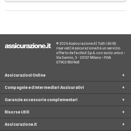
© 2026 Assicurazione.it | Tutti i diritti
riservati | Assicurazione.it è un servizio
offerto da Facile.it S.p.A. con socio unico •
Via Sannio, 3 - 20137 Milano • P.IVA
07902950968
Assicurazioni Online
Compagnie ed Intermediari Assicurativi
RC Auto
Garanzie accessorie complementari
RC Moto
Verti
Assicurazione Ciclomotore
Risorse Utili
Allianz Direct
Furto e incendio
Assicurazioni Autocarro
Prima.it
Assicurazione.it
Infortuni conducente
Garanzie accessorie
Assicurazioni Viaggi