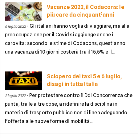
Vacanze 2022, il Codacons: le
più care da cinquant’anni
-
Gli italiani hanno voglia di viaggiare, ma alla
6 luglio 2022
preoccupazione per il Covid si aggiunge anche il
carovita: secondo le stime di Codacons, quest'anno
una vacanza di 10 giorni costerà tra il 15,5% e il...
Sciopero dei taxi 5 e 6 luglio,
disagi in tutta Italia
-
Per protestare contro il Ddl Concorrenza che
2 luglio 2022
punta, tra le altre cose, a ridefinire la disciplina in
materia di trasporto pubblico non di linea adeguando
l’offerta alle nuove forme di mobilità...