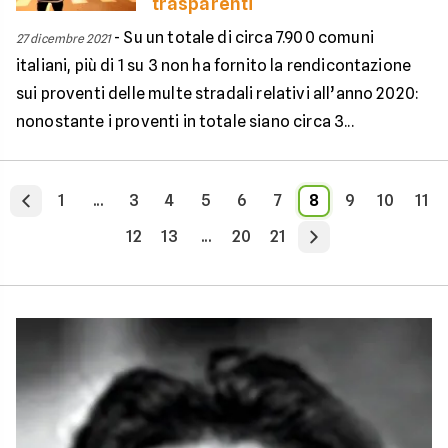
trasparenti
-
Su un totale di circa 7.900 comuni
27 dicembre 2021
italiani, più di 1 su 3 non ha fornito la rendicontazione
sui proventi delle multe stradali relativi all’anno 2020:
nonostante i proventi in totale siano circa 3...
1
...
3
4
5
6
7
8
9
10
11
12
13
...
20
21