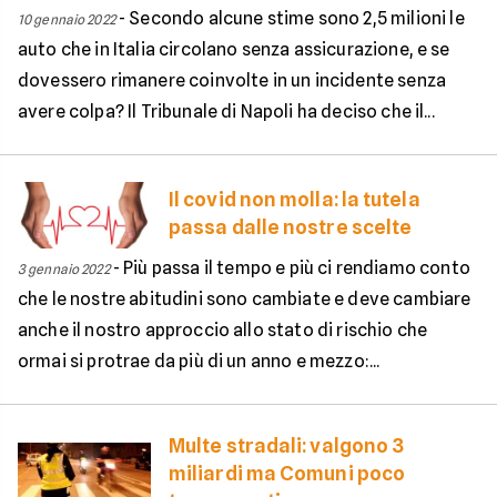
-
Secondo alcune stime sono 2,5 milioni le
10 gennaio 2022
auto che in Italia circolano senza assicurazione, e se
dovessero rimanere coinvolte in un incidente senza
avere colpa? Il Tribunale di Napoli ha deciso che il...
Il covid non molla: la tutela
passa dalle nostre scelte
-
Più passa il tempo e più ci rendiamo conto
3 gennaio 2022
che le nostre abitudini sono cambiate e deve cambiare
anche il nostro approccio allo stato di rischio che
ormai si protrae da più di un anno e mezzo:...
Multe stradali: valgono 3
miliardi ma Comuni poco