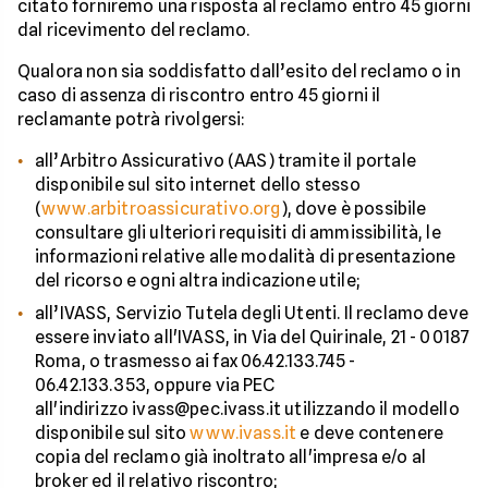
citato forniremo una risposta al reclamo entro 45 giorni
dal ricevimento del reclamo.
Qualora non sia soddisfatto dall’esito del reclamo o in
caso di assenza di riscontro entro 45 giorni il
reclamante potrà rivolgersi:
all’Arbitro Assicurativo (AAS) tramite il portale
disponibile sul sito internet dello stesso
(
www.arbitroassicurativo.org
), dove è possibile
consultare gli ulteriori requisiti di ammissibilità, le
informazioni relative alle modalità di presentazione
del ricorso e ogni altra indicazione utile;
all’IVASS, Servizio Tutela degli Utenti. Il reclamo deve
essere inviato all'IVASS, in Via del Quirinale, 21 - 00187
Roma, o trasmesso ai fax 06.42.133.745 -
06.42.133.353, oppure via PEC
all'indirizzo ivass@pec.ivass.it utilizzando il modello
disponibile sul sito
www.ivass.it
e deve contenere
copia del reclamo già inoltrato all'impresa e/o al
broker ed il relativo riscontro;