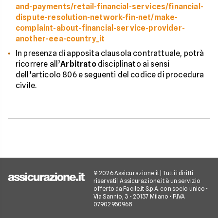
and-payments/retail-financial-services/financial-
dispute-resolution-network-fin-net/make-
complaint-about-financial-service-provider-
another-eea-country_it
In presenza di apposita clausola contrattuale, potrà
ricorrere all’
Arbitrato
disciplinato ai sensi
dell’articolo 806 e seguenti del codice di procedura
civile.
© 2026 Assicurazione.it | Tutti i diritti
riservati | Assicurazione.it è un servizio
offerto da Facile.it S.p.A. con socio unico •
Via Sannio, 3 - 20137 Milano • P.IVA
07902950968