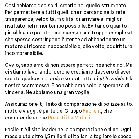
Così abbiamo deciso di crearlo noi quello strumento.
Per permettere a tutti quelli che ricercano nella rete
trasparenza, velocità, facilità, di arrivare al miglior
risultato nel minor tempo possibile. Evitando quanto
più abbiamo potuto quei meccanismi troppo complicati
che spesso costringono l'utente ad abbandonare un
motore di ricerca inaccessibile e, alle volte, addirittura
incomprensibile.
Ovvio, sappiamo di non essere perfetti neanche noi. Ma
ci stiamo lavorando, perché crediamo davvero di aver
creato qualcosa di
utile
e soprattutto di
utilizzabile
. È la
nostra scommessa. E non abbiamo solo la speranza di
vincerla. Ne abbiamo una gran voglia.
Assicurazione.it, il sito di comparazione di polizze auto,
moto e viaggi, è parte del Gruppo
Facile.it
, che
comprende anche
Prestiti.it
e
Mutui.it
.
Facile.it è il sito leader nella comparazione online. Ogni
mese aiuta oltre 1,5 milioni di italiani a tagliare le spese