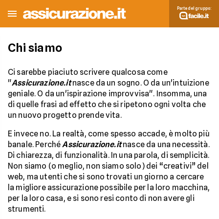
Parte del gruppo:
Chi siamo
Ci sarebbe piaciuto scrivere qualcosa come
"
Assicurazione.it
nasce da un sogno. O da un'intuizione
geniale. O da un'ispirazione improvvisa". Insomma, una
di quelle frasi ad effetto che si ripetono ogni volta che
un nuovo progetto prende vita.
E invece no. La realtà, come spesso accade, è molto più
banale. Perché
Assicurazione.it
nasce da una necessità.
Di chiarezza, di funzionalità. In una parola, di semplicità.
Non siamo (o meglio, non siamo solo) dei “creativi” del
web, ma utenti che si sono trovati un giorno a cercare
la migliore assicurazione possibile per la loro macchina,
per la loro casa, e si sono resi conto di non avere gli
strumenti.