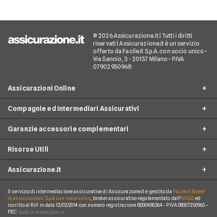
© 2026 Assicurazione.it | Tutti i diritti
riservati | Assicurazione.it è un servizio
offerto da Facile.it S.p.A. con socio unico •
Via Sannio, 3 - 20137 Milano • P.IVA
07902950968
Assicurazioni Online
Compagnie ed Intermediari Assicurativi
RC Auto
Garanzie accessorie complementari
RC Moto
Verti
Assicurazione Ciclomotore
Risorse Utili
Allianz Direct
Furto e incendio
Assicurazioni Autocarro
Prima.it
Assicurazione.it
Infortuni conducente
Garanzie accessorie
Assicurazioni Viaggi
ConTe
Assistenza stradale
Guide
Assicurazione Casa
Il servizio di intermediazione assicurativa di Assicurazione.it è gestito da
Facile.it Broker
Chi Siamo
Linear
di assicurazioni S.p.A. con socio unico
, broker assicurativo regolamentato dall'
IVASS
ed
Tutela legale
iscritto al RUI in data 13/02/2014 con numero registrazione B000480264 • P.IVA 08007250965 •
Glossario
Polizza Vita
Come funziona Assicurazione.it
Genertel
PEC
Kasko