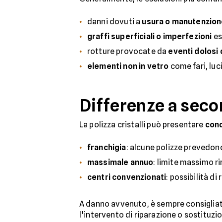
danni dovuti a
usura o manutenzion
graffi superficiali o imperfezioni
es
rotture provocate da
eventi dolosi 
elementi non in vetro
come fari, luci
Differenze a sec
La polizza cristalli può presentare
cond
franchigia
: alcune polizze prevedono
massimale annuo
: limite massimo r
centri convenzionati
: possibilità di
A danno avvenuto, è sempre consiglia
l’intervento di riparazione o sostitu