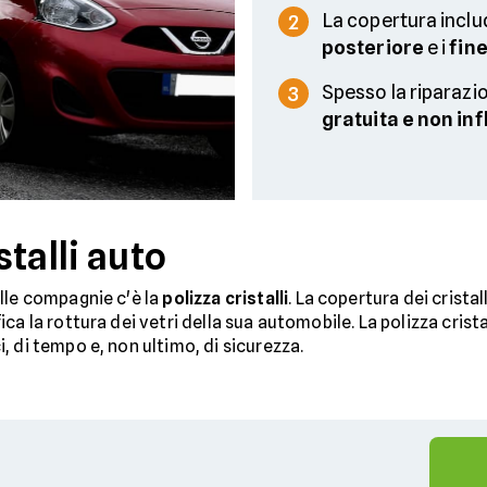
La copertura includ
2
posteriore
e i
fine
Spesso la riparazi
3
gratuita e non inf
talli auto
le compagnie c'è la
polizza cristalli
. La copertura dei crista
ca la rottura dei vetri della sua automobile. La polizza crist
 di tempo e, non ultimo, di sicurezza.