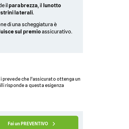
e il
parabrezza
, il
lunotto
strini laterali
.
one di una scheggiatura è
luisce sul premio
assicurativo.
lli prevede che l'assicurato ottenga un
alli risponde a questa esigenza
Fai un PREVENTIVO