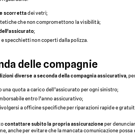
e scorretta
dei vetri;
tetiche che non compromettono la visibilità;
dell’assicurato
;
 e specchietti non coperti dalla polizza.
onda delle compagnie
izioni diverse a seconda della compagnia assicurativa
, p
 una quota a carico dell’assicurato per ogni sinistro;
imborsabile entro l’anno assicurativo;
 rivolgersi a officine specifiche per riparazioni rapide e gratuit
to
contattare subito la propria assicurazione
per denuncia
zione, anche per evitare che la mancata comunicazione possa