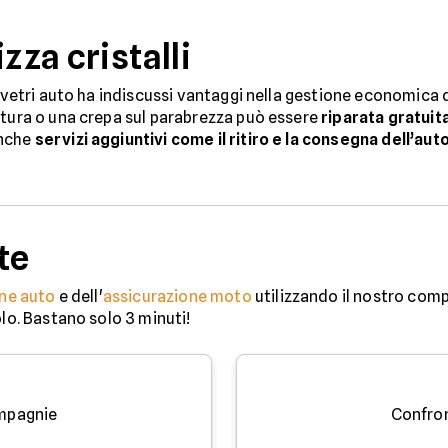
zza cristalli
e vetri auto ha indiscussi vantaggi nella gestione economica d
atura o una crepa sul parabrezza può essere
riparata gratui
anche
servizi aggiuntivi come il ritiro e la consegna dell’aut
te
ne auto
e dell'
assicurazione moto
utilizzando il nostro comp
olo. Bastano solo 3 minuti!
mpagnie
Confro