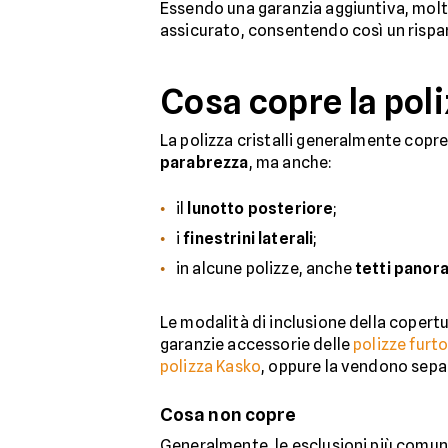
Essendo una garanzia aggiuntiva, molte
assicurato, consentendo così un rispar
Cosa copre la poliz
La polizza cristalli generalmente copre
parabrezza
, ma anche:
il
lunotto posteriore
;
i
finestrini laterali
;
in alcune polizze, anche
tetti panora
Le modalità di inclusione della copert
garanzie accessorie delle
polizze furt
polizza Kasko
, oppure la vendono sep
Cosa non copre
Generalmente, le esclusioni più comun