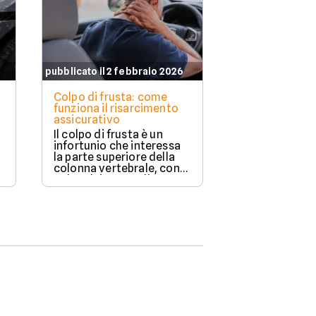
pubblicato il 2 febbraio 2026
Colpo di frusta: come
funziona il risarcimento
assicurativo
Il colpo di frusta è un
infortunio che interessa
la parte superiore della
colonna vertebrale, con
coinvolgimento di
muscoli, legamenti e
vertebre cervicali.