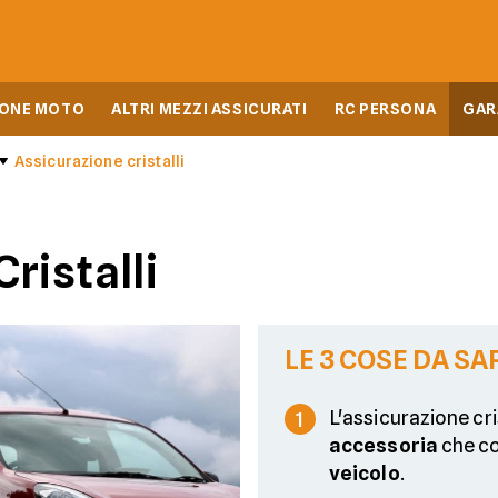
IONE MOTO
ALTRI MEZZI ASSICURATI
RC PERSONA
GAR
Assicurazione cristalli
ristalli
LE 3 COSE DA SA
L'assicurazione cri
1
accessoria
che co
veicolo
.