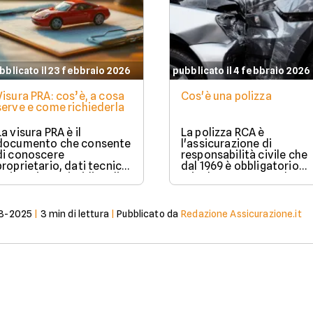
bblicato il 23 febbraio 2026
pubblicato il 4 febbraio 2026
Visura PRA: cos’è, a cosa
Cos'è una polizza
serve e come richiederla
La visura PRA è il
La polizza RCA è
documento che consente
l'assicurazione di
di conoscere
responsabilità civile che
proprietario, dati tecnici
dal 1969 è obbligatorio
e situazione giuridica di
stipulare per possedere e
un veicolo iscritto al
guidare in Italia un
Pubblico Registro
veicolo a motore.
Automobilistico.
8-2025
|
3
min di lettura
|
Pubblicato da
Redazione Assicurazione.it