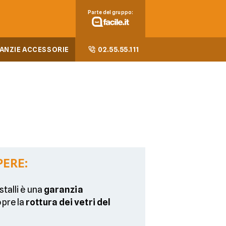
Parte del gruppo:
ANZIE ACCESSORIE
02.55.55.111
PERE:
stalli è una
garanzia
pre la
rottura dei vetri del