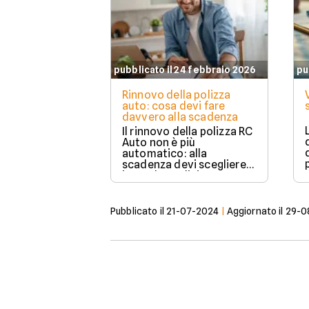
pubblicato il 24 febbraio 2026
pu
Rinnovo della polizza
auto: cosa devi fare
davvero alla scadenza
Il rinnovo della polizza RC
Auto non è più
automatico: alla
scadenza devi scegliere
in modo esplicito se
rinnovare con la stessa
compagnia o stipulare un
nuovo contratto.
Pubblicato il
21-07-2024
|
Aggiornato il
29-0