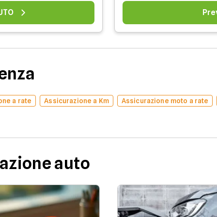
AUTO
Pre
denza
one a rate
Assicurazione a Km
Assicurazione moto a rate
razione auto