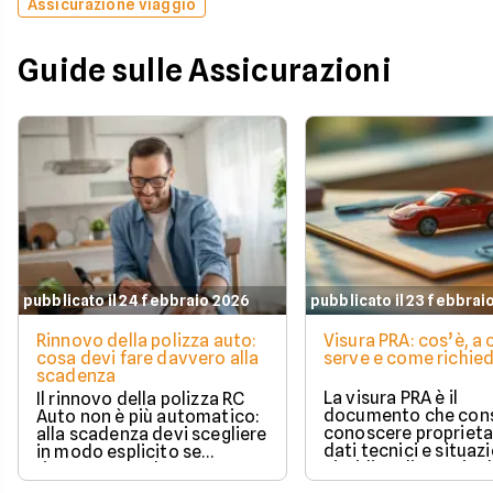
Assicurazione viaggio
Guide sulle Assicurazioni
pubblicato il 24 febbraio 2026
pubblicato il 23 febbrai
Rinnovo della polizza auto:
Visura PRA: cos’è, a
cosa devi fare davvero alla
serve e come richied
scadenza
La visura PRA è il
Il rinnovo della polizza RC
documento che cons
Auto non è più automatico:
conoscere proprieta
alla scadenza devi scegliere
dati tecnici e situaz
in modo esplicito se
giuridica di un veico
rinnovare con la stessa
iscritto al Pubblico 
compagnia o stipulare un