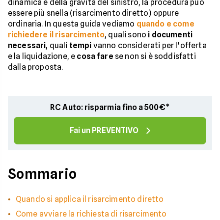
dinamica e della gravità del sinistro, la procedura può
essere più snella (risarcimento diretto) oppure
ordinaria. In questa guida vediamo
quando e come
richiedere il risarcimento
, quali sono
i documenti
necessari
, quali
tempi
vanno considerati per l’offerta
e la liquidazione, e
cosa fare
se non si è soddisfatti
dalla proposta.
RC Auto: risparmia fino a 500€*
Fai un PREVENTIVO
Sommario
Quando si applica il risarcimento diretto
Come avviare la richiesta di risarcimento