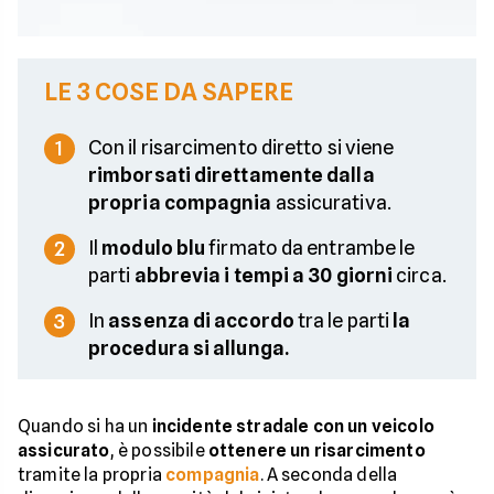
LE 3 COSE DA SAPERE
Con il risarcimento diretto si viene
1
rimborsati direttamente dalla
propria compagnia
assicurativa.
Il
modulo blu
firmato da entrambe le
2
parti
abbrevia i tempi a 30 giorni
circa.
In
assenza di accordo
tra le parti
la
3
procedura si allunga.
Quando si ha un
incidente stradale con un veicolo
assicurato
, è possibile
ottenere un risarcimento
tramite la propria
compagnia
. A seconda della