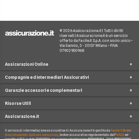
© 2026 Assicurazione.it | Tutti i diritti
riservati | Assicurazione.it è un servizio
offerto da Facile.it S.p.A. con socio unico •
Via Sannio, 3 - 20137 Milano • P.IVA
07902950968
Assicurazioni Online
Compagnie ed Intermediari Assicurativi
RC Auto
Garanzie accessorie complementari
RC Moto
Verti
Assicurazione Ciclomotore
Risorse Utili
Allianz Direct
Furto e incendio
Assicurazioni Autocarro
Prima.it
Assicurazione.it
Infortuni conducente
Garanzie accessorie
Assicurazioni Viaggi
ConTe
Assistenza stradale
Guide
Assicurazione Casa
Il servizio di intermediazione assicurativa di Assicurazione.it è gestito da
Facile.it Broker
Chi Siamo
Linear
di assicurazioni S.p.A. con socio unico
, broker assicurativo regolamentato dall'
IVASS
ed
Tutela legale