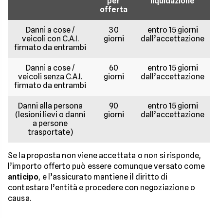
per
liquidazione
offerta
Danni a cose /
30
entro 15 giorni
veicoli con C.A.I.
giorni
dall’accettazione
firmato da entrambi
Danni a cose /
60
entro 15 giorni
veicoli senza C.A.I.
giorni
dall’accettazione
firmato da entrambi
Danni alla persona
90
entro 15 giorni
(lesioni lievi o danni
giorni
dall’accettazione
a persone
trasportate)
Se la proposta non viene accettata o non si risponde,
l’importo offerto può essere comunque versato come
anticipo
, e l’assicurato mantiene il diritto di
contestare l’entità e procedere con negoziazione o
causa.