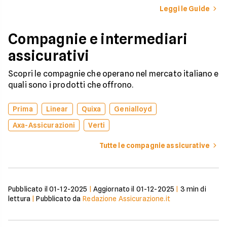
Automobilistico.
nuovo contratto.
Leggi le Guide
Compagnie e intermediari
assicurativi
Scopri le compagnie che operano nel mercato italiano e
quali sono i prodotti che offrono.
Prima
Linear
Quixa
Genialloyd
Axa-Assicurazioni
Verti
Tutte le compagnie assicurative
Pubblicato il
01-12-2025
|
Aggiornato il
01-12-2025
|
3
min di
lettura
|
Pubblicato da
Redazione Assicurazione.it