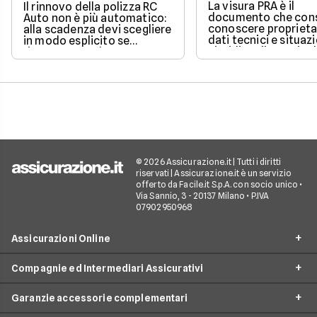
La visura PRA è il
Il rinnovo della polizza RC
documento che cons
Auto non è più automatico:
conoscere proprieta
alla scadenza devi scegliere
dati tecnici e situaz
in modo esplicito se
giuridica di un veico
rinnovare con la stessa
iscritto al Pubblico 
compagnia o stipulare un
Automobilistico.
nuovo contratto.
© 2026 Assicurazione.it | Tutti i diritti
riservati | Assicurazione.it è un servizio
offerto da Facile.it S.p.A. con socio unico •
Via Sannio, 3 - 20137 Milano • P.IVA
07902950968
Assicurazioni Online
Compagnie ed Intermediari Assicurativi
RC Auto
Garanzie accessorie complementari
RC Moto
Verti