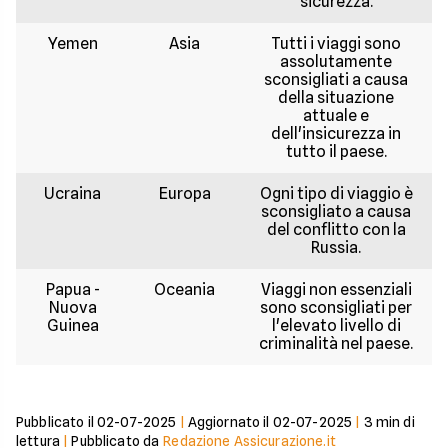
sicurezza.
Yemen
Asia
Tutti i viaggi sono
assolutamente
sconsigliati a causa
della situazione
attuale e
dell'insicurezza in
tutto il paese.
Ucraina
Europa
Ogni tipo di viaggio è
sconsigliato a causa
del conflitto con la
Russia.
Papua -
Oceania
Viaggi non essenziali
Nuova
sono sconsigliati per
Guinea
l'elevato livello di
criminalità nel paese.
Pubblicato il
02-07-2025
|
Aggiornato il
02-07-2025
|
3
min di
lettura
|
Pubblicato da
Redazione Assicurazione.it