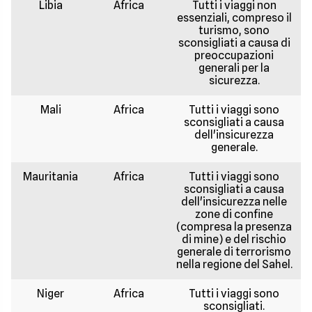
Libia
Africa
Tutti i viaggi non
essenziali, compreso il
turismo, sono
sconsigliati a causa di
preoccupazioni
generali per la
sicurezza.
Mali
Africa
Tutti i viaggi sono
sconsigliati a causa
dell'insicurezza
generale.
Mauritania
Africa
Tutti i viaggi sono
sconsigliati a causa
dell'insicurezza nelle
zone di confine
(compresa la presenza
di mine) e del rischio
generale di terrorismo
nella regione del Sahel.
Niger
Africa
Tutti i viaggi sono
sconsigliati.