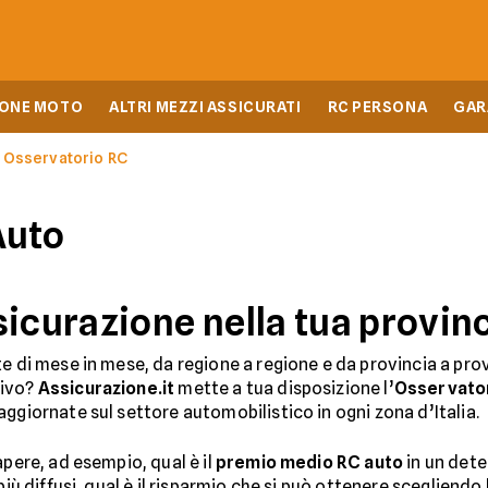
IONE MOTO
ALTRI MEZZI ASSICURATI
RC PERSONA
GAR
Osservatorio RC
Auto
sicurazione nella tua provin
e di mese in mese, da regione a regione e da provincia a pro
tivo?
Assicurazione.it
mette a tua disposizione l’
Osservator
ggiornate sul settore automobilistico in ogni zona d’Italia.
apere, ad esempio, qual è il
premio medio RC auto
in un dete
più diffusi, qual è il risparmio che si può ottenere scegliendo 