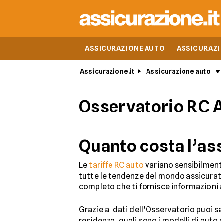
ASSICURAZIONE AUTO
ASSICURAZ
Assicurazione.it
Assicurazione auto
Osservatorio RC 
Quanto costa l’as
Le
tariffe RC auto
variano sensibilment
tutte le tendenze del mondo assicura
completo che ti fornisce informazioni a
Grazie ai dati dell’Osservatorio puoi s
residenza, quali sono i modelli di auto 