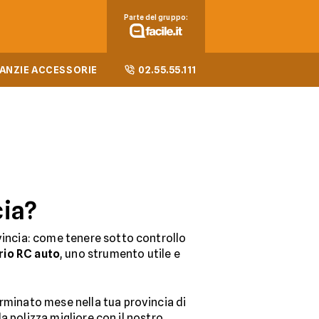
Parte del gruppo:
ANZIE ACCESSORIE
02.55.55.111
cia?
vincia: come tenere sotto controllo
io RC auto
, uno strumento utile e
rminato mese nella tua provincia di
la polizza migliore con il nostro