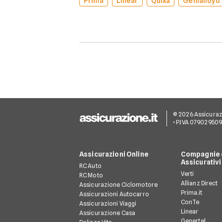
Prima
Linear
Quixa
Genialloyd
© 2026 Assicurazion
• P.IVA 07902950
Assicurazioni Online
Compagnie e
Assicurativi
RC Auto
Verti
RC Moto
Allianz Direct
Assicurazione Ciclomotore
Prima.it
Assicurazioni Autocarro
ConTe
Assicurazioni Viaggi
Linear
Assicurazione Casa
Genertel