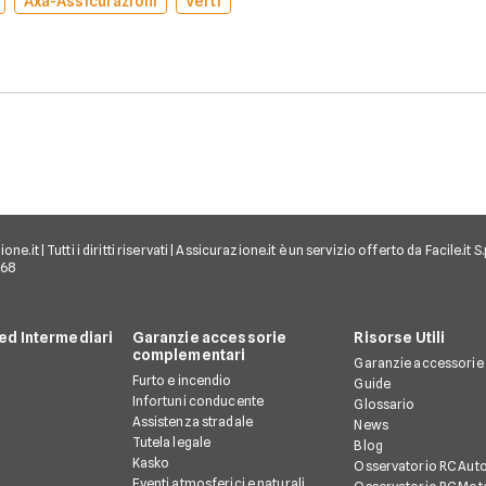
Axa-Assicurazioni
Verti
e.it | Tutti i diritti riservati | Assicurazione.it è un servizio offerto da Facile.it
968
d Intermediari
Garanzie accessorie
Risorse Utili
complementari
Garanzie accessorie
Furto e incendio
Guide
Infortuni conducente
Glossario
Assistenza stradale
News
Tutela legale
Blog
Kasko
Osservatorio RC Aut
Eventi atmosferici e naturali