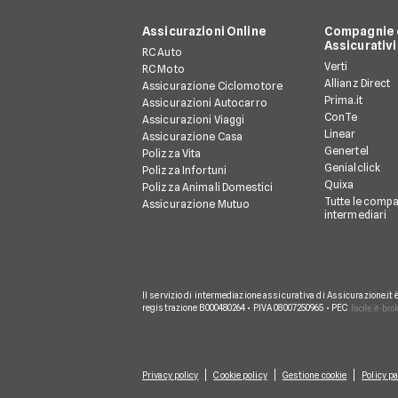
Assicurazioni Online
Compagnie e
Assicurativi
RC Auto
Verti
RC Moto
Allianz Direct
Assicurazione Ciclomotore
Prima.it
Assicurazioni Autocarro
ConTe
Assicurazioni Viaggi
Linear
Assicurazione Casa
Genertel
Polizza Vita
Genialclick
Polizza Infortuni
Quixa
Polizza Animali Domestici
Tutte le compa
Assicurazione Mutuo
intermediari
Il servizio di intermediazione assicurativa di Assicurazione.it 
registrazione B000480264 • P.IVA 08007250965 • PEC
Privacy policy
Cookie policy
Gestione cookie
Policy pa