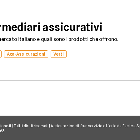
Pubblico Registro
ramo vita.
Automobilistico.
mediari assicurativi
rcato italiano e quali sono i prodotti che offrono.
Axa-Assicurazioni
Verti
e.it | Tutti i diritti riservati | Assicurazione.it è un servizio offerto da Facile.it
968