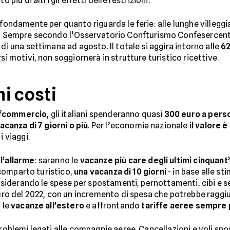
o più di altri gli effetti delle restrizioni.
ofondamente per quanto riguarda le ferie: alle lunghe villegg
.
Sempre secondo l’Osservatorio Confturismo Confesercenti 
di una settimana ad agosto. Il totale si aggira intorno alle
62
si motivi, non soggiornerà in strutture turistico ricettive.
i costi
nfcommercio
, gli italiani spenderanno quasi
300 euro a pers
vacanza di 7 giorni o più
. Per l’economia nazionale
il valore è
i viaggi.
l’allarme
: saranno le
vacanze più care degli ultimi cinquant’
l comparto turistico,
una vacanza di 10 giorni
- in base alle s
iderando le spese per spostamenti, pernottamenti, cibi e s
euro del 2022, con un incremento di spesa che potrebbe raggiu
 le
vacanze all'estero
e affrontando
tariffe aeree sempre 
problemi legati alle compagnie aeree. Cancellazioni e voli spo