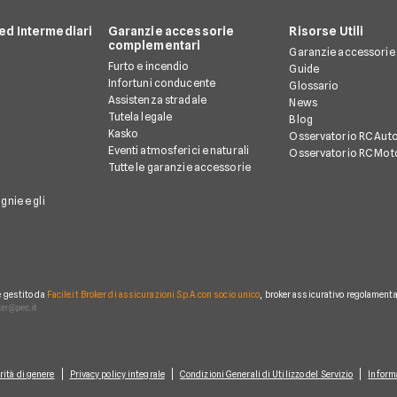
d Intermediari
Garanzie accessorie
Risorse Utili
complementari
Garanzie accessorie
Furto e incendio
Guide
Infortuni conducente
Glossario
Assistenza stradale
News
Tutela legale
Blog
Kasko
Osservatorio RC Aut
Eventi atmosferici e naturali
Osservatorio RC Mot
Tutte le garanzie accessorie
gnie e gli
è gestito da
Facile.it Broker di assicurazioni S.p.A. con socio unico
, broker assicurativo regolamentat
rità di genere
Privacy policy integrale
Condizioni Generali di Utilizzo del Servizio
Inform