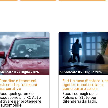
bblicato il 27 luglio 2026
pubblicato il 20 luglio 2026
Grandine e fenomeni
Furti in casa d'estate: un
estremi: le protezioni
ogni tre minuti in Italia,
assicurative
come partire sereni
Ecco quali garanzie
Ecco i consigli della
accessorie alla RC Auto
Polizia di Stato per
attivare per proteggere
difendersi dai ladri.
l'automobile.