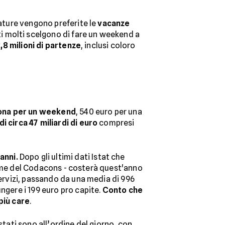
iature vengono preferite le
vacanze
molti scelgono di fare un weekend a
,8 milioni di partenze
, inclusi coloro
ona per un weekend
, 540 euro per una
 di circa 47 miliardi di euro
compresi
anni.
Dopo gli ultimi dati Istat che
time del Codacons - costerà quest'anno
ervizi, passando da una media di 996
ngere i 199 euro pro capite.
Conto che
più care
.
stati sono all’ordine del giorno, con