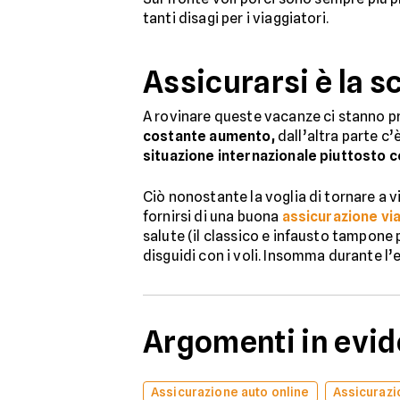
tanti disagi per i viaggiatori.
Assicurarsi è la s
A rovinare queste vacanze ci stanno p
costante aumento,
dall’altra parte c’
situazione internazionale piuttosto 
Ciò nonostante la voglia di tornare a vi
fornirsi di una buona
assicurazione vi
salute (il classico e infausto tampone p
disguidi con i voli. Insomma durante l’e
Argomenti in evi
Assicurazione auto online
Assicurazi