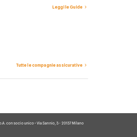
veicolo a motore.
Leggi le Guide
Tutte le compagnie assicurative
 S.p.A. con socio unico • Via Sannio, 3 - 20137 Milano