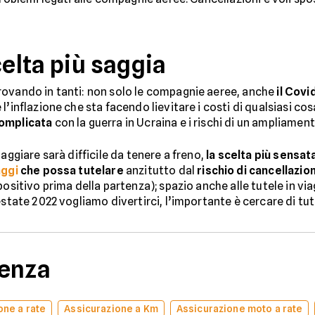
celta più saggia
rovando in tanti: non solo le compagnie aeree, anche
il Covid
è l’inflazione che sta facendo lievitare i costi di qualsiasi c
complicata
con la guerra in Ucraina e i rischi di un ampliament
aggiare sarà difficile da tenere a freno,
la scelta più sensat
aggi
che possa tutelare
anzitutto dal
rischio di cancellazio
ositivo prima della partenza); spazio anche alle tutele in via
state 2022 vogliamo divertirci, l’importante è cercare di tute
denza
one a rate
Assicurazione a Km
Assicurazione moto a rate