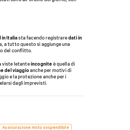
 in Italia
sta facendo registrare
dati in
osa, a tutto questo si aggiunge una
o del conflitto.
a
viste letante
incognite
è quella di
ne del viaggio
anche per motivi di
ggio e la protezione anche per i
larsi dagli imprevisti.
Assicurazione moto sospendibile