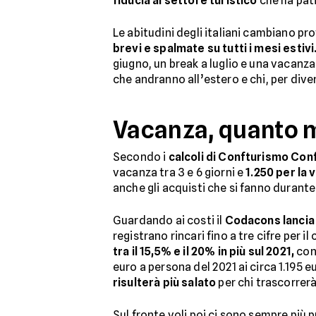
fiducia al settore turistico
che ha patit
Le abitudini degli italiani cambiano pr
brevi e spalmate su tutti i mesi estivi
giugno, un break a luglio e una vacanza 
che andranno all’estero e chi, per diver
Vacanza, quanto m
Secondo i
calcoli di Confturismo Co
vacanza tra 3 e 6 giorni e
1.250 per la 
anche gli acquisti che si fanno durante 
Guardando ai costi il
Codacons lancia 
registrano rincari fino a tre cifre per i
tra il 15,5% e il 20% in più sul 2021,
cons
euro a persona del 2021 ai circa 1.195 
risulterà più salato
per chi trascorrerà
Sul fronte voli poi ci sono sempre più 