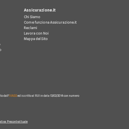
Assicurazione.it
Chi Siamo
Come funziona Assicurazione.it
Reclami
Lavora con Noi
Mappa del Sito
o
o
o dall'
IVASS
ed iscritto al RUI in data 13/02/2014 con numero
ativa Precontrattuale