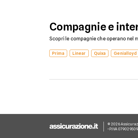
rinnovare con la stessa
compagnia o stipulare un
nuovo contratto.
Compagnie e inter
Scopri le compagnie che operano nel me
Prima
Linear
Quixa
Genialloyd
© 2026 Assicurazion
• P.IVA 07902950