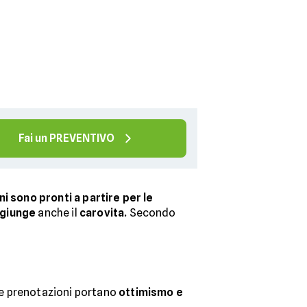
Fai un PREVENTIVO
iani sono pronti a partire per le
ggiunge
anche il
carovita.
Secondo
Le prenotazioni portano
ottimismo e