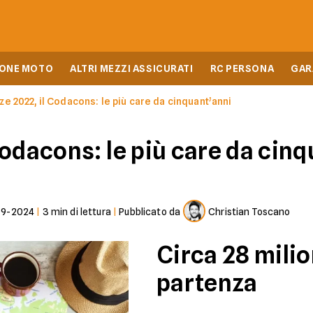
IONE MOTO
ALTRI MEZZI ASSICURATI
RC PERSONA
GAR
e 2022, il Codacons: le più care da cinquant’anni
odacons: le più care da cinq
09-2024
|
3
min di lettura
|
Pubblicato da
Christian Toscano
Circa 28 milion
partenza