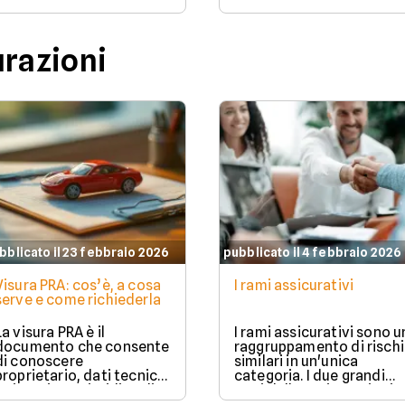
urazioni
bblicato il 23 febbraio 2026
pubblicato il 4 febbraio 2026
Visura PRA: cos’è, a cosa
I rami assicurativi
serve e come richiederla
La visura PRA è il
I rami assicurativi sono u
documento che consente
raggruppamento di rischi
di conoscere
similari in un'unica
proprietario, dati tecnici
categoria. I due grandi
e situazione giuridica di
rami delle assicurazioni
un veicolo iscritto al
sono il ramo danni e il