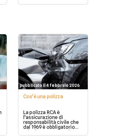
pubblicato il 4 febbraio 2026
Cos'è una polizza
n
La polizza RCA è
l'assicurazione di
responsabilità civile che
dal 1969 è obbligatorio
stipulare per possedere e
guidare in Italia un