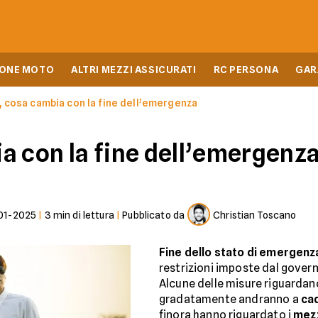
IONE MOTO
ALTRI MEZZI ASSICURATI
RC PERSONA
GAR
, cosa cambia con la fine dell’emergenza
a con la fine dell’emergenz
01-2025
|
3
min di lettura
|
Pubblicato da
Christian Toscano
Fine dello stato di emergenz
restrizioni imposte dal govern
Alcune delle misure riguardano
gradatamente andranno a
ca
finora hanno riguardato i
mezz