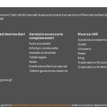
e.it | Tutti i diritti riservati | Assicurazione.it è un servizio offerto da Facile.it
968
d Intermediari
Garanzie accessorie
Risorse Utili
complementari
Garanzie accessorie
Furto e incendio
Guide
Infortuni conducente
Glossario
Assistenza stradale
News
Tutela legale
Blog
Kasko
Osservatorio RC Aut
Eventi atmosferici e naturali
Osservatorio RC Mot
Tutte le garanzie accessorie
gnie e gli
è gestito da
Facile.it Broker di assicurazioni S.p.A. con socio unico
, broker assicurativo regolamentat