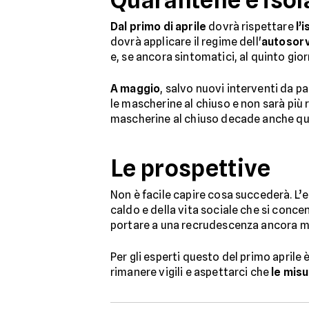
Dal primo di aprile
dovrà rispettare
l’
dovrà applicare il regime dell'
autosorv
e, se ancora sintomatici, al quinto gio
A maggio
, salvo nuovi interventi da p
le mascherine al chiuso e non sarà più r
mascherine al chiuso decade anche quel
Le prospettive
Non è facile capire cosa succederà. L’e
caldo e della vita sociale che si concen
portare a una recrudescenza ancora m
Per gli esperti questo del primo april
rimanere vigili e aspettarci che
le mis