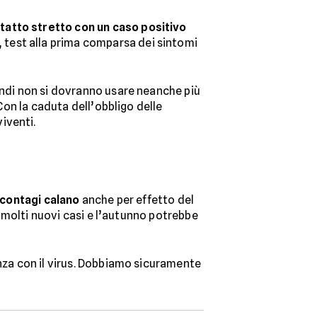
tatto stretto con un caso positivo
, test alla prima comparsa dei sintomi
indi non si dovranno usare neanche più
 Con la caduta dell’obbligo delle
iventi.
 contagi calano
anche per effetto del
re molti nuovi casi e l’autunno potrebbe
enza con il virus. Dobbiamo sicuramente