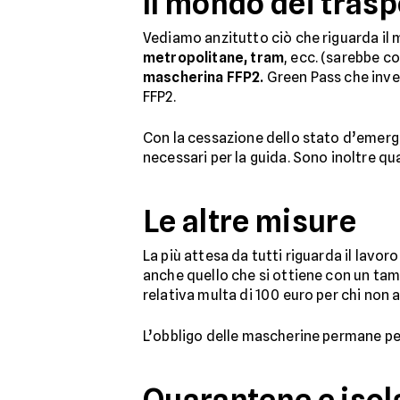
Il mondo dei trasp
Vediamo anzitutto ciò che riguarda il 
metropolitane, tram
, ecc. (sarebbe c
mascherina FFP2.
Green Pass che invec
FFP2.
Con la cessazione dello stato d’emer
necessari per la guida. Sono inoltre qu
Le altre misure
La più attesa da tutti riguarda il lavoro
anche quello che si ottiene con un tamp
relativa multa di 100 euro per chi non
L’obbligo delle mascherine permane per 
Quarantene e iso