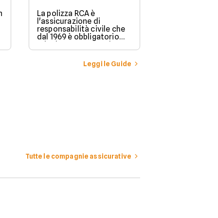
n
La polizza RCA è
l'assicurazione di
responsabilità civile che
dal 1969 è obbligatorio
stipulare per possedere e
guidare in Italia un
veicolo a motore.
Leggi le Guide
Tutte le compagnie assicurative