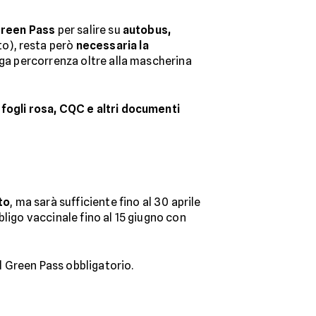
 Green Pass
per salire su
autobus,
to), resta però
necessaria la
unga percorrenza oltre alla mascherina
, fogli rosa, CQC e altri documenti
to
, ma sarà sufficiente fino al 30 aprile
ligo vaccinale fino al 15 giugno con
il Green Pass obbligatorio.