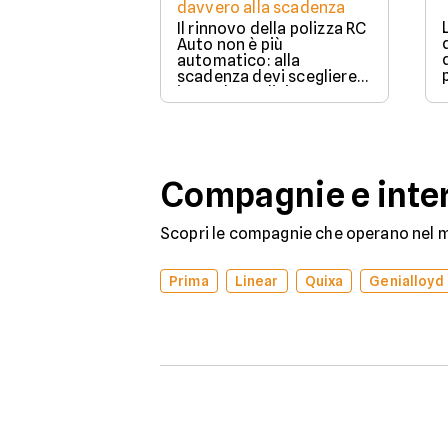
davvero alla scadenza
Il rinnovo della polizza RC
Auto non è più
automatico: alla
scadenza devi scegliere
in modo esplicito se
rinnovare con la stessa
compagnia o stipulare un
nuovo contratto.
Compagnie e inter
Scopri le compagnie che operano nel me
Prima
Linear
Quixa
Genialloyd