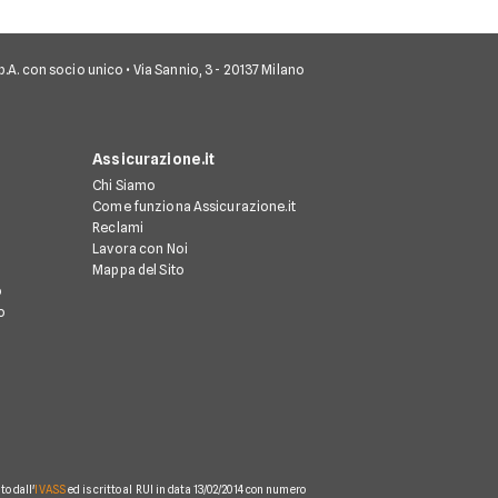
 S.p.A. con socio unico • Via Sannio, 3 - 20137 Milano
Assicurazione.it
Chi Siamo
Come funziona Assicurazione.it
Reclami
Lavora con Noi
Mappa del Sito
o
o
o dall'
IVASS
ed iscritto al RUI in data 13/02/2014 con numero