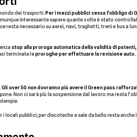
orti
mondo dei trasporti.
Per i mezzi pubblici cessa l’obbligo di
omunque interessante sapere quante volte è stato controlla
e resta necessario su aerei, navi, traghetti, treni e bus a l
genza
stop alla proroga automatica della validità di patenti
asi terminate le
proroghe per effettuare la revisione auto.
.
Gli over 50 non dovranno più avere il Green pass rafforza
one. Non ci sarà più la sospensione dal lavoro ma resta l'obb
 adempie.
i locali pubblici; per discoteche e sale da ballo resta anche 
lamento