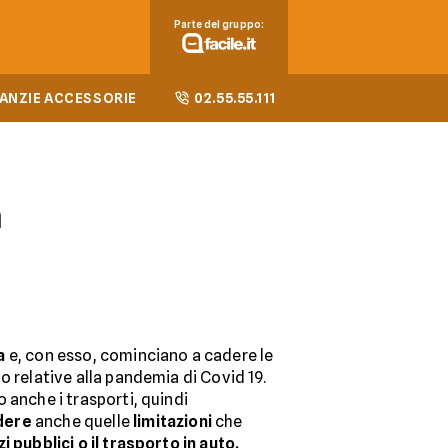
Parte del gruppo:
ANZIE ACCESSORIE
02.55.55.111
a
a
e, con esso, cominciano a cadere le
o relative alla pandemia di Covid 19.
 anche i trasporti, quindi
dere
anche quelle
limitazioni
che
i pubblici o il trasporto in auto.