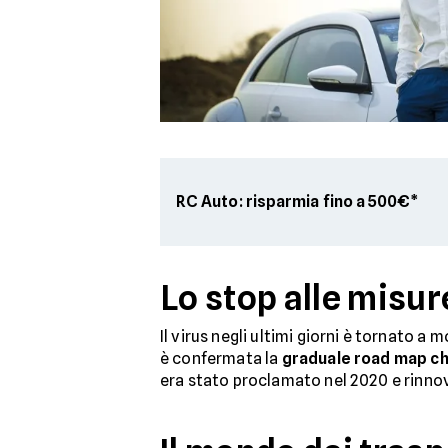
RC Auto: risparmia fino a 500€*
Lo stop alle misur
Il virus negli ultimi giorni è tornato a
è confermata la
graduale road map che
era stato proclamato nel 2020 e rinnova