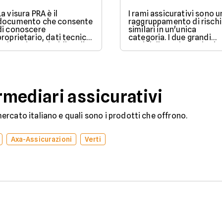
La visura PRA è il
I rami assicurativi sono u
documento che consente
raggruppamento di rischi
di conoscere
similari in un'unica
proprietario, dati tecnici
categoria. I due grandi
e situazione giuridica di
rami delle assicurazioni
un veicolo iscritto al
sono il ramo danni e il
Pubblico Registro
ramo vita.
Automobilistico.
mediari assicurativi
rcato italiano e quali sono i prodotti che offrono.
Axa-Assicurazioni
Verti