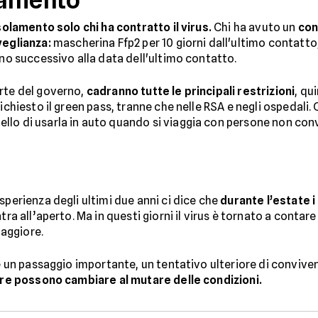
isolamento solo chi ha contratto il virus.
Chi ha avuto un
con
eglianza:
mascherina Ffp2 per 10 giorni dall'ultimo contatto
rno successivo alla data dell'ultimo contatto.
arte del governo,
cadranno tutte le principali restrizioni
, qu
ichiesto il green pass, tranne che nelle RSA e negli ospedali.
lo di usarla in auto quando si viaggia con persone non conv
sperienza degli ultimi due anni ci dice che
durante l’estate i
tra all’aperto. Ma in questi giorni il virus è tornato a conta
aggiore.
e è un passaggio importante, un tentativo ulteriore di conviv
ure possono cambiare al mutare delle condizioni.