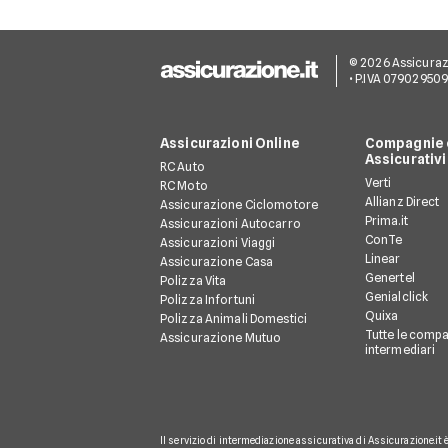
© 2026 Assicurazion
• P.IVA 07902950
Assicurazioni Online
Compagnie e
Assicurativi
RC Auto
Verti
RC Moto
Allianz Direct
Assicurazione Ciclomotore
Prima.it
Assicurazioni Autocarro
ConTe
Assicurazioni Viaggi
Linear
Assicurazione Casa
Genertel
Polizza Vita
Genialclick
Polizza Infortuni
Quixa
Polizza Animali Domestici
Tutte le compa
Assicurazione Mutuo
intermediari
Il servizio di intermediazione assicurativa di Assicurazione.it 