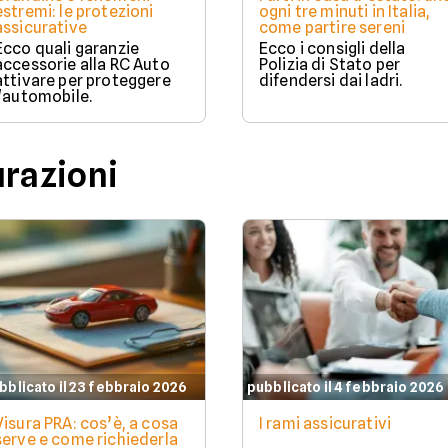
estremi: le protezioni
ogni tre minuti in Italia,
assicurative
come partire sereni
Ecco quali garanzie
Ecco i consigli della
accessorie alla RC Auto
Polizia di Stato per
attivare per proteggere
difendersi dai ladri.
l'automobile.
urazioni
bblicato il 23 febbraio 2026
pubblicato il 4 febbraio 2026
Visura PRA: cos’è, a cosa
I rami assicurativi
serve e come richiederla