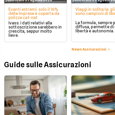
Eventi estremi: solo il 16%
Viaggi in solitaria: gli
delle imprese è coperta da
sono campioni di lib
polizze cat-nat
La formula, sempre p
Ivass: i dati relativi alla
diffusa, permette di
sottoscrizione sarebbero in
libertà e autonomia.
crescita, seppur molto
lieve.
News Assicurazioni
Guide sulle Assicurazioni