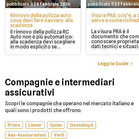
pubblicato il 24 febbraio 2026
pubblicato il 23 febbrai
Rinnovo della polizza auto:
Visura PRA: cos’è, a
cosa devi fare davvero alla
serve e come richied
scadenza
La visura PRA è il
Il rinnovo della polizza RC
documento che cons
Auto non è più automatico:
conoscere proprieta
alla scadenza devi scegliere
dati tecnici e situaz
in modo esplicito se
giuridica di un veico
rinnovare con la stessa
iscritto al Pubblico 
compagnia o stipulare un
Automobilistico.
nuovo contratto.
Leggi le Guide
Compagnie e intermediari
assicurativi
Scopri le compagnie che operano nel mercato italiano e
quali sono i prodotti che offrono.
Prima
Linear
Quixa
Genialloyd
Axa-Assicurazioni
Verti