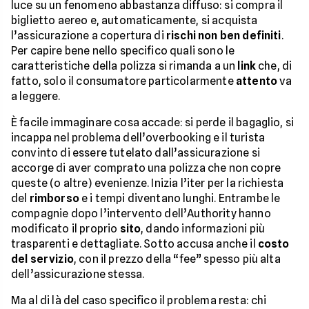
luce su un fenomeno abbastanza diffuso: si compra il
biglietto aereo e, automaticamente, si acquista
l’assicurazione a copertura di
rischi non ben definiti
.
Per capire bene nello specifico quali sono le
caratteristiche della polizza si rimanda a un
link
che, di
fatto, solo il consumatore particolarmente
attento
va
a leggere.
È facile immaginare cosa accade: si perde il bagaglio, si
incappa nel problema dell’overbooking e il turista
convinto di essere tutelato dall’assicurazione si
accorge di aver comprato una polizza che non copre
queste (o altre) evenienze. Inizia l’iter per la richiesta
del
rimborso
e i tempi diventano lunghi. Entrambe le
compagnie dopo l’intervento dell’Authority hanno
modificato il proprio
sito
, dando informazioni più
trasparenti e dettagliate. Sotto accusa anche il
costo
del servizio
, con il prezzo della “fee” spesso più alta
dell’assicurazione stessa.
Ma al di là del caso specifico il problema resta: chi