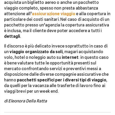
acquista un biglietto aereo o anche un pacchetto
viaggio completo, spesso non presta abbastanza
attenzione all’
assicurazione viaggio
e alla copertura in
particolare dei costi sanitari. Nel caso di acquisto di un
pacchetto presso un’agenzia la copertura assicurativa
è inclusa, ma il cliente deve poter accedere a tutti i
dettagli
.
Il discorso è più delicato invece soprattutto in caso di
un
viaggio organizzato da soli
, magari acquistando
volo, hotel o noleggio auto su
internet
: in questo caso
è bene valutare tutte le opportunità presenti sul
mercato confrontando servizi e preventivi messi a
disposizione dalle diverse compagnie assicurative che
hanno
pacchetti specifici per i diversi tipi di viaggio
,
da quelli per la vacanza alle trasferte di lavoro fino ai
viaggi brevi per un week end.
di Eleonora Della Ratta