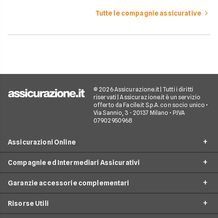
Tutte le compagnie assicurative
© 2026 Assicurazione.it | Tutti i diritti
riservati | Assicurazione.it è un servizio
offerto da Facile.it S.p.A. con socio unico •
Via Sannio, 3 - 20137 Milano • P.IVA
07902950968
Assicurazioni Online
Compagnie ed Intermediari Assicurativi
RC Auto
Garanzie accessorie complementari
RC Moto
Verti
Assicurazione Ciclomotore
Risorse Utili
Allianz Direct
Furto e incendio
Assicurazioni Autocarro