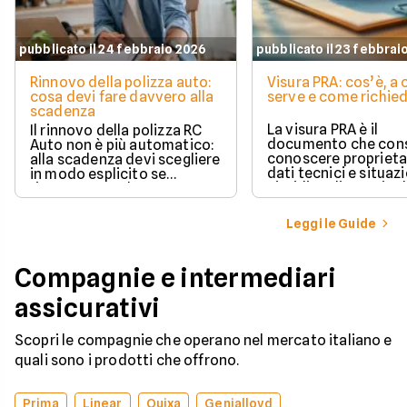
pubblicato il 24 febbraio 2026
pubblicato il 23 febbrai
Rinnovo della polizza auto:
Visura PRA: cos’è, a
cosa devi fare davvero alla
serve e come richied
scadenza
La visura PRA è il
Il rinnovo della polizza RC
documento che cons
Auto non è più automatico:
conoscere proprieta
alla scadenza devi scegliere
dati tecnici e situaz
in modo esplicito se
giuridica di un veico
rinnovare con la stessa
iscritto al Pubblico 
compagnia o stipulare un
Automobilistico.
nuovo contratto.
Leggi le Guide
Compagnie e intermediari
assicurativi
Scopri le compagnie che operano nel mercato italiano e
quali sono i prodotti che offrono.
Prima
Linear
Quixa
Genialloyd