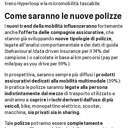
treno Hyperloop e la micromobilità tascabile.
Come saranno le nuove polizze
I
nuovi trend della mobilità influenzeranno
fortemente
anche
l’offerta delle compagnie assicurative
, che
stanno già sviluppando
nuove tipologie di polizze
,
legate all’analisi comportamentale e dei dati di guida
(behavioural /data driven insurance per il 74% del
campione ) o calcolate in base ai km percorsi (pay per
mile/pay as you drive per 59%).
In prospettiva, saranno sempre più diffusi i
prodotti
assicurativi dedicati alla mobilità multimodale
(59%):
in pratica le polizze saranno
legate alla persona
indistintamente dal mezzo
di trasporto utilizzato e
andranno a
coprire i rischi derivanti dall’uso di più
veicoli
, bike, monopattino elettrico, scooter,
macchina,
sia privati sia in sharing.
Tale
polizze
potranno essere
completamente