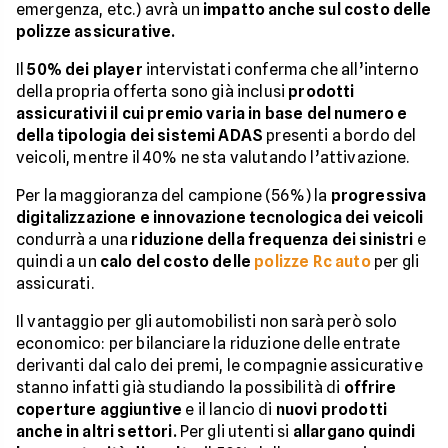
emergenza, etc.) avrà un
impatto anche sul costo delle
polizze assicurative.
Il
50% dei player
intervistati conferma che all’interno
della propria offerta sono già inclusi
prodotti
assicurativi il cui premio varia in base del numero e
della tipologia dei sistemi ADAS
presenti a bordo del
veicoli, mentre il 40% ne sta valutando l’attivazione.
Per la maggioranza del campione (56%) la
progressiva
digitalizzazione e innovazione tecnologica dei veicoli
condurrà a una
riduzione della frequenza dei sinistri
e
quindi a un
calo del costo delle
polizze Rc auto
per gli
assicurati.
Il vantaggio per gli automobilisti non sarà però solo
economico: per bilanciare la riduzione delle entrate
derivanti dal calo dei premi, le compagnie assicurative
stanno infatti già studiando la possibilità di
offrire
coperture aggiuntive
e il lancio di
nuovi prodotti
anche in altri settori.
Per gli utenti si
allargano quindi