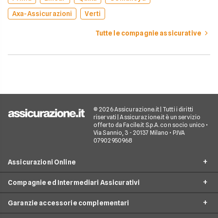
Axa-Assicurazioni
Verti
Tutte le compagnie assicurative
© 2026 Assicurazione.it | Tutti i diritti
riservati | Assicurazione.it è un servizio
offerto da Facile.it S.p.A. con socio unico •
Via Sannio, 3 - 20137 Milano • P.IVA
07902950968
Assicurazioni Online
Compagnie ed Intermediari Assicurativi
RC Auto
Garanzie accessorie complementari
RC Moto
Verti