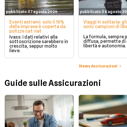
pubblicato il 7 agosto 2026
pubblicato il 6 agosto 2
Eventi estremi: solo il 16%
Viaggi in solitaria: gli
delle imprese è coperta da
sono campioni di lib
polizze cat-nat
La formula, sempre p
Ivass: i dati relativi alla
diffusa, permette di
sottoscrizione sarebbero in
libertà e autonomia.
crescita, seppur molto
lieve.
News Assicurazioni
Guide sulle Assicurazioni