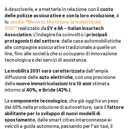
A descriverle, e a metterle in relazione con il
costo
delle polizze assicurative e con la loro evoluzione
, è
lo
studio “Move to the future: la mobilità del
2031”
realizzato da
EY e IIA – Italian Insurtech
Association.
L’indagine ha coinvolto i
principali
protagonisti del settore
: dalle case automobilistiche
alle compagnie assicurative tradizionale a quelle on
line, fino alle società che si occupano di innovazione
tecnologica e dei servizi di assistenza.
La mobilità 2031 sarà caratterizzata
dall’ampia
diffusione delle
auto elettriche
, con una previsione
delle
nuove immatricolazioni tra 10 anni
stimata
intorno al
40%, e ibride (42%).
La
componente tecnologica
, che già oggi ha un peso
del 65% nella produzione di autovetture, sarà il
fattore
abilitante per lo sviluppo di nuovi modelli di
spostamento
, dalle smart cities interconnesse ai
veicoli a guida autonoma, passando per l’air taxi, il