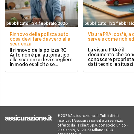
pubblicato il 24 febbraio 2026
pubblicato il 23 febbrai
Rinnovo della polizza auto:
Visura PRA: cos’è, a
cosa devi fare davvero alla
serve e come richied
scadenza
La visura PRA è il
Il rinnovo della polizza RC
documento che cons
Auto non è più automatico:
conoscere proprieta
alla scadenza devi scegliere
dati tecnici e situaz
in modo esplicito se
giuridica di un veico
rinnovare con la stessa
iscritto al Pubblico 
compagnia o stipulare un
Automobilistico.
nuovo contratto.
© 2026 Assicurazione.it | Tutti i diritti
riservati | Assicurazione.it è un servizio
offerto da Facile.it S.p.A. con socio unico •
Via Sannio, 3 - 20137 Milano • P.IVA