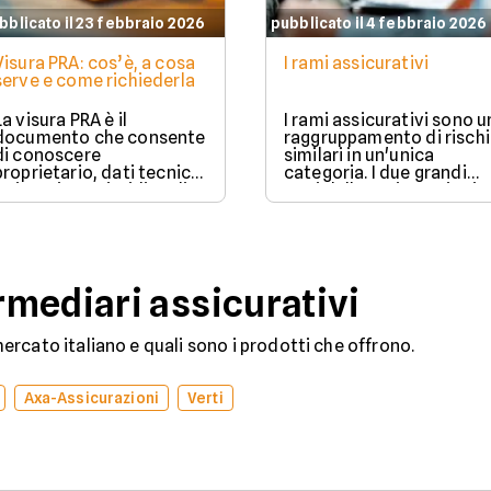
bblicato il 23 febbraio 2026
pubblicato il 4 febbraio 2026
Visura PRA: cos’è, a cosa
I rami assicurativi
serve e come richiederla
La visura PRA è il
I rami assicurativi sono u
documento che consente
raggruppamento di rischi
di conoscere
similari in un'unica
proprietario, dati tecnici
categoria. I due grandi
e situazione giuridica di
rami delle assicurazioni
un veicolo iscritto al
sono il ramo danni e il
Pubblico Registro
ramo vita.
Automobilistico.
mediari assicurativi
rcato italiano e quali sono i prodotti che offrono.
Axa-Assicurazioni
Verti