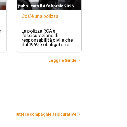
pubblicato il 4 febbraio 2026
Cos'è una polizza
n
La polizza RCA è
l'assicurazione di
responsabilità civile che
dal 1969 è obbligatorio
stipulare per possedere e
guidare in Italia un
veicolo a motore.
Leggi le Guide
Tutte le compagnie assicurative