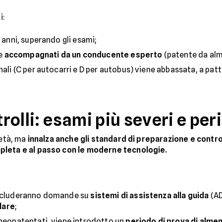
i:
7 anni, superando gli esami;
se
accompagnati da un conducente esperto
(patente da alm
nali (C per autocarri e D per autobus) viene abbassata, a patto
olli: esami più severi e per
'età, ma
innalza anche gli standard di preparazione e contro
pleta e al passo con le moderne tecnologie.
includeranno domande su
sistemi di assistenza alla guida
(AD
lare
;
i neopatentati, viene introdotto un
periodo di prova di alme