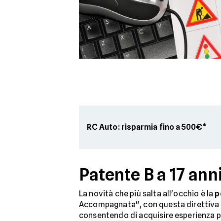
RC Auto: risparmia fino a 500€*
Patente B a 17 an
La novità che più salta all'occhio è la
p
Accompagnata", con questa direttiva l
consentendo di acquisire esperienza p