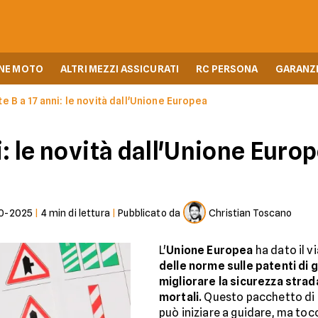
NE MOTO
ALTRI MEZZI ASSICURATI
RC PERSONA
GARANZI
e B a 17 anni: le novità dall'Unione Europea
i: le novità dall'Unione Euro
0-2025
|
4
min di lettura
|
Pubblicato da
Christian Toscano
L'
Unione Europea
ha dato il vi
delle norme sulle patenti di 
migliorare la sicurezza strada
mortali.
Questo pacchetto di mi
può iniziare a guidare, ma tocc