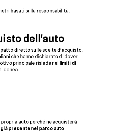
tri basati sulla responsabilità,
uisto dell'auto
patto diretto sulle scelte d'acquisto.
taliani che hanno dichiarato di dover
motivo principale risiede nei
limiti di
n idonea.
a propria auto perché ne acquisterà
è
già presente nel parco auto