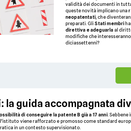
validità dei documenti in tutta 
queste novità implicano una
r
neopatentati
, che diventeran
preparati. Gli
Stati membri
ha
direttiva e adeguarla
al dirit
modifiche che interesseranno i
diciassettenni?
ni: la guida accompagnata di
ossibilità di conseguire la patente B già a 17 anni
. Sebbene i
'istituto viene rafforzato e promosso come standard europeo
ratica in un contesto supervisionato.