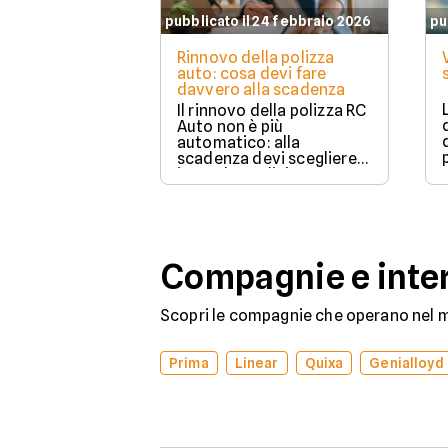
pubblicato il 24 febbraio 2026
pu
Rinnovo della polizza
auto: cosa devi fare
davvero alla scadenza
Il rinnovo della polizza RC
Auto non è più
automatico: alla
scadenza devi scegliere
in modo esplicito se
rinnovare con la stessa
compagnia o stipulare un
nuovo contratto.
Compagnie e inter
Scopri le compagnie che operano nel me
Prima
Linear
Quixa
Genialloyd