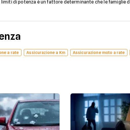
ui limiti di potenza è un fattore determinante che le famiglie
denza
one a rate
Assicurazione a Km
Assicurazione moto a rate