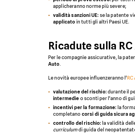
applicheranno norme più severe;
validità sanzioni UE:
se la patente v
applicato
in tutti gli altri Paesi UE.
Ricadute sulla RC 
Per le compagnie assicurative, la pat
Auto
.
Le novità europee influenzeranno l'
RC 
valutazione del rischio:
durante il p
intermedie
o sconti per l'anno di gu
incentivi per la formazione:
la forma
completano
corsi di guida sicura ag
controllo del rischio:
la validità del
curriculum
di guida del neopatentat