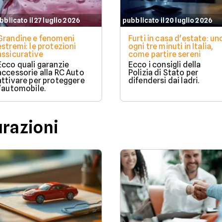
bblicato il 27 luglio 2026
pubblicato il 20 luglio 2026
Grandine e fenomeni
Furti in casa d'estate: un
estremi: le protezioni
ogni tre minuti in Italia,
assicurative
come partire sereni
Ecco quali garanzie
Ecco i consigli della
accessorie alla RC Auto
Polizia di Stato per
attivare per proteggere
difendersi dai ladri.
l'automobile.
urazioni