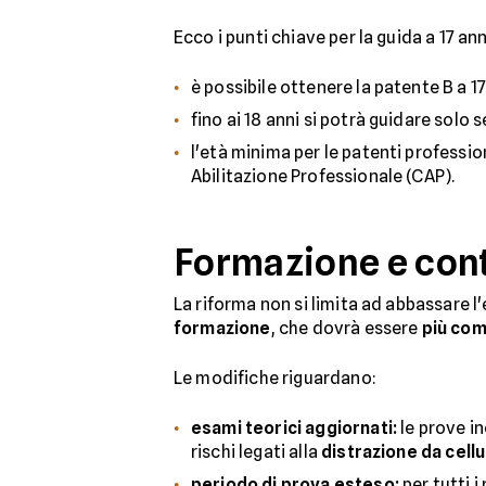
Ecco i punti chiave per la guida a 17 ann
è possibile ottenere la patente B a 1
fino ai 18 anni si potrà guidare solo 
l'età minima per le patenti professio
Abilitazione Professionale (CAP).
Formazione e contr
La riforma non si limita ad abbassare l
formazione
, che dovrà essere
più com
Le modifiche riguardano:
esami teorici aggiornati:
le prove 
rischi legati alla
distrazione da cellu
periodo di prova esteso:
per tutti 