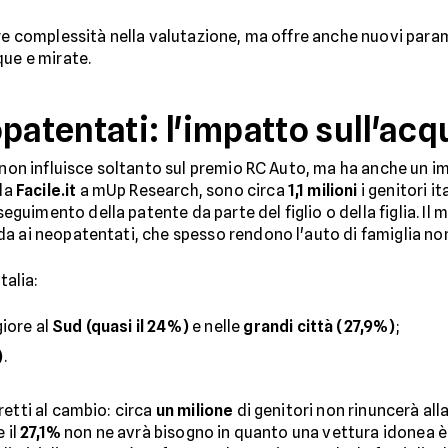
re complessità nella valutazione, ma offre anche nuovi parame
que e mirate.
patentati: l'impatto sull'acq
 non influisce soltanto sul premio RC Auto, ma ha anche un im
da
Facile.it
a mUp Research, sono circa
1,1 milioni
i genitori i
guimento della patente da parte del figlio o della figlia. Il 
da ai neopatentati, che spesso rendono l'auto di famiglia no
alia:
iore al
Sud (quasi il 24%)
e nelle
grandi città (27,9%)
;
)
.
retti al cambio: circa
un milione
di genitori non rinuncerà all
 il
27,1%
non ne avrà bisogno in quanto una vettura idonea 