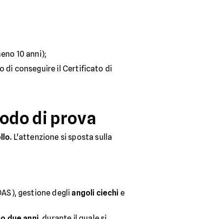
eno 10 anni);
 di conseguire il Certificato di
iodo di prova
llo.
L'attenzione si sposta sulla
AS), gestione degli
angoli ciechi
e
no due anni
, durante il quale si