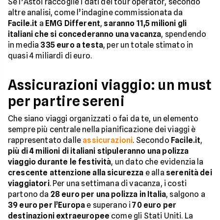
Se l’Astoi raccoglie i dati dei tour operator, secondo
altre analisi, come l’indagine commissionata da
Facile.it
a
EMG Different
,
saranno 11,5 milioni gli
italiani che si concederanno una vacanza
, spendendo
in media
335 euro a testa
, per un totale stimato in
quasi 4 miliardi di euro.
Assicurazioni viaggio: un must
per partire sereni
Che siano viaggi organizzati o fai da te, un elemento
sempre più centrale nella pianificazione dei viaggi è
rappresentato dalle
assicurazioni
. Secondo
Facile.it
,
più di 4 milioni di italiani stipuleranno una polizza
viaggio durante le festività
, un dato che evidenzia la
crescente attenzione alla sicurezza
e alla
serenità dei
viaggiatori
. Per una settimana di vacanza, i costi
partono da
28 euro per una polizza in Italia
, salgono a
39 euro per l’Europa
e superano i
70 euro per
destinazioni extraeuropee
come gli Stati Uniti. La