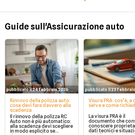
Guide sull'Assicurazione auto
pubblicato il 24 febbraio 2026
pubblicato il 23 febbrai
Rinnovo della polizza auto:
Visura PRA: cos’è, a
cosa devi fare davvero alla
serve e come richied
scadenza
La visura PRA è il
Il rinnovo della polizza RC
documento che cons
Auto non è più automatico:
conoscere proprieta
alla scadenza devi scegliere
dati tecnici e situaz
in modo esplicito se