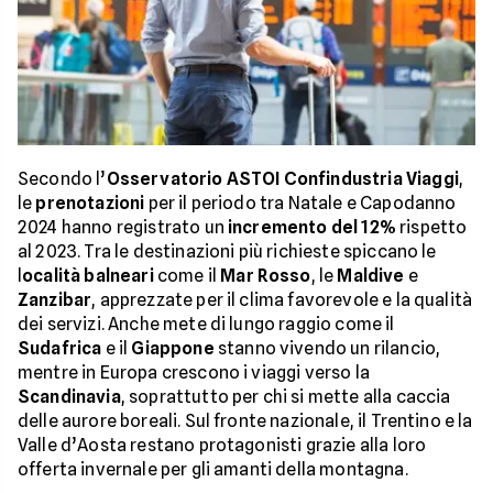
Secondo l’
Osservatorio ASTOI Confindustria Viaggi
,
le
prenotazioni
per il periodo tra Natale e Capodanno
2024 hanno registrato un
incremento del 12%
rispetto
al 2023. Tra le destinazioni più richieste spiccano le
l
ocalità balneari
come il
Mar Rosso
, le
Maldive
e
Zanzibar
, apprezzate per il clima favorevole e la qualità
dei servizi. Anche mete di lungo raggio come il
Sudafrica
e il
Giappone
stanno vivendo un rilancio,
mentre in Europa crescono i viaggi verso la
Scandinavia
, soprattutto per chi si mette alla caccia
delle aurore boreali. Sul fronte nazionale, il Trentino e la
Valle d’Aosta restano protagonisti grazie alla loro
offerta invernale per gli amanti della montagna.