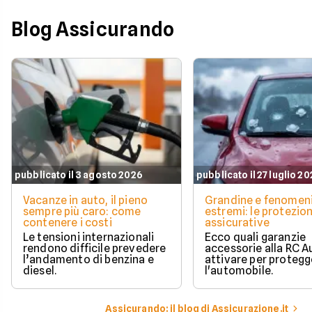
Blog Assicurando
pubblicato il 3 agosto 2026
pubblicato il 27 luglio 2
Vacanze in auto, il pieno
Grandine e fenomen
sempre più caro: come
estremi: le protezion
contenere i costi
assicurative
Le tensioni internazionali
Ecco quali garanzie
rendono difficile prevedere
accessorie alla RC A
l’andamento di benzina e
attivare per protegg
diesel.
l'automobile.
Assicurando: il blog di Assicurazione.it