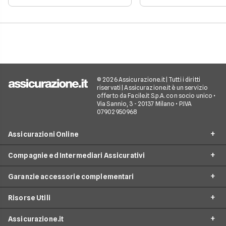
giuridica di un veico
rinnovare con la stessa
iscritto al Pubblico 
compagnia o stipulare un
Automobilistico.
nuovo contratto.
© 2026 Assicurazione.it | Tutti i diritti
riservati | Assicurazione.it è un servizio
offerto da Facile.it S.p.A. con socio unico •
Via Sannio, 3 - 20137 Milano • P.IVA
07902950968
Assicurazioni Online
Compagnie ed Intermediari Assicurativi
RC Auto
Garanzie accessorie complementari
RC Moto
Verti
Assicurazione Ciclomotore
Risorse Utili
Allianz Direct
Furto e incendio
Assicurazioni Autocarro
Prima.it
Assicurazione.it
Infortuni conducente
Garanzie accessorie
Assicurazioni Viaggi