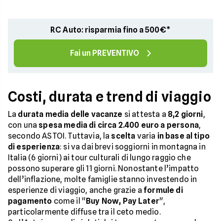
RC Auto: risparmia fino a 500€*
Fai un PREVENTIVO
Costi, durata e trend di viaggio
La
durata media delle vacanze
si attesta a
8,2 giorni
,
con una
spesa media di circa 2.400 euro a persona
,
secondo ASTOI. Tuttavia, la
scelta
varia
in base al tipo
di esperienza
: si va dai brevi soggiorni in montagna in
Italia (6 giorni) ai tour culturali di lungo raggio che
possono superare gli 11 giorni. Nonostante l’impatto
dell’inflazione, molte famiglie stanno investendo in
esperienze di viaggio, anche grazie a
formule di
pagamento
come il "
Buy Now, Pay Later
",
particolarmente diffuse tra il ceto medio.