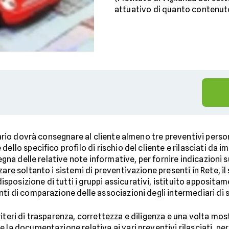
attuativo di quanto contenuto
iario dovrà consegnare al cliente almeno tre preventivi persona
ello specifico profilo di rischio del cliente e rilasciati da 
segna delle relative note informative, per fornire indicazioni 
are soltanto i sistemi di preventivazione presenti in Rete, il
osizione di tutti i gruppi assicurativi, istituito appositame
ti di comparazione delle associazioni degli intermediari di 
teri di trasparenza, correttezza e diligenza e una volta mostr
 la documentazione relativa ai vari preventivi rilasciati, per