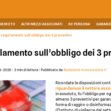
NE MOTO
ALTRI MEZZI ASSICURATI
RC PERSONA
GARANZI
l regolamento sull’obbligo dei 3 preventivi
olamento sull’obbligo dei 3 p
3-2025
|
2
min di lettura
|
Pubblicato da
Redazione Assicurazione.it
Ricordate le disposizioni con
riguardavano il settore assi
in assoluto, fu l’obbligo per o
almeno 3 preventivi per garant
forma di raggiro o disinformaz
(l’Istituto di vigilanza del set