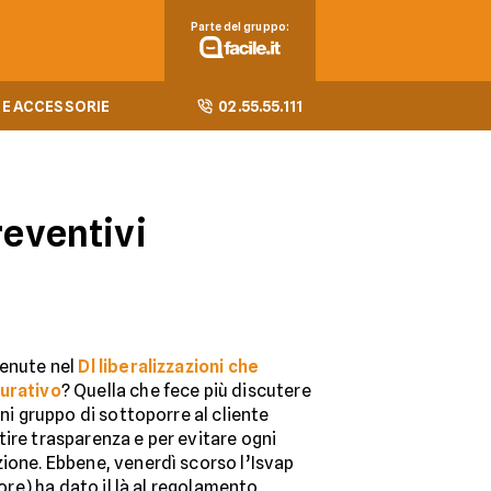
Parte del gruppo:
E ACCESSORIE
02.55.55.111
reventivi
tenute nel
Dl liberalizzazioni che
curativo
? Quella che fece più discutere
gni gruppo di sottoporre al cliente
ire trasparenza e per evitare ogni
ione. Ebbene, venerdì scorso l’Isvap
tore) ha dato il là al regolamento