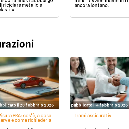
veicoli a fine vita: obbligo
Italia l’avvicendamento 
di riciclare metallo e
ancora lontano.
plastica.
urazioni
bblicato il 23 febbraio 2026
pubblicato il 4 febbraio 2026
Visura PRA: cos’è, a cosa
I rami assicurativi
serve e come richiederla