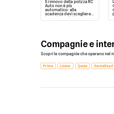
Il rinnovo della polizza RC
Auto non è più
automatico: alla
scadenza devi scegliere
in modo esplicito se
rinnovare con la stessa
compagnia o stipulare un
nuovo contratto.
Compagnie e inter
Scopri le compagnie che operano nel me
Prima
Linear
Quixa
Genialloyd