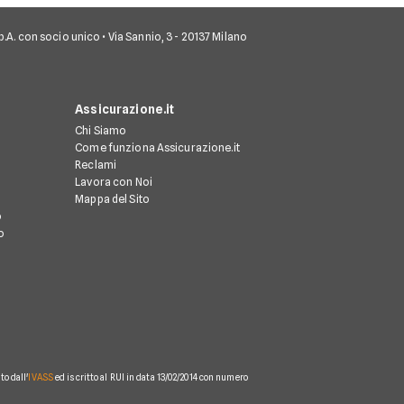
 S.p.A. con socio unico • Via Sannio, 3 - 20137 Milano
Assicurazione.it
Chi Siamo
Come funziona Assicurazione.it
Reclami
Lavora con Noi
Mappa del Sito
o
o
o dall'
IVASS
ed iscritto al RUI in data 13/02/2014 con numero