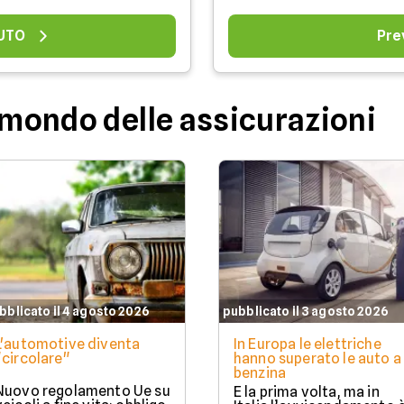
AUTO
Pre
l mondo delle assicurazioni
bblicato il 4 agosto 2026
pubblicato il 3 agosto 2026
L'automotive diventa
In Europa le elettriche
"circolare"
hanno superato le auto a
benzina
Nuovo regolamento Ue su
È la prima volta, ma in