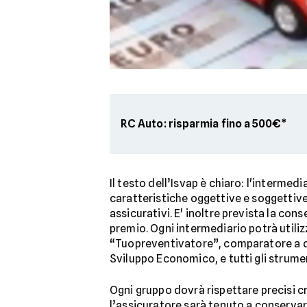
RC Auto: risparmia fino a 500€*
Il testo dell’Isvap è chiaro: l'intermed
caratteristiche oggettive e soggettive d
assicurativi. E' inoltre prevista la con
premio. Ogni intermediario potrà utilizz
“Tuopreventivatore”, comparatore a disp
Sviluppo Economico, e tutti gli strumen
Ogni gruppo dovrà rispettare precisi cri
l’assicuratore sarà tenuto a conservare