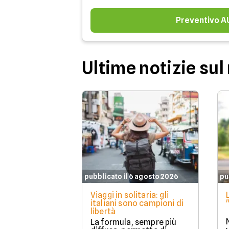
Preventivo 
Ultime notizie su
pubblicato il 6 agosto 2026
pu
Viaggi in solitaria: gli
italiani sono campioni di
libertà
La formula, sempre più