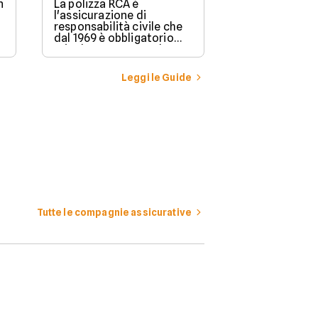
n
La polizza RCA è
l'assicurazione di
responsabilità civile che
dal 1969 è obbligatorio
stipulare per possedere e
guidare in Italia un
veicolo a motore.
Leggi le Guide
Tutte le compagnie assicurative