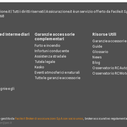
e.it | Tutti i diritti riservati | Assicurazione.it è un servizio offerto da Facile.it
968
d Intermediari
Garanzie accessorie
Risorse Utili
complementari
Garanzie accessorie
Furto e incendio
Guide
Infortuni conducente
Glossario
Assistenza stradale
News
Tutela legale
Blog
Kasko
Osservatorio RC Aut
Eventi atmosferici e naturali
Osservatorio RC Mot
Tutte le garanzie accessorie
gnie e gli
è gestito da
Facile.it Broker di assicurazioni S.p.A. con socio unico
, broker assicurativo regolamentat