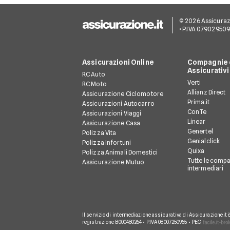
© 2026 Assicurazion
• P.IVA 07902950
Assicurazioni Online
Compagnie e
Assicurativi
RC Auto
Verti
RC Moto
Allianz Direct
Assicurazione Ciclomotore
Prima.it
Assicurazioni Autocarro
ConTe
Assicurazioni Viaggi
Linear
Assicurazione Casa
Genertel
Polizza Vita
Genialclick
Polizza Infortuni
Quixa
Polizza Animali Domestici
Tutte le compa
Assicurazione Mutuo
intermediari
Il servizio di intermediazione assicurativa di Assicurazione.it 
registrazione B000480264 • P.IVA 08007250965 • PEC