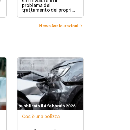
è
sottovalutano il
WhatsApp che 
problema del
saldare un pe
trattamento dei propri
autostradale 
dati.
News Assicurazioni
pubblicato il 4 febbraio 2026
Cos'è una polizza