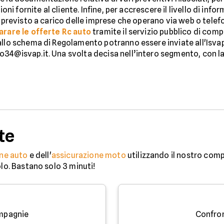
ioni fornite al cliente. Infine, per accrescere il livello di inf
o previsto a carico delle imprese che operano via web o telefo
rare le offerte Rc auto
tramite il servizio pubblico di com
llo schema di Regolamento potranno essere inviate all'Isvap en
34@isvap.it. Una svolta decisa nell’intero segmento, con la 
te
ne auto
e dell'
assicurazione moto
utilizzando il nostro comp
olo. Bastano solo 3 minuti!
mpagnie
Confro