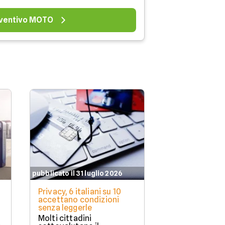
ventivo MOTO
pubblicato il 31 luglio 2026
pubblicato il 29 l
Privacy, 6 italiani su 10
Viaggiare in a
accettano condizioni
attenzione ai 
senza leggerle
della strada e
Molti cittadini
Attenzione all