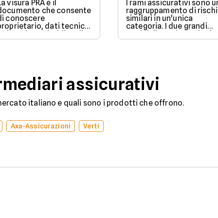
La visura PRA è il
I rami assicurativi sono u
documento che consente
raggruppamento di rischi
di conoscere
similari in un'unica
proprietario, dati tecnici
categoria. I due grandi
e situazione giuridica di
rami delle assicurazioni
un veicolo iscritto al
sono il ramo danni e il
Pubblico Registro
ramo vita.
Automobilistico.
mediari assicurativi
rcato italiano e quali sono i prodotti che offrono.
Axa-Assicurazioni
Verti