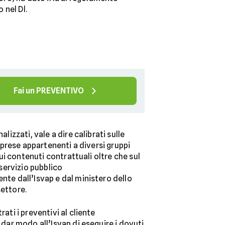
 nel Dl.
Fai un PREVENTIVO
lizzati, vale a dire calibrati sulle
imprese appartenenti a diversi gruppi
sui contenuti contrattuali oltre che sul
 servizio pubblico
nte dall’Isvap e dal ministero dello
settore.
ati i preventivi al cliente
 dar modo all’Isvap di eseguire i dovuti