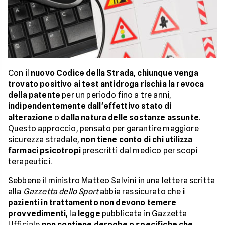
Con il
nuovo Codice della Strada
,
chiunque venga
trovato positivo ai test antidroga rischia la revoca
della patente
per un periodo fino a tre anni,
indipendentemente dall'effettivo stato di
alterazione
o
dalla natura delle sostanze assunte
.
Questo approccio, pensato per garantire maggiore
sicurezza stradale,
non tiene conto di chi utilizza
farmaci psicotropi
prescritti dal medico per scopi
terapeutici.
Sebbene il ministro Matteo Salvini in una lettera scritta
alla
Gazzetta dello Sport
abbia rassicurato che
i
pazienti in trattamento non devono temere
provvedimenti
, la
legge
pubblicata in Gazzetta
Ufficiale
non contiene deroghe o specifiche che