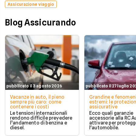
Assicurazione viaggio
Blog Assicurando
pubblicato il 3 agosto 2026
pubblicato il 27 luglio 2
Vacanze in auto, il pieno
Grandine e fenomen
sempre più caro: come
estremi: le protezion
contenere i costi
assicurative
Le tensioni internazionali
Ecco quali garanzie
rendono difficile prevedere
accessorie alla RC A
l’andamento di benzina e
attivare per protegg
diesel.
l'automobile.