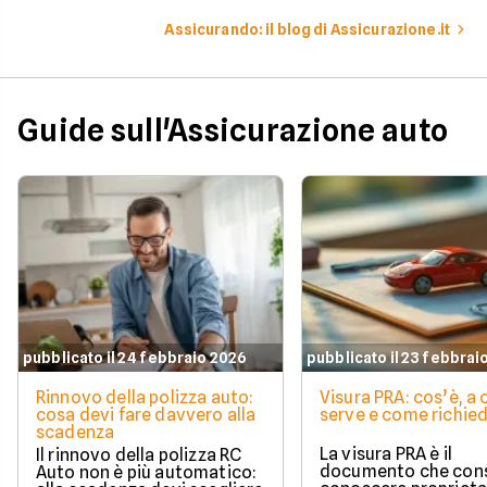
Assicurando: il blog di Assicurazione.it
Guide sull'Assicurazione auto
pubblicato il 24 febbraio 2026
pubblicato il 23 febbrai
Rinnovo della polizza auto:
Visura PRA: cos’è, a
cosa devi fare davvero alla
serve e come richied
scadenza
La visura PRA è il
Il rinnovo della polizza RC
documento che cons
Auto non è più automatico: