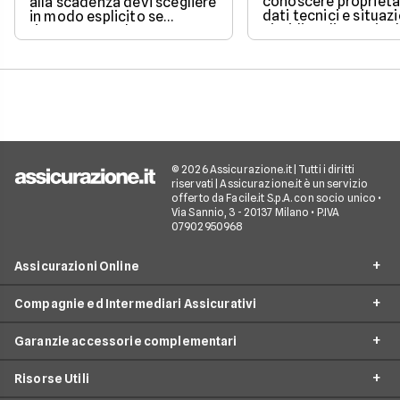
conoscere proprieta
alla scadenza devi scegliere
dati tecnici e situaz
in modo esplicito se
giuridica di un veico
rinnovare con la stessa
iscritto al Pubblico 
compagnia o stipulare un
Automobilistico.
nuovo contratto.
© 2026 Assicurazione.it | Tutti i diritti
riservati | Assicurazione.it è un servizio
offerto da Facile.it S.p.A. con socio unico •
Via Sannio, 3 - 20137 Milano • P.IVA
07902950968
Assicurazioni Online
Compagnie ed Intermediari Assicurativi
RC Auto
Garanzie accessorie complementari
RC Moto
Verti
Assicurazione Ciclomotore
Risorse Utili
Allianz Direct
Furto e incendio
Assicurazioni Autocarro