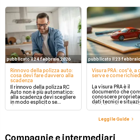
pubblicato il 24 febbraio 2026
pubblicato il 23 febbrai
Rinnovo della polizza auto:
Visura PRA: cos’è, a
cosa devi fare davvero alla
serve e come richied
scadenza
La visura PRA è il
Il rinnovo della polizza RC
documento che cons
Auto non è più automatico:
conoscere proprieta
alla scadenza devi scegliere
dati tecnici e situaz
in modo esplicito se
giuridica di un veico
rinnovare con la stessa
iscritto al Pubblico 
compagnia o stipulare un
Automobilistico.
nuovo contratto.
Leggi le Guide
Compagnie e intermediari