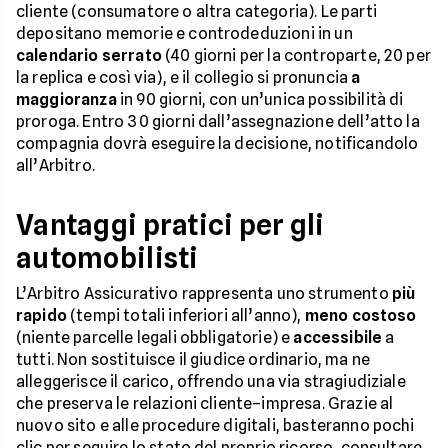
cliente (consumatore o altra categoria). Le parti
depositano memorie e controdeduzioni in un
calendario serrato
(40 giorni per la controparte, 20 per
la replica e così via), e il collegio si pronuncia
a
maggioranza
in 90 giorni, con un’unica possibilità di
proroga. Entro 30 giorni dall’assegnazione dell’atto la
compagnia dovrà eseguire la decisione, notificandolo
all’Arbitro.
Vantaggi pratici per gli
automobilisti
L’Arbitro Assicurativo rappresenta uno strumento
più
rapido
(tempi totali inferiori all’anno),
meno costoso
(niente parcelle legali obbligatorie) e
accessibile
a
tutti. Non sostituisce il giudice ordinario, ma ne
alleggerisce il carico, offrendo una via stragiudiziale
che preserva le relazioni cliente–impresa. Grazie al
nuovo sito e alle procedure digitali, basteranno pochi
clic per seguire lo stato del proprio ricorso, consultare