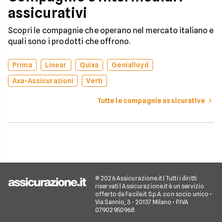
assicurativi
Scopri le compagnie che operano nel mercato italiano e
quali sono i prodotti che offrono.
Prima
Linear
Quixa
Genialloyd
Axa-Assicurazioni
Verti
Tutte le compagnie assicurative
© 2026 Assicurazione.it | Tutti i diritti
riservati | Assicurazione.it è un servizio
offerto da Facile.it S.p.A. con socio unico •
Via Sannio, 3 - 20137 Milano • P.IVA
07902950968