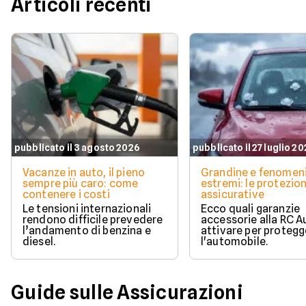
Articoli recenti
pubblicato il 3 agosto 2026
pubblicato il 27 luglio 2
Vacanze in auto, il pieno
Grandine e fenomen
sempre più caro: come
estremi: le protezion
contenere i costi
assicurative
Le tensioni internazionali
Ecco quali garanzie
rendono difficile prevedere
accessorie alla RC A
l’andamento di benzina e
attivare per protegg
diesel.
l'automobile.
Guide sulle Assicurazioni