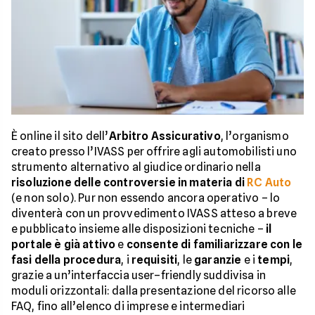
È online il sito dell’
Arbitro Assicurativo
, l’organismo
creato presso l’IVASS per offrire agli automobilisti uno
strumento alternativo al giudice ordinario nella
risoluzione delle controversie in materia di
RC Auto
(e non solo). Pur non essendo ancora operativo – lo
diventerà con un provvedimento IVASS atteso a breve
e pubblicato insieme alle disposizioni tecniche –
il
portale è già attivo
e
consente di familiarizzare con le
fasi della procedura
, i
requisiti
, le
garanzie
e i
tempi
,
grazie a un’interfaccia user–friendly suddivisa in
moduli orizzontali: dalla presentazione del ricorso alle
FAQ, fino all’elenco di imprese e intermediari