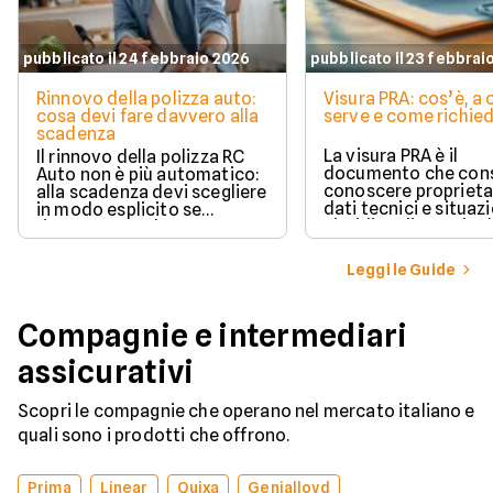
pubblicato il 24 febbraio 2026
pubblicato il 23 febbrai
Rinnovo della polizza auto:
Visura PRA: cos’è, a
cosa devi fare davvero alla
serve e come richied
scadenza
La visura PRA è il
Il rinnovo della polizza RC
documento che cons
Auto non è più automatico:
conoscere proprieta
alla scadenza devi scegliere
dati tecnici e situaz
in modo esplicito se
giuridica di un veico
rinnovare con la stessa
iscritto al Pubblico 
compagnia o stipulare un
Automobilistico.
nuovo contratto.
Leggi le Guide
Compagnie e intermediari
assicurativi
Scopri le compagnie che operano nel mercato italiano e
quali sono i prodotti che offrono.
Prima
Linear
Quixa
Genialloyd