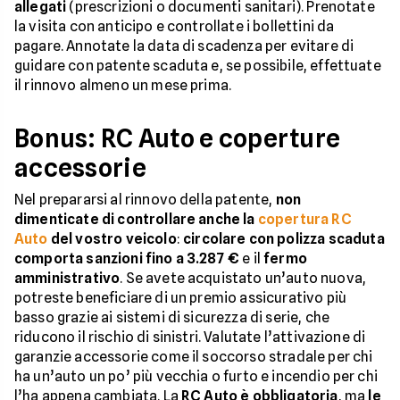
allegati
(prescrizioni o documenti sanitari). Prenotate
la visita con anticipo e controllate i bollettini da
pagare. Annotate la data di scadenza per evitare di
guidare con patente scaduta e, se possibile, effettuate
il rinnovo almeno un mese prima.
Bonus: RC Auto e coperture
accessorie
Nel prepararsi al rinnovo della patente,
non
dimenticate di controllare anche la
copertura RC
Auto
del vostro veicolo
:
circolare con polizza scaduta
comporta sanzioni fino a 3.287 €
e il
fermo
amministrativo
. Se avete acquistato un’auto nuova,
potreste beneficiare di un premio assicurativo più
basso grazie ai sistemi di sicurezza di serie, che
riducono il rischio di sinistri. Valutate l’attivazione di
garanzie accessorie come il soccorso stradale per chi
ha un’auto un po’ più vecchia o furto e incendio per chi
l’ha appena cambiata. La
RC Auto è obbligatoria
, ma
le