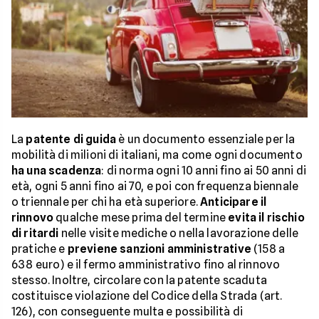
La
patente di guida
è un documento essenziale per la
mobilità di milioni di italiani, ma come ogni documento
ha una scadenza
: di norma ogni 10 anni fino ai 50 anni di
età, ogni 5 anni fino ai 70, e poi con frequenza biennale
o triennale per chi ha età superiore.
Anticipare il
rinnovo
qualche mese prima del termine
evita il rischio
di ritardi
nelle visite mediche o nella lavorazione delle
pratiche e
previene sanzioni amministrative
(158 a
638 euro) e il fermo amministrativo fino al rinnovo
stesso. Inoltre, circolare con la patente scaduta
costituisce violazione del Codice della Strada (art.
126), con conseguente multa e possibilità di