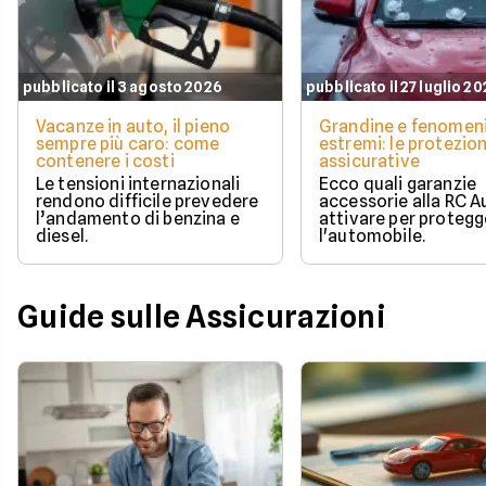
pubblicato il 3 agosto 2026
pubblicato il 27 luglio 2
Vacanze in auto, il pieno
Grandine e fenomen
sempre più caro: come
estremi: le protezion
contenere i costi
assicurative
Le tensioni internazionali
Ecco quali garanzie
rendono difficile prevedere
accessorie alla RC A
l’andamento di benzina e
attivare per protegg
diesel.
l'automobile.
Guide sulle Assicurazioni