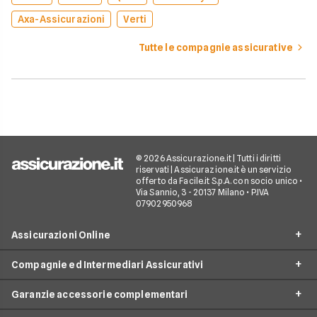
Axa-Assicurazioni
Verti
Tutte le compagnie assicurative
© 2026 Assicurazione.it | Tutti i diritti
riservati | Assicurazione.it è un servizio
offerto da Facile.it S.p.A. con socio unico •
Via Sannio, 3 - 20137 Milano • P.IVA
07902950968
Assicurazioni Online
Compagnie ed Intermediari Assicurativi
RC Auto
Garanzie accessorie complementari
RC Moto
Verti