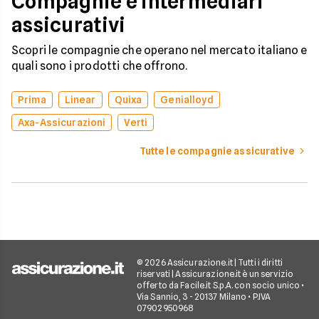
Compagnie e intermediari
assicurativi
Scopri le compagnie che operano nel mercato italiano e
quali sono i prodotti che offrono.
Prima
Linear
Quixa
Genialloyd
Axa-Assicurazioni
Verti
Tutte le compagnie assicurative
© 2026 Assicurazione.it | Tutti i diritti
riservati | Assicurazione.it è un servizio
offerto da Facile.it S.p.A. con socio unico •
Via Sannio, 3 - 20137 Milano • P.IVA
07902950968