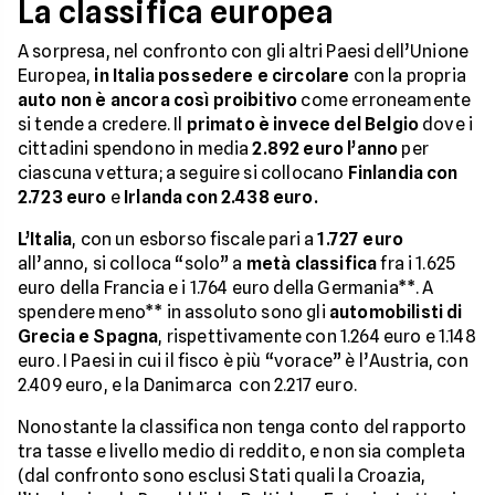
La classifica europea
A sorpresa, nel confronto con gli altri Paesi dell’Unione
Europea,
in Italia possedere e circolare
con la propria
auto non è ancora così proibitivo
come erroneamente
si tende a credere. Il
primato è invece del Belgio
dove i
cittadini spendono in media
2.892 euro l’anno
per
ciascuna vettura; a seguire si collocano
Finlandia con
2.723 euro
e
Irlanda con 2.438 euro.
L’Italia
, con un esborso fiscale pari a
1.727 euro
all’anno, si colloca “solo” a
metà classifica
fra i 1.625
euro della Francia e i 1.764 euro della Germania**. A
spendere meno** in assoluto sono gli
automobilisti di
Grecia e Spagna
, rispettivamente con 1.264 euro e 1.148
euro. I Paesi in cui il fisco è più “vorace” è l’Austria, con
2.409 euro, e la Danimarca con 2.217 euro.
Nonostante la classifica non tenga conto del rapporto
tra tasse e livello medio di reddito, e non sia completa
(dal confronto sono esclusi Stati quali la Croazia,