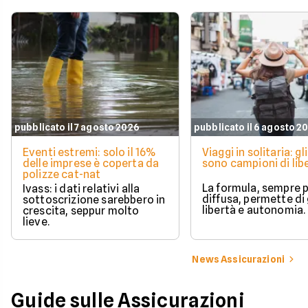
pubblicato il 7 agosto 2026
pubblicato il 6 agosto 2
Eventi estremi: solo il 16%
Viaggi in solitaria: gli
delle imprese è coperta da
sono campioni di lib
polizze cat-nat
La formula, sempre p
Ivass: i dati relativi alla
diffusa, permette di
sottoscrizione sarebbero in
libertà e autonomia.
crescita, seppur molto
lieve.
News Assicurazioni
Guide sulle Assicurazioni