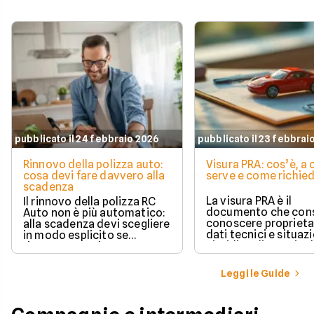
pubblicato il 24 febbraio 2026
pubblicato il 23 febbrai
Rinnovo della polizza auto:
Visura PRA: cos’è, a
cosa devi fare davvero alla
serve e come richied
scadenza
La visura PRA è il
Il rinnovo della polizza RC
documento che cons
Auto non è più automatico:
conoscere proprieta
alla scadenza devi scegliere
dati tecnici e situaz
in modo esplicito se
giuridica di un veico
rinnovare con la stessa
iscritto al Pubblico 
compagnia o stipulare un
Automobilistico.
nuovo contratto.
Leggi le Guide