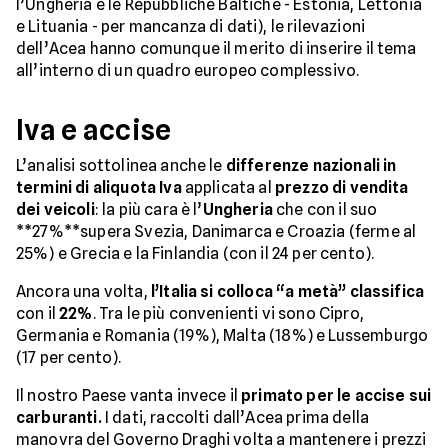
l’Ungheria e le Repubbliche Baltiche - Estonia, Lettonia
e Lituania - per mancanza di dati), le rilevazioni
dell’Acea hanno comunque il merito di inserire il tema
all’interno di un quadro europeo complessivo.
Iva e accise
L’analisi sottolinea anche le
differenze nazionali in
termini di aliquota Iva
applicata al
prezzo di vendita
dei veicoli
: la più cara è l’
Ungheria
che con il suo
**27%**supera Svezia, Danimarca e Croazia (ferme al
25%) e Grecia e la Finlandia (con il 24 per cento).
Ancora una volta,
l’Italia si colloca “a metà” classifica
con il
22%
. Tra le più convenienti vi sono Cipro,
Germania e Romania (19%), Malta (18%) e Lussemburgo
(17 per cento).
Il nostro Paese vanta invece il
primato per le accise sui
carburanti.
I dati, raccolti dall’Acea prima della
manovra del Governo Draghi volta a mantenere i prezzi