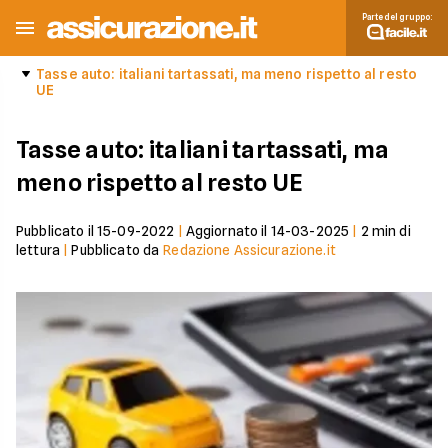
Parte del gruppo:
Tasse auto: italiani tartassati, ma meno rispetto al resto
UE
Tasse auto: italiani tartassati, ma
meno rispetto al resto UE
Pubblicato il
15-09-2022
|
Aggiornato il
14-03-2025
|
2
min di
lettura
|
Pubblicato da
Redazione Assicurazione.it