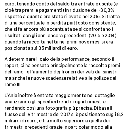
euro, tenendo conto del saldo tra entrate e uscite (e
cioè tra premi e pagamenti) in riduzione del -30,3%
rispetto a quanto era stato rilevato nel 2016. Si tratta
di una percentuale in perdita piuttosto consistente,
che si fa ancora più accentuata se si confrontano i
risultati con gli anni ancora precedenti (2015 e 2014)
quando la raccolta netta nei primi nove mesi si era
posizionata sui 35 miliardi di euro.
A determinare il calo della performance, secondo il
report, ci ha pensato principalmente la raccolta premi
del ramo I e l’aumento degli oneri derivati dai sinistri
ma anche le nuove scadenze relative alle polizze del
ramo III.
L’Ania inoltre è entrata maggiormente nel dettaglio
analizzando gli specifici trend di ogni trimestre
rendendo così una fotografia più precisa. Di base il
flusso del IV trimestre del 2017 si è posizionato sugli 8,2
miliardi di euro, cifra molto superiore a quella dei
trimestri precedenti grazie in particolar modo alla