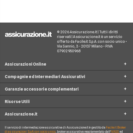
© 2026 Assicurazione.it | Tutti i diritti
riservati | Assicurazione.it è un servizio
offerto da Facile.it S.p.A. con socio unico •
Via Sannio, 3 - 20137 Milano • P.IVA
07902950968
Assicurazioni Online
Compagnie ed Intermediari Assicurativi
RC Auto
Garanzie accessorie complementari
RC Moto
Verti
Assicurazione Ciclomotore
Risorse Utili
Allianz Direct
Furto e incendio
Assicurazioni Autocarro
Prima.it
Assicurazione.it
Infortuni conducente
Garanzie accessorie
Assicurazioni Viaggi
ConTe
Assistenza stradale
Guide
Assicurazione Casa
Il servizio di intermediazione assicurativa di Assicurazione.it è gestito da
Facile.it Broker
Chi Siamo
Linear
di assicurazioni S.p.A. con socio unico
, broker assicurativo regolamentato dall'
IVASS
ed