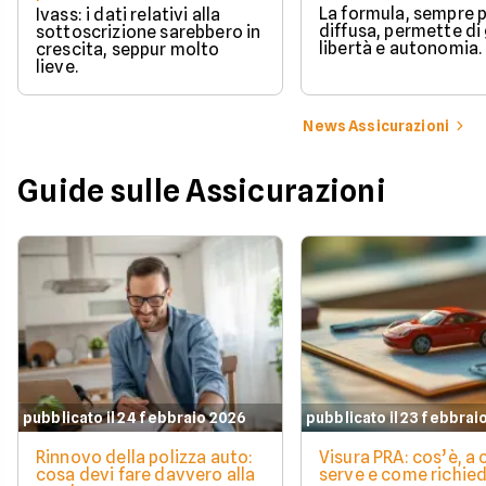
La formula, sempre p
Ivass: i dati relativi alla
diffusa, permette di
sottoscrizione sarebbero in
libertà e autonomia.
crescita, seppur molto
lieve.
News Assicurazioni
Guide sulle Assicurazioni
pubblicato il 24 febbraio 2026
pubblicato il 23 febbrai
Rinnovo della polizza auto:
Visura PRA: cos’è, a
cosa devi fare davvero alla
serve e come richied