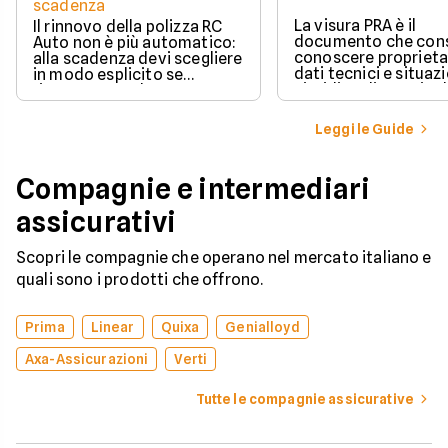
scadenza
La visura PRA è il
Il rinnovo della polizza RC
documento che cons
Auto non è più automatico:
conoscere proprieta
alla scadenza devi scegliere
dati tecnici e situaz
in modo esplicito se
giuridica di un veico
rinnovare con la stessa
iscritto al Pubblico 
compagnia o stipulare un
Automobilistico.
nuovo contratto.
Leggi le Guide
Compagnie e intermediari
assicurativi
Scopri le compagnie che operano nel mercato italiano e
quali sono i prodotti che offrono.
Prima
Linear
Quixa
Genialloyd
Axa-Assicurazioni
Verti
Tutte le compagnie assicurative