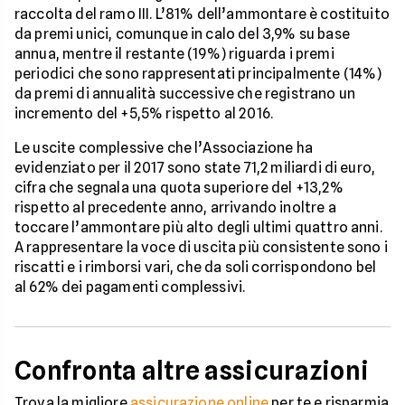
raccolta del ramo III. L’81% dell’ammontare è costituito
da premi unici, comunque in calo del 3,9% su base
annua, mentre il restante (19%) riguarda i premi
periodici che sono rappresentati principalmente (14%)
da premi di annualità successive che registrano un
incremento del +5,5% rispetto al 2016.
Le uscite complessive che l’Associazione ha
evidenziato per il 2017 sono state 71,2 miliardi di euro,
cifra che segnala una quota superiore del +13,2%
rispetto al precedente anno, arrivando inoltre a
toccare l’ammontare più alto degli ultimi quattro anni.
A rappresentare la voce di uscita più consistente sono i
riscatti e i rimborsi vari, che da soli corrispondono bel
al 62% dei pagamenti complessivi.
Confronta altre assicurazioni
Trova la migliore
assicurazione online
per te e risparmia