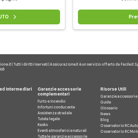
AUTO
Pre
e.it | Tutti i diritti riservati | Assicurazione.it è un servizio offerto da Facile.it
968
d Intermediari
Garanzie accessorie
Risorse Utili
complementari
Garanzie accessorie
Furto e incendio
Guide
Infortuni conducente
Glossario
Assistenza stradale
News
Tutela legale
Blog
Kasko
Osservatorio RC Aut
Eventi atmosferici e naturali
Osservatorio RC Mot
Tutte le garanzie accessorie