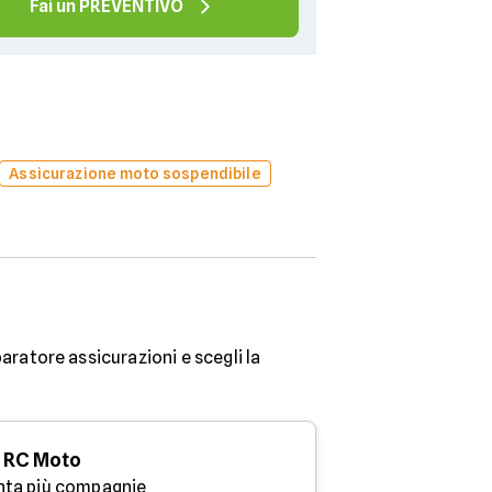
Fai un PREVENTIVO
Assicurazione moto sospendibile
aratore assicurazioni e scegli la
RC Moto
nta più compagnie