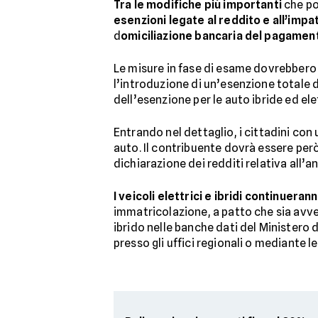
Tra le modifiche più importanti
che po
esenzioni legate al reddito e all’impa
d
omiciliazione bancaria del pagamen
Le misure in fase di esame dovrebbero
l’introduzione di un’esenzione totale d
dell’esenzione per le auto ibride ed el
Entrando nel dettaglio, i cittadini co
auto. Il contribuente dovrà essere però
dichiarazione dei redditi relativa all
I veicoli elettrici e ibridi continuera
immatricolazione, a patto che sia avven
ibrido nelle banche dati del Ministero d
presso gli uffici regionali o mediante l