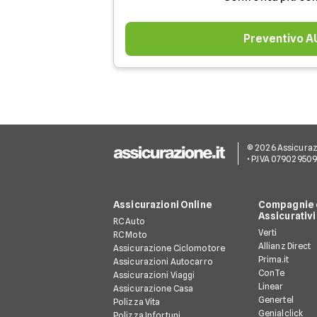
Preventivo 
© 2026 Assicurazion
• P.IVA 07902950
Assicurazioni Online
Compagnie e
Assicurativi
RC Auto
Verti
RC Moto
Allianz Direct
Assicurazione Ciclomotore
Prima.it
Assicurazioni Autocarro
ConTe
Assicurazioni Viaggi
Linear
Assicurazione Casa
Genertel
Polizza Vita
Genialclick
Polizza Infortuni