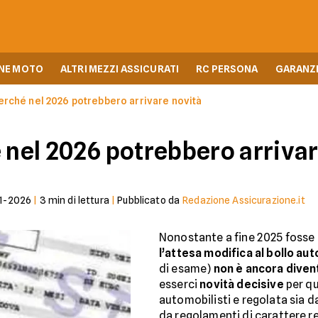
NE MOTO
ALTRI MEZZI ASSICURATI
RC PERSONA
GARANZI
perché nel 2026 potrebbero arrivare novità
é nel 2026 potrebbero arriva
1-2026
|
3
min di lettura
|
Pubblicato da
Redazione Assicurazione.it
Nonostante a fine 2025 fosse
l’attesa modifica al bollo aut
di esame)
non è ancora diven
esserci
novità decisive
per qu
automobilisti e regolata sia d
da regolamenti di carattere r