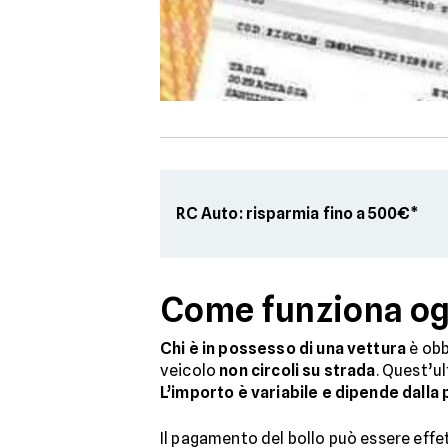
RC Auto: risparmia fino a 500€*
Come funziona ogg
Chi è in possesso di una vettura
è obb
veicolo
non circoli su strada
. Quest’ul
L’importo è variabile e dipende dalla
Il pagamento del bollo può essere effet