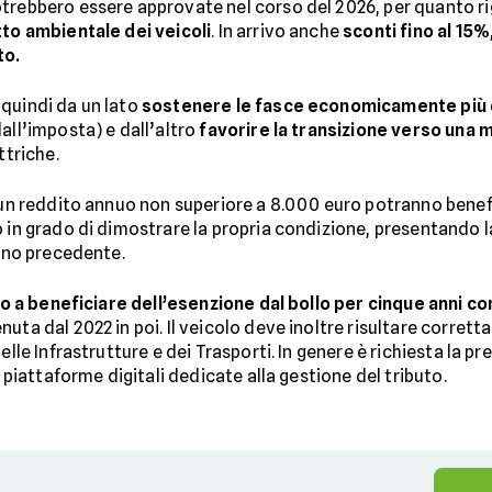
trebbero essere approvate nel corso del 2026, per quanto rig
tto ambientale dei veicoli
. In arrivo anche
sconti fino al 15%
to.
 quindi da un lato
sostenere le fasce economicamente più 
all’imposta) e dall’altro
favorire la transizione verso una m
ettriche.
n un reddito annuo non superiore a 8.000 euro potranno benefi
 in grado di dimostrare la propria condizione, presentando l
’anno precedente.
nno a beneficiare dell’esenzione dal bollo per cinque anni c
uta dal 2022 in poi. Il veicolo deve inoltre risultare corret
elle Infrastrutture e dei Trasporti. In genere è richiesta la p
e piattaforme digitali dedicate alla gestione del tributo.