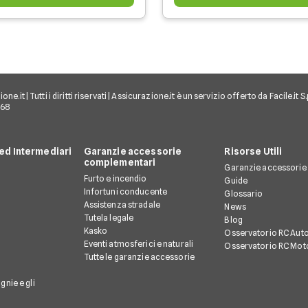
e.it | Tutti i diritti riservati | Assicurazione.it è un servizio offerto da Facile.it
968
d Intermediari
Garanzie accessorie
Risorse Utili
complementari
Garanzie accessorie
Furto e incendio
Guide
Infortuni conducente
Glossario
Assistenza stradale
News
Tutela legale
Blog
Kasko
Osservatorio RC Aut
Eventi atmosferici e naturali
Osservatorio RC Mot
Tutte le garanzie accessorie
gnie e gli