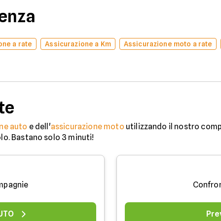
denza
one a rate
Assicurazione a Km
Assicurazione moto a rate
te
ne auto
e dell'
assicurazione moto
utilizzando il nostro comp
olo. Bastano solo 3 minuti!
mpagnie
Confro
AUTO
Pre