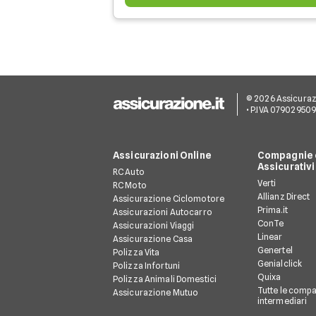
© 2026 Assicurazion
• P.IVA 07902950
Assicurazioni Online
Compagnie e
Assicurativi
RC Auto
Verti
RC Moto
Allianz Direct
Assicurazione Ciclomotore
Prima.it
Assicurazioni Autocarro
ConTe
Assicurazioni Viaggi
Linear
Assicurazione Casa
Genertel
Polizza Vita
Genialclick
Polizza Infortuni
Quixa
Polizza Animali Domestici
Tutte le compa
Assicurazione Mutuo
intermediari