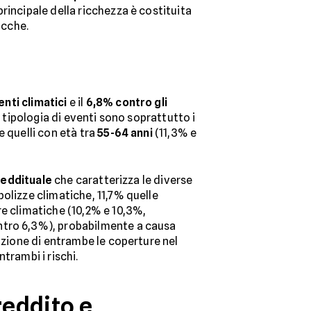
rincipale della ricchezza è costituita
icche.
enti climatici
e il
6,8% contro gli
a tipologia di eventi sono soprattutto i
e quelli con età tra
55-64 anni
(11,3% e
 reddituale
che caratterizza le diverse
 polizze climatiche, 11,7% quelle
re climatiche (10,2% e 10,3%,
ontro 6,3%), probabilmente a causa
azione di entrambe le coperture nel
trambi i rischi.
 reddito e