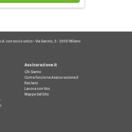
 S.p.A. con socio unico • Via Sannio, 3 - 20137 Milano
Assicurazione.it
Chi Siamo
Come funziona Assicurazione.it
Reclami
Lavora con Noi
Mappa del Sito
o
o