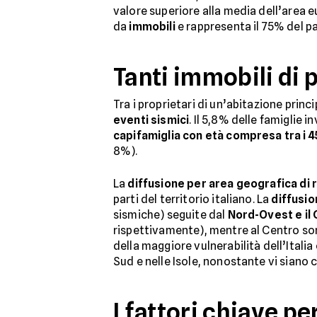
valore superiore alla media dell’area 
da
immobili
e rappresenta il 75% del pa
Tanti immobili di
Tra i proprietari di un’abitazione princ
eventi sismici
. Il 5,8% delle famiglie 
capifamiglia con età compresa tra i 4
8%).
La
diffusione per area geografica di re
parti del territorio italiano. La
diffusi
sismiche) seguite dal
Nord-Ovest e il 
rispettivamente), mentre al Centro so
della maggiore vulnerabilità dell’Itali
Sud e nelle Isole, nonostante vi siano 
I fattori chiave pe