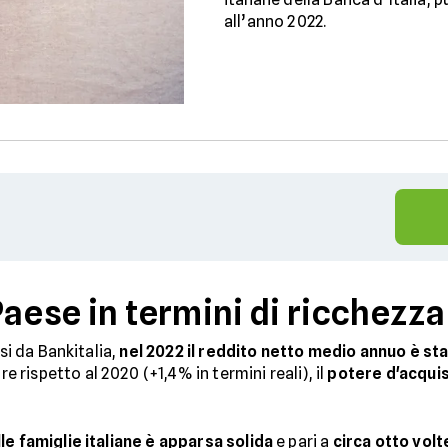
all’anno 2022.
Paese in termini di ricchezza
usi da Bankitalia,
nel 2022 il reddito netto medio annuo è st
rispetto al 2020 (+1,4% in termini reali), il
potere d'acqui
le famiglie italiane è apparsa solida
e pari a
circa otto volt