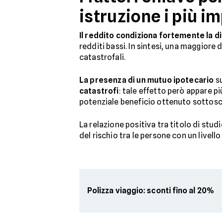
istruzione i più i
Il reddito condiziona fortemente la d
redditi bassi. In sintesi, una maggiore 
catastrofali.
La presenza di un mutuo ipotecario
su
catastrofi
: tale effetto però appare p
potenziale beneficio ottenuto sottoscr
La relazione positiva tra titolo di stu
del rischio tra le persone con un livello
Polizza viaggio: sconti fino al 20%