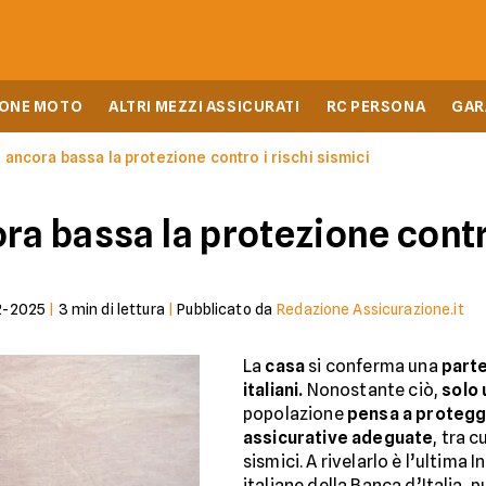
IONE MOTO
ALTRI MEZZI ASSICURATI
RC PERSONA
GAR
 ancora bassa la protezione contro i rischi sismici
ra bassa la protezione contro
2-2025
|
3
min di lettura
|
Pubblicato da
Redazione Assicurazione.it
La
casa
si conferma una
parte
italiani.
Nonostante ciò,
solo 
popolazione
pensa a protegg
assicurative adeguate
, tra c
sismici. A rivelarlo è l’ultima I
italiane della Banca d’Italia, 