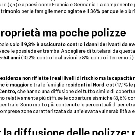
euro (7,5) e a paesi come Francia e Germania. La componente p
trimonio per le famiglie meno agiate e il 36% per quelle più r
 proprietà ma poche polizze
ipale
solo il 9,3% è assicurato contro i danni derivanti da ev
invece le possiede entrambe. A scegliere di tutelarsi da quest
5-54 anni
(10,2% contro le alluvioni e 8% contro i terremoti) 
sidenza non riflette i reali livelli di rischio ma la capacità
one è maggiore
tra le famiglie
residenti al Nord-est
(17,1% le
Centro,
che hanno una diffusione del tutto simile di copertu
no relativamente più diffuse le coperture sismiche (8,6% c
a centrale. Sono molto più contenute le percentuali di penetr
comprese zone caratterizzata da un’elevata vulnerabilità a en
r la diffusione delle polizze: