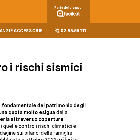
Parte del gruppo:
ANZIE ACCESSORIE
02.55.55.111
 i rischi sismici
 fondamentale del patrimonio degli
una quota molto esigua
della
erla attraverso coperture
ui quelle contro i rischi climatici e
ndagine sui bilanci delle famiglie
pubblicata a ottobre 2024 e riferita