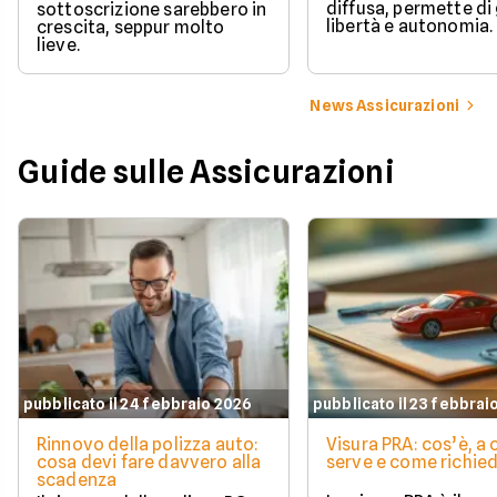
diffusa, permette di
sottoscrizione sarebbero in
libertà e autonomia.
crescita, seppur molto
lieve.
News Assicurazioni
Guide sulle Assicurazioni
pubblicato il 24 febbraio 2026
pubblicato il 23 febbrai
Rinnovo della polizza auto:
Visura PRA: cos’è, a
cosa devi fare davvero alla
serve e come richied
scadenza