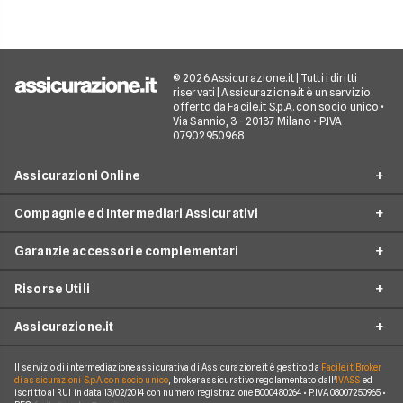
© 2026 Assicurazione.it | Tutti i diritti
riservati | Assicurazione.it è un servizio
offerto da Facile.it S.p.A. con socio unico •
Via Sannio, 3 - 20137 Milano • P.IVA
07902950968
Assicurazioni Online
Compagnie ed Intermediari Assicurativi
RC Auto
Garanzie accessorie complementari
RC Moto
Verti
Assicurazione Ciclomotore
Risorse Utili
Allianz Direct
Furto e incendio
Assicurazioni Autocarro
Prima.it
Assicurazione.it
Infortuni conducente
Garanzie accessorie
Assicurazioni Viaggi
ConTe
Assistenza stradale
Guide
Assicurazione Casa
Il servizio di intermediazione assicurativa di Assicurazione.it è gestito da
Facile.it Broker
Chi Siamo
Linear
di assicurazioni S.p.A. con socio unico
, broker assicurativo regolamentato dall'
IVASS
ed
Tutela legale
iscritto al RUI in data 13/02/2014 con numero registrazione B000480264 • P.IVA 08007250965 •
Glossario
Polizza Vita