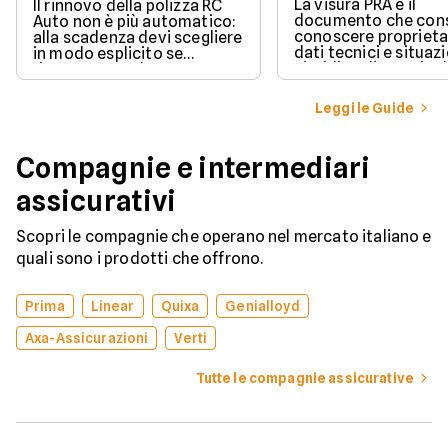
La visura PRA è il
Il rinnovo della polizza RC
documento che cons
Auto non è più automatico:
conoscere proprieta
alla scadenza devi scegliere
dati tecnici e situaz
in modo esplicito se
giuridica di un veico
rinnovare con la stessa
iscritto al Pubblico 
compagnia o stipulare un
Automobilistico.
nuovo contratto.
Leggi le Guide
Compagnie e intermediari
assicurativi
Scopri le compagnie che operano nel mercato italiano e
quali sono i prodotti che offrono.
Prima
Linear
Quixa
Genialloyd
Axa-Assicurazioni
Verti
Tutte le compagnie assicurative