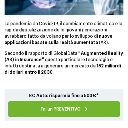
La pandemia da Covid-19, il cambiamento climatico e la
rapida digitalizzazione delle giovani generazioni
avrebbero fatto da volano per lo sviluppo di
nuove
applicazioni basate sulla realtà aumentata
(AR).
Secondo il rapporto di GlobalData “
Augmented Reality
(AR) in Insurance
” questa particolare tecnologia è
infatti destinata a generare un mercato da
152 miliardi
di dollari entro il 2030
.
RC Auto: risparmia fino a 500€*
Fai un PREVENTIVO