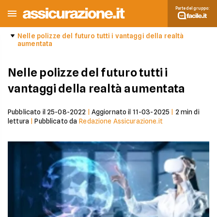
Parte del gruppo:
Nelle polizze del futuro tutti i vantaggi della realtà
aumentata
Nelle polizze del futuro tutti i
vantaggi della realtà aumentata
Pubblicato il
25-08-2022
|
Aggiornato il
11-03-2025
|
2
min di
lettura
|
Pubblicato da
Redazione Assicurazione.it