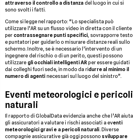
attraverso il controllo a distanza
del luogo in cui si
sono svolti i fatti.
Come si legge nel rapporto: “Lo specialista può
utilizzare l’AR su un flusso video in diretta con il cliente
per
contrassegnare punti specifici
, sovrapporre testo
e puntatori per guidarlo o misurare distanze reali sullo
schermo. Inoltre, se è necessario l’intervento di un
ingegnere del rischio o di un perito, questi possono
utilizzare
gli occhiali intelligenti AR
per essere guidati
dai colleghi fuori sede, in modo da ri
durre al minimo il
numero di agenti
necessari sul luogo del sinistro”.
Eventi meteorologici e pericoli
naturali
Il rapporto di GlobalData evidenzia anche che l’AR aiuta
gli assicuratori a valutare i rischi associati a ev
enti
meteorologici gravi e a pericoli naturali
. Diverse
compagnie assicurative già oggi possono
sviluppare