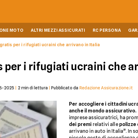
IONE MOTO
ALTRI MEZZI ASSICURATI
RC PERSONA
GAR
ratis per i rifugiati ucraini che arrivano in Italia
 per i rifugiati ucraini che ar
03-2025
|
2
min di lettura
|
Pubblicato da
Redazione Assicurazione.it
Per accogliere i cittadini ucra
anche il mondo assicurativo.
imprese assicuratrici, ha prom
dei premi
relativi alle
polizze
arrivano in auto in Italia”. In 
piccolo gesto di accoglienza 