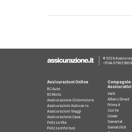
© 2026 Assicurazion
• P.IVA 07902950
Assicurazioni Online
Compagnie e
Assicurativi
RC Auto
Verti
RC Moto
Allianz Direct
Assicurazione Ciclomotore
Prima.it
Assicurazioni Autocarro
ConTe
Assicurazioni Viaggi
Linear
Assicurazione Casa
Genertel
Polizza Vita
Genialclick
Polizza Infortuni