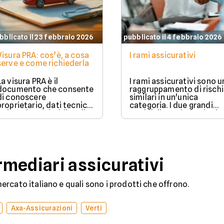
bblicato il 23 febbraio 2026
pubblicato il 4 febbraio 2026
Visura PRA: cos’è, a cosa
I rami assicurativi
serve e come richiederla
La visura PRA è il
I rami assicurativi sono u
documento che consente
raggruppamento di rischi
di conoscere
similari in un'unica
proprietario, dati tecnici
categoria. I due grandi
e situazione giuridica di
rami delle assicurazioni
un veicolo iscritto al
sono il ramo danni e il
Pubblico Registro
ramo vita.
Automobilistico.
mediari assicurativi
rcato italiano e quali sono i prodotti che offrono.
Axa-Assicurazioni
Verti