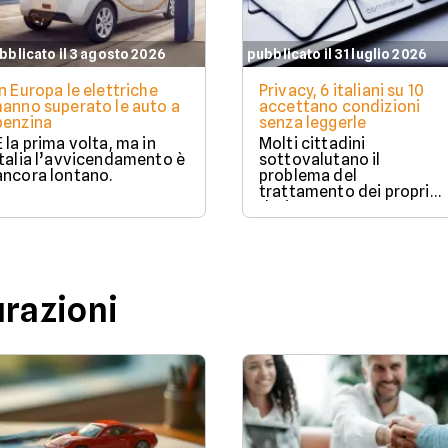
bblicato il 3 agosto 2026
pubblicato il 31 luglio 2026
In Europa le elettriche
Privacy, 6 italiani su 10
hanno superato le auto a
accettano condizioni
benzina
senza leggerle
È la prima volta, ma in
Molti cittadini
Italia l’avvicendamento è
sottovalutano il
ancora lontano.
problema del
trattamento dei propri
dati.
urazioni