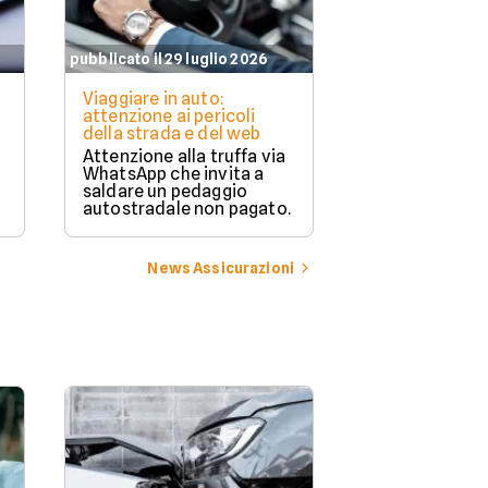
pubblicato il 29 luglio 2026
pubblicato il 27 l
Viaggiare in auto:
La vita da ca
attenzione ai pericoli
conquista gli i
della strada e del web
La "van life" 
Attenzione alla truffa via
amata per la li
WhatsApp che invita a
capacità di c
saldare un pedaggio
vacanza e lav
autostradale non pagato.
News Assicurazioni