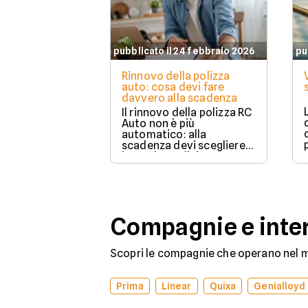
pubblicato il 24 febbraio 2026
pu
Rinnovo della polizza
auto: cosa devi fare
davvero alla scadenza
Il rinnovo della polizza RC
Auto non è più
automatico: alla
scadenza devi scegliere
in modo esplicito se
rinnovare con la stessa
compagnia o stipulare un
nuovo contratto.
Compagnie e inter
Scopri le compagnie che operano nel me
Prima
Linear
Quixa
Genialloyd