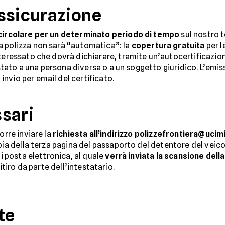
ssicurazione
circolare per un determinato periodo di tempo
sul nostro t
a polizza non sarà “automatica”: la
copertura gratuita
per l
eressato che dovrà dichiarare, tramite un’autocertificazion
testato a una persona diversa o a un soggetto giuridico. L’emiss
nvio per email del certificato.
sari
orre inviare la
richiesta all’indirizzo polizzefrontiera@ucimi
opia della terza pagina del passaporto del detentore del veic
di posta elettronica, al quale
verrà inviata la scansione della
ritiro da parte dell’intestatario.
te