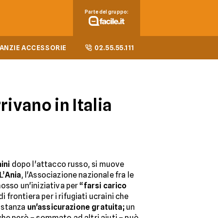
Parte del gruppo:
ANZIE ACCESSORIE
02.55.55.111
rivano in Italia
ini
dopo l'attacco russo, si muove
L’
Ania
, l'Associazione nazionale fra le
osso un'iniziativa per “
farsi carico
di frontiera per i rifugiati ucraini che
sostanza
un'assicurazione gratuita;
un
che però – sommato ad altri aiuti – può