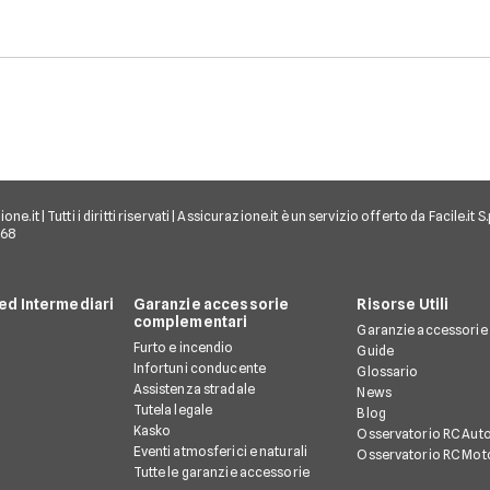
e.it | Tutti i diritti riservati | Assicurazione.it è un servizio offerto da Facile.it
968
d Intermediari
Garanzie accessorie
Risorse Utili
complementari
Garanzie accessorie
Furto e incendio
Guide
Infortuni conducente
Glossario
Assistenza stradale
News
Tutela legale
Blog
Kasko
Osservatorio RC Aut
Eventi atmosferici e naturali
Osservatorio RC Mot
Tutte le garanzie accessorie