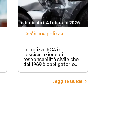
pubblicato il 4 febbraio 2026
Cos'è una polizza
n
La polizza RCA è
l'assicurazione di
responsabilità civile che
dal 1969 è obbligatorio
stipulare per possedere e
guidare in Italia un
veicolo a motore.
Leggi le Guide