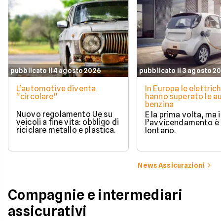
pubblicato il 4 agosto 2026
pubblicato il 3 agosto 2
L'automotive diventa
In Europa le elettric
"circolare"
hanno superato le a
benzina
Nuovo regolamento Ue su
È la prima volta, ma i
veicoli a fine vita: obbligo di
l’avvicendamento è
riciclare metallo e plastica.
lontano.
News Assicurazioni
Compagnie e intermediari
assicurativi