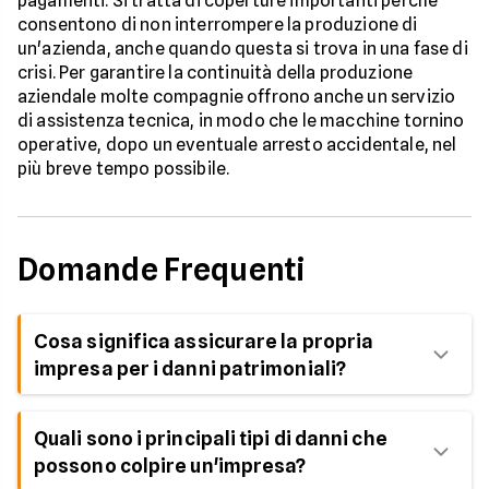
pagamenti. Si tratta di coperture importanti perché
consentono di non interrompere la produzione di
un'azienda, anche quando questa si trova in una fase di
crisi. Per garantire la continuità della produzione
aziendale molte compagnie offrono anche un servizio
di assistenza tecnica, in modo che le macchine tornino
operative, dopo un eventuale arresto accidentale, nel
più breve tempo possibile.
Domande Frequenti
Cosa significa assicurare la propria
impresa per i danni patrimoniali?
Significa tutelare la propria catena produttiva da
Quali sono i principali tipi di danni che
sinistri che potrebbero danneggiarla o
possono colpire un'impresa?
interromperla, garantendo sia le persone che