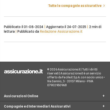
Tutte le compagnie assicurative
Pubblicato il
01-08-2024
|
Aggiornato il
24-07-2025
|
2
min di
lettura
|
Pubblicato da
Redazione Assicurazione.it
© 2026 Assicurazione.it | Tutti i diritti
riservati | Assicurazione.it è un servizio
offerto da Facile.it S.p.A. con socio unico •
Via Sannio, 3 - 20137 Milano • P.IVA
07902950968
Assicurazioni Online
Compagnie ed Intermediari Assicurativi
RC Auto