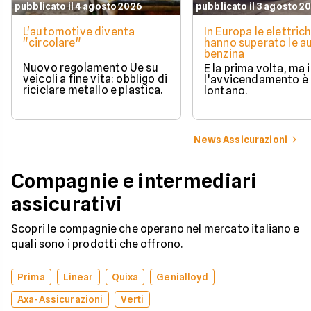
pubblicato il 4 agosto 2026
pubblicato il 3 agosto 2
L'automotive diventa
In Europa le elettric
"circolare"
hanno superato le a
benzina
Nuovo regolamento Ue su
È la prima volta, ma i
veicoli a fine vita: obbligo di
l’avvicendamento è
riciclare metallo e plastica.
lontano.
News Assicurazioni
Compagnie e intermediari
assicurativi
Scopri le compagnie che operano nel mercato italiano e
quali sono i prodotti che offrono.
Prima
Linear
Quixa
Genialloyd
Axa-Assicurazioni
Verti