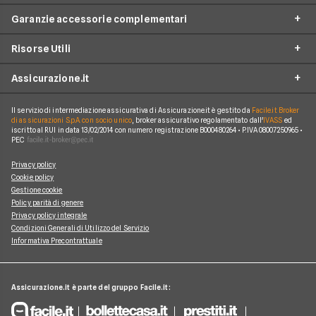
Garanzie accessorie complementari
RC Moto
Verti
Assicurazione Ciclomotore
Risorse Utili
Allianz Direct
Furto e incendio
Assicurazioni Autocarro
Prima.it
Assicurazione.it
Infortuni conducente
Garanzie accessorie
Assicurazioni Viaggi
ConTe
Assistenza stradale
Guide
Assicurazione Casa
Il servizio di intermediazione assicurativa di Assicurazione.it è gestito da
Facile.it Broker
Chi Siamo
Linear
di assicurazioni S.p.A. con socio unico
, broker assicurativo regolamentato dall'
IVASS
ed
Tutela legale
iscritto al RUI in data 13/02/2014 con numero registrazione B000480264 • P.IVA 08007250965 •
Glossario
Polizza Vita
Come funziona Assicurazione.it
Genertel
PEC
Kasko
News
Polizza Infortuni
Reclami
Genialclick
Privacy policy
Eventi atmosferici e naturali
Blog
Polizza Animali Domestici
Cookie policy
Lavora con Noi
Quixa
Gestione cookie
Tutte le garanzie accessorie
Osservatorio RC Auto
Assicurazione Mutuo
Policy parità di genere
Mappa del Sito
Tutte le compagnie e gli intermediari
Privacy policy integrale
Osservatorio RC Moto
Condizioni Generali di Utilizzo del Servizio
Informativa Precontrattuale
Assicurazione.it è parte del gruppo Facile.it: