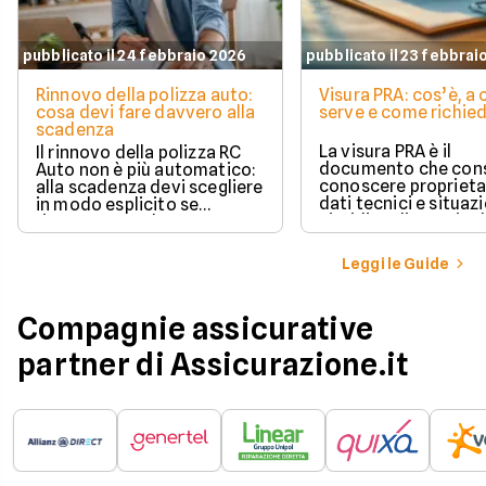
pubblicato il 24 febbraio 2026
pubblicato il 23 febbrai
Rinnovo della polizza auto:
Visura PRA: cos’è, a
cosa devi fare davvero alla
serve e come richied
scadenza
La visura PRA è il
Il rinnovo della polizza RC
documento che cons
Auto non è più automatico:
conoscere proprieta
alla scadenza devi scegliere
dati tecnici e situaz
in modo esplicito se
giuridica di un veico
rinnovare con la stessa
iscritto al Pubblico 
compagnia o stipulare un
Automobilistico.
nuovo contratto.
Leggi le Guide
Compagnie assicurative
partner di Assicurazione.it