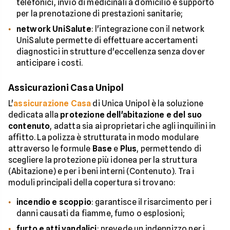
telefonici, invio di medicinali a domicilio e supporto
per la prenotazione di prestazioni sanitarie;
network UniSalute
: l'integrazione con il network
UniSalute permette di effettuare accertamenti
diagnostici in strutture d'eccellenza senza dover
anticipare i costi.
Assicurazioni Casa Unipol
L'
assicurazione Casa
di Unica Unipol è la soluzione
dedicata alla
protezione dell'abitazione e del suo
contenuto
, adatta sia ai proprietari che agli inquilini in
affitto. La polizza è strutturata in modo modulare
attraverso le formule
Base
e
Plus
, permettendo di
scegliere la protezione più idonea per la struttura
(Abitazione) e per i beni interni (Contenuto). Tra i
moduli principali della copertura si trovano:
incendio e scoppio
: garantisce il risarcimento per i
danni causati da fiamme, fumo o esplosioni;
furto e atti vandalici
: prevede un indennizzo per i