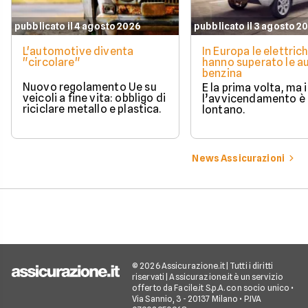
pubblicato il 4 agosto 2026
pubblicato il 3 agosto 2
L'automotive diventa
In Europa le elettric
"circolare"
hanno superato le a
benzina
Nuovo regolamento Ue su
È la prima volta, ma i
veicoli a fine vita: obbligo di
l’avvicendamento è
riciclare metallo e plastica.
lontano.
News Assicurazioni
© 2026 Assicurazione.it | Tutti i diritti
riservati | Assicurazione.it è un servizio
offerto da Facile.it S.p.A. con socio unico •
Via Sannio, 3 - 20137 Milano • P.IVA