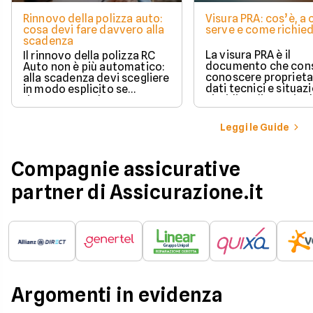
Rinnovo della polizza auto:
Visura PRA: cos’è, a
cosa devi fare davvero alla
serve e come richied
scadenza
La visura PRA è il
Il rinnovo della polizza RC
documento che cons
Auto non è più automatico:
conoscere proprieta
alla scadenza devi scegliere
dati tecnici e situaz
in modo esplicito se
giuridica di un veico
rinnovare con la stessa
iscritto al Pubblico 
compagnia o stipulare un
Automobilistico.
nuovo contratto.
Leggi le Guide
Compagnie assicurative
partner di Assicurazione.it
Argomenti in evidenza