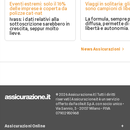
Eventi estremi: solo il 16%
Viaggi in solitaria: gli
delle imprese è coperta da
sono campioni di lib
polizze cat-nat
La formula, sempre p
Ivass: i dati relativi alla
diffusa, permette di
sottoscrizione sarebbero in
libertà e autonomia.
crescita, seppur molto
lieve.
News Assicurazioni
© 2026 Assicurazione.it | Tutti i diritti
riservati | Assicurazione.it è un servizio
offerto da Facile.it S.p.A. con socio unico •
Via Sannio, 3 - 20137 Milano • P.IVA
07902950968
Assicurazioni Online