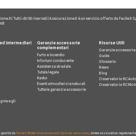
e.it | Tutti i diritti riservati | Assicurazione.it è un servizio offerto da Facile.it
968
d Intermediari
Garanzie accessorie
Risorse Utili
complementari
Garanzie accessorie
Furto e incendio
Guide
Infortuni conducente
Glossario
Assistenza stradale
News
Tutela legale
Blog
Kasko
Osservatorio RC Aut
Eventi atmosferici e naturali
Osservatorio RC Mot
Tutte le garanzie accessorie
gnie e gli
è gestito da
Facile.it Broker di assicurazioni S.p.A. con socio unico
, broker assicurativo regolamentat