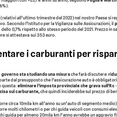
i maggiori con +25,1% anno su anno, seguono
Puglia e Marc
,6%).
(relativi all’ultimo trimestre del 2022) nel nostro Paese si r
o. Secondo l’Istituto per la Vigilanza sulle Assicurazioni, il
p
zo dello 0,7% rispetto allo stesso periodo del 2021. Prezzo in s
re si attestava sui 353 euro.
ntare i carburanti per rispa
l
governo sta studiando una misura
che farà discutere:
ridu
parte dal presupposto che l’assicurazione auto è obbligator
’è questa:
eliminare l’imposta provinciale che grava sull’Rc
-
cisa sul carburante,
che quindi inciderebbe sul prezzo di ben
orre circa 10mila km all’anno su un’auto di segmento medio)
corre molti chilometri o per chi guida veicoli con consumi ele
chi guida per almeno 20mila km l’anno avrebbe un aggravio fin