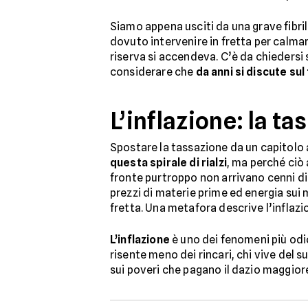
Siamo appena usciti da una grave fibrill
dovuto intervenire in fretta per calmar
riserva si accendeva. C’è da chiedersi 
considerare che
da anni si discute sul
L’inflazione: la ta
Spostare la tassazione da un capitolo 
questa spirale di rialzi
, ma perché ciò 
fronte purtroppo non arrivano cenni di
prezzi di materie prime ed energia sui 
fretta. Una metafora descrive l’inflazion
L’inflazione
è uno dei fenomeni più od
risente meno dei rincari, chi vive del s
sui poveri che pagano il dazio maggior