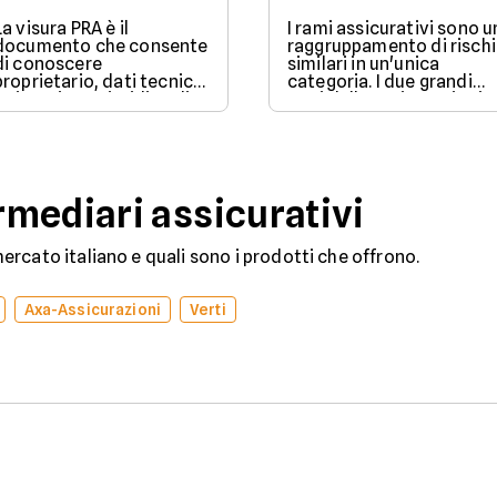
La visura PRA è il
I rami assicurativi sono u
documento che consente
raggruppamento di rischi
di conoscere
similari in un'unica
proprietario, dati tecnici
categoria. I due grandi
e situazione giuridica di
rami delle assicurazioni
un veicolo iscritto al
sono il ramo danni e il
Pubblico Registro
ramo vita.
Automobilistico.
mediari assicurativi
rcato italiano e quali sono i prodotti che offrono.
Axa-Assicurazioni
Verti