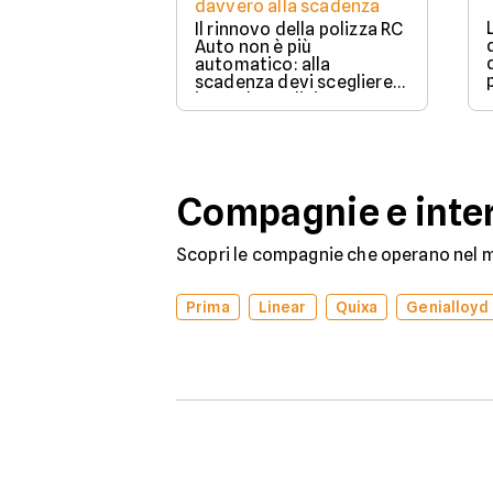
davvero alla scadenza
Il rinnovo della polizza RC
Auto non è più
automatico: alla
scadenza devi scegliere
in modo esplicito se
rinnovare con la stessa
compagnia o stipulare un
nuovo contratto.
Compagnie e inter
Scopri le compagnie che operano nel me
Prima
Linear
Quixa
Genialloyd