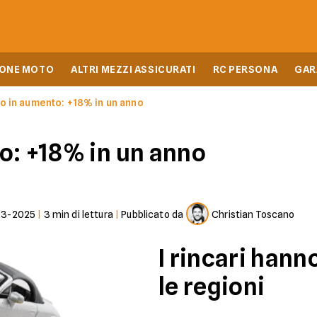
IONE MOTO
ALTRI MEZZI ASSICURATI
RC PERSONA
GAR
to in aumento: +18% in un anno
o: +18% in un anno
03-2025
|
3
min di lettura
|
Pubblicato da
Christian Toscano
I rincari hann
le regioni