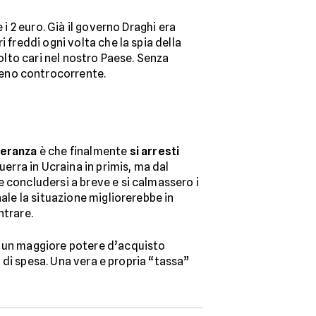
i 2 euro. Già il governo Draghi era
 freddi ogni volta che la spia della
molto cari nel nostro Paese. Senza
eno controcorrente.
peranza
è che finalmente
si arresti
uerra in Ucraina in primis, ma dal
 concludersi a breve e si calmassero i
ale la situazione migliorerebbe in
ntrare.
 un maggiore potere d’acquisto
à di spesa. Una vera e propria “tassa”