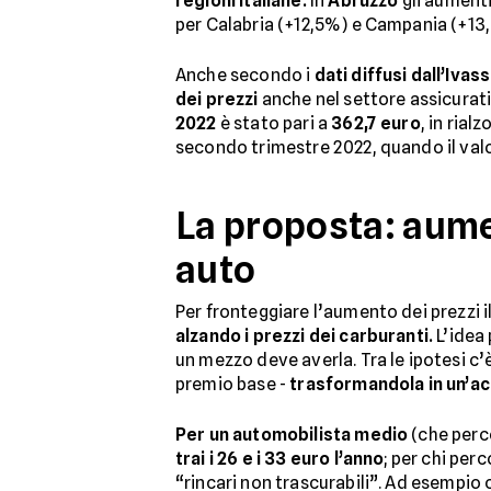
regioni italiane.
In
Abruzzo
gli aument
per Calabria (+12,5%) e Campania (+13
Anche secondo i
dati diffusi dall’Ivass
dei prezzi
anche nel settore assicurativ
2022
è stato pari a
362,7 euro
, in rial
secondo trimestre 2022, quando il valo
La proposta: aume
auto
Per fronteggiare l’aumento dei prezzi i
alzando i prezzi dei carburanti.
L’idea 
un mezzo deve averla. Tra le ipotesi c
premio base -
trasformandola in un’ac
Per un automobilista medio
(che perc
trai i 26 e i 33 euro l’anno
; per chi per
“rincari non trascurabili”. Ad esempio 