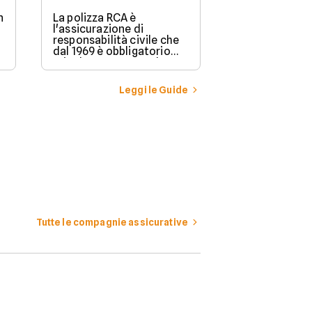
n
La polizza RCA è
l'assicurazione di
responsabilità civile che
dal 1969 è obbligatorio
stipulare per possedere e
guidare in Italia un
veicolo a motore.
Leggi le Guide
Tutte le compagnie assicurative