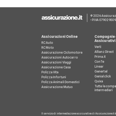
© 2026 Assicurazion
• P.IVA 07902950
Assicurazioni Online
Compagnie e
Assicurativi
RC Auto
Verti
RC Moto
Allianz Direct
Assicurazione Ciclomotore
Prima.it
Assicurazioni Autocarro
ConTe
Assicurazioni Viaggi
Linear
Assicurazione Casa
Genertel
Polizza Vita
Genialclick
Polizza Infortuni
Quixa
Polizza Animali Domestici
Tutte le compa
Assicurazione Mutuo
intermediari
Il servizio di intermediazione assicurativa di Assicurazione.it 