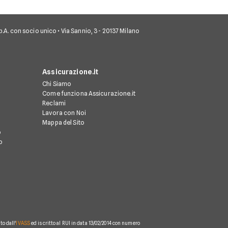
 S.p.A. con socio unico • Via Sannio, 3 - 20137 Milano
Assicurazione.it
Chi Siamo
Come funziona Assicurazione.it
Reclami
Lavora con Noi
Mappa del Sito
o
o
o dall'
IVASS
ed iscritto al RUI in data 13/02/2014 con numero