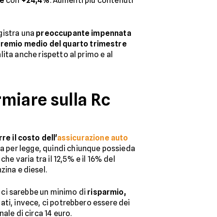
he
con
+24,4%
. Aumenti più contenuti
egistra una
preoccupante impennata
remio medio del quarto trimestre
alita anche rispetto al primo e al
rmiare sulla Rc
rre il costo dell'
assicurazione auto
ia per legge, quindi chiunque possieda
 che varia tra il 12,5% e il 16% del
zina e diesel.
 ci sarebbe un minimo di
risparmio,
vati, invece, ci potrebbero essere dei
ale di circa 14 euro.