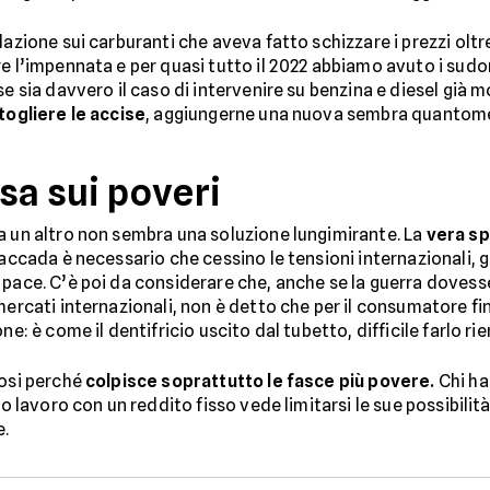
azione sui carburanti che aveva fatto schizzare i prezzi oltre 
e l’impennata e per quasi tutto il 2022 abbiamo avuto i sudori
se sia davvero il caso di intervenire su benzina e diesel già 
 togliere le accise
, aggiungerne una nuova sembra quantom
ssa sui poveri
a un altro non sembra una soluzione lungimirante. La
vera s
accada è necessario che cessino le tensioni internazionali, g
 pace. C’è poi da considerare che, anche se la guerra dovesse
mercati internazionali, non è detto che per il consumatore fin
e: è come il dentifricio uscito dal tubetto, difficile farlo rie
iosi perché
colpisce soprattutto le fasce più povere.
Chi ha
uo lavoro con un reddito fisso vede limitarsi le sue possibilit
e.