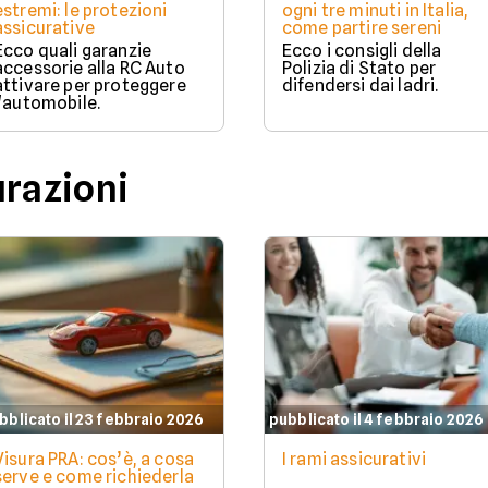
estremi: le protezioni
ogni tre minuti in Italia,
assicurative
come partire sereni
Ecco quali garanzie
Ecco i consigli della
accessorie alla RC Auto
Polizia di Stato per
attivare per proteggere
difendersi dai ladri.
l'automobile.
urazioni
bblicato il 23 febbraio 2026
pubblicato il 4 febbraio 2026
Visura PRA: cos’è, a cosa
I rami assicurativi
serve e come richiederla