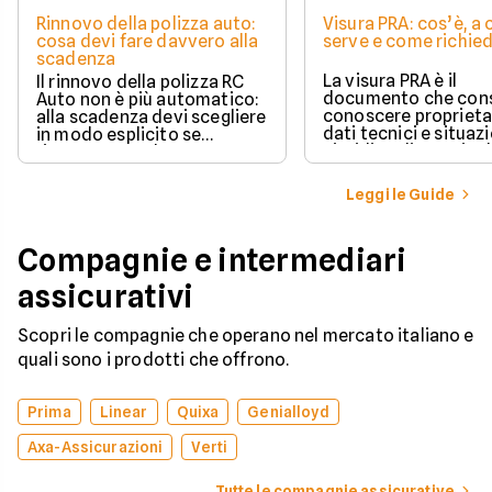
Rinnovo della polizza auto:
Visura PRA: cos’è, a
cosa devi fare davvero alla
serve e come richied
scadenza
La visura PRA è il
Il rinnovo della polizza RC
documento che cons
Auto non è più automatico:
conoscere proprieta
alla scadenza devi scegliere
dati tecnici e situaz
in modo esplicito se
giuridica di un veico
rinnovare con la stessa
iscritto al Pubblico 
compagnia o stipulare un
Automobilistico.
nuovo contratto.
Leggi le Guide
Compagnie e intermediari
assicurativi
Scopri le compagnie che operano nel mercato italiano e
quali sono i prodotti che offrono.
Prima
Linear
Quixa
Genialloyd
Axa-Assicurazioni
Verti
Tutte le compagnie assicurative