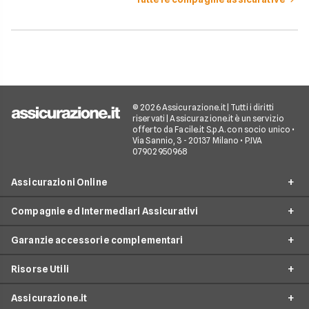
© 2026 Assicurazione.it | Tutti i diritti
riservati | Assicurazione.it è un servizio
offerto da Facile.it S.p.A. con socio unico •
Via Sannio, 3 - 20137 Milano • P.IVA
07902950968
Assicurazioni Online
Compagnie ed Intermediari Assicurativi
RC Auto
Garanzie accessorie complementari
RC Moto
Verti
Assicurazione Ciclomotore
Risorse Utili
Allianz Direct
Furto e incendio
Assicurazioni Autocarro
Prima.it
Assicurazione.it
Infortuni conducente
Garanzie accessorie
Assicurazioni Viaggi