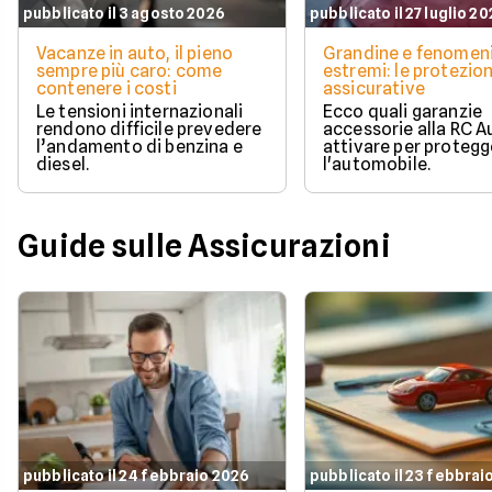
pubblicato il 3 agosto 2026
pubblicato il 27 luglio 2
Vacanze in auto, il pieno
Grandine e fenomen
sempre più caro: come
estremi: le protezion
contenere i costi
assicurative
Le tensioni internazionali
Ecco quali garanzie
rendono difficile prevedere
accessorie alla RC A
l’andamento di benzina e
attivare per protegg
diesel.
l'automobile.
Guide sulle Assicurazioni
pubblicato il 24 febbraio 2026
pubblicato il 23 febbrai