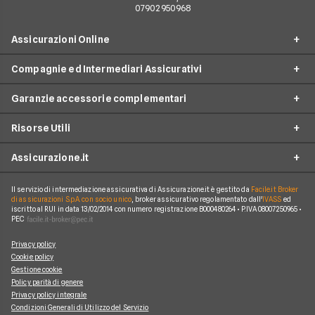
07902950968
Assicurazioni Online
Compagnie ed Intermediari Assicurativi
RC Auto
Garanzie accessorie complementari
RC Moto
Verti
Assicurazione Ciclomotore
Risorse Utili
Allianz Direct
Furto e incendio
Assicurazioni Autocarro
Prima.it
Assicurazione.it
Infortuni conducente
Garanzie accessorie
Assicurazioni Viaggi
ConTe
Assistenza stradale
Guide
Assicurazione Casa
Il servizio di intermediazione assicurativa di Assicurazione.it è gestito da
Facile.it Broker
Chi Siamo
Linear
di assicurazioni S.p.A. con socio unico
, broker assicurativo regolamentato dall'
IVASS
ed
Tutela legale
iscritto al RUI in data 13/02/2014 con numero registrazione B000480264 • P.IVA 08007250965 •
Glossario
Polizza Vita
Come funziona Assicurazione.it
Genertel
PEC
Kasko
News
Polizza Infortuni
Reclami
Genialclick
Privacy policy
Eventi atmosferici e naturali
Blog
Polizza Animali Domestici
Cookie policy
Lavora con Noi
Quixa
Gestione cookie
Tutte le garanzie accessorie
Osservatorio RC Auto
Assicurazione Mutuo
Policy parità di genere
Mappa del Sito
Tutte le compagnie e gli intermediari
Privacy policy integrale
Osservatorio RC Moto
Condizioni Generali di Utilizzo del Servizio