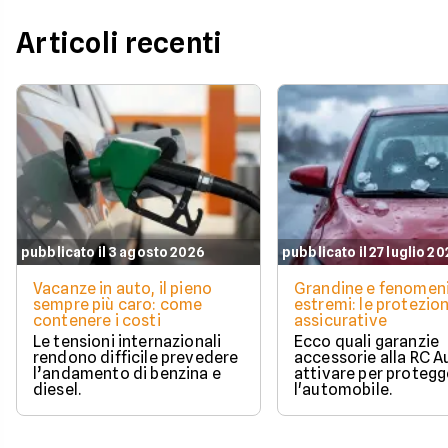
Articoli recenti
pubblicato il 3 agosto 2026
pubblicato il 27 luglio 2
Vacanze in auto, il pieno
Grandine e fenomen
sempre più caro: come
estremi: le protezion
contenere i costi
assicurative
Le tensioni internazionali
Ecco quali garanzie
rendono difficile prevedere
accessorie alla RC A
l’andamento di benzina e
attivare per protegg
diesel.
l'automobile.