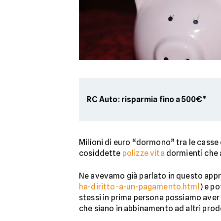
RC Auto: risparmia fino a 500€*
Milioni di euro “dormono” tra le casse
cosiddette
polizze vita
dormienti che a
Ne avevamo già parlato in questo app
ha-diritto-a-un-pagamento.html
) e p
stessi in prima persona possiamo aver
che siano in abbinamento ad altri prodo