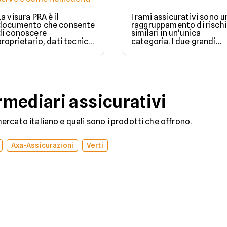
La visura PRA è il
I rami assicurativi sono u
documento che consente
raggruppamento di rischi
di conoscere
similari in un'unica
proprietario, dati tecnici
categoria. I due grandi
e situazione giuridica di
rami delle assicurazioni
un veicolo iscritto al
sono il ramo danni e il
Pubblico Registro
ramo vita.
Automobilistico.
mediari assicurativi
rcato italiano e quali sono i prodotti che offrono.
Axa-Assicurazioni
Verti