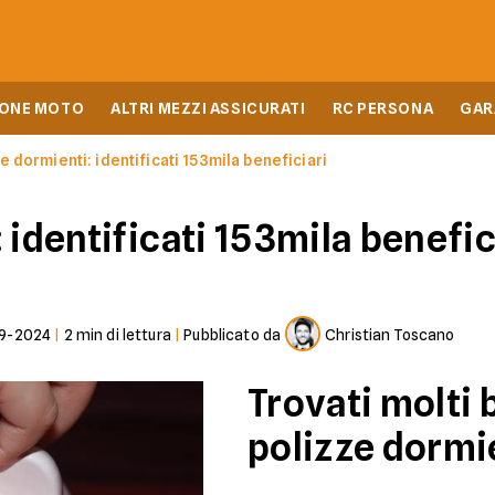
IONE MOTO
ALTRI MEZZI ASSICURATI
RC PERSONA
GAR
e dormienti: identificati 153mila beneficiari
 identificati 153mila benefic
9-2024
|
2
min di lettura
|
Pubblicato da
Christian Toscano
Trovati molti 
polizze dormi