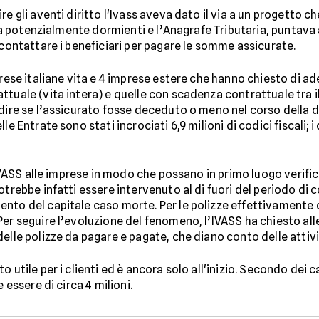
e gli aventi diritto l'Ivass aveva dato il via a un progetto ch
ita potenzialmente dormienti e l’Anagrafe Tributaria, puntava a
 contattare i beneficiari per pagare le somme assicurate.
rese italiane vita e 4 imprese estere che hanno chiesto di ader
tuale (vita intera) e quelle con scadenza contrattuale tra il 
dire se l’assicurato fosse deceduto o meno nel corso della d
e Entrate sono stati incrociati 6,9 milioni di codici fiscali; i
a IVASS alle imprese in modo che possano in primo luogo verifi
otrebbe infatti essere intervenuto al di fuori del periodo di 
ento del capitale caso morte. Per le polizze effettivamente
er seguire l’evoluzione del fenomeno, l’IVASS ha chiesto alle 
elle polizze da pagare e pagate, che diano conto delle attivi
 utile per i clienti ed è ancora solo all'inizio. Secondo dei 
 essere di circa 4 milioni.