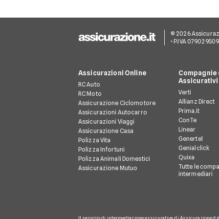
© 2026 Assicurazion
• P.IVA 07902950
Assicurazioni Online
Compagnie e
Assicurativi
RC Auto
Verti
RC Moto
Allianz Direct
Assicurazione Ciclomotore
Prima.it
Assicurazioni Autocarro
ConTe
Assicurazioni Viaggi
Linear
Assicurazione Casa
Genertel
Polizza Vita
Genialclick
Polizza Infortuni
Quixa
Polizza Animali Domestici
Tutte le compa
Assicurazione Mutuo
intermediari
Il servizio di intermediazione assicurativa di Assicurazione.it 