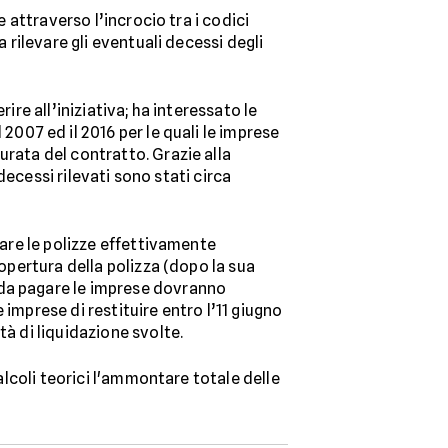
e attraverso l’incrocio tra i codici
 rilevare gli eventuali decessi degli
ire all’iniziativa; ha interessato le
2007 ed il 2016 per le quali le imprese
urata del contratto. Grazie alla
 decessi rilevati sono stati circa
care le polizze effettivamente
copertura della polizza (dopo la sua
 da pagare le imprese dovranno
imprese di restituire entro l’11 giugno
tà di liquidazione svolte.
calcoli teorici l'ammontare totale delle