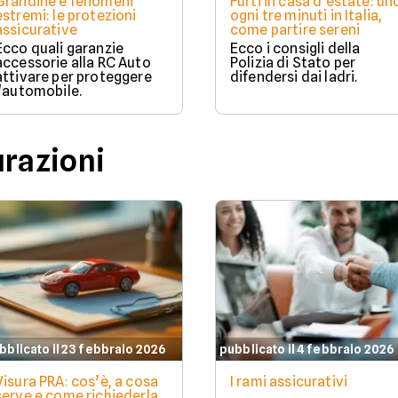
Grandine e fenomeni
Furti in casa d'estate: un
estremi: le protezioni
ogni tre minuti in Italia,
assicurative
come partire sereni
Ecco quali garanzie
Ecco i consigli della
accessorie alla RC Auto
Polizia di Stato per
attivare per proteggere
difendersi dai ladri.
l'automobile.
urazioni
bblicato il 23 febbraio 2026
pubblicato il 4 febbraio 2026
Visura PRA: cos’è, a cosa
I rami assicurativi
serve e come richiederla