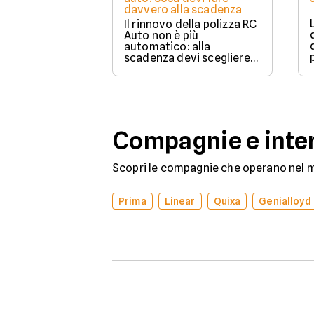
davvero alla scadenza
Il rinnovo della polizza RC
Auto non è più
automatico: alla
scadenza devi scegliere
in modo esplicito se
rinnovare con la stessa
compagnia o stipulare un
nuovo contratto.
Compagnie e inter
Scopri le compagnie che operano nel me
Prima
Linear
Quixa
Genialloyd