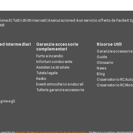
e.it | Tutti i diritti riservati | Assicurazione.it è un servizio offerto da Facile.it
968
d Intermediari
Garanzie accessorie
Risorse Utili
complementari
Garanzie accessorie
Furto e incendio
Guide
Infortuni conducente
Glossario
Assistenza stradale
News
Tutela legale
Blog
Kasko
Osservatorio RC Aut
Eventi atmosferici e naturali
Osservatorio RC Mot
Tutte le garanzie accessorie
gnie e gli
è gestito da
Facile.it Broker di assicurazioni S.p.A. con socio unico
, broker assicurativo regolamentat