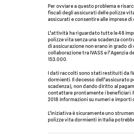
Per ovviare a questo problema e risarcir
fiscali degli assicurati delle polizze v
assicurati e consentire alle imprese di
L’attività ha riguardato tutte le 48 imp
polizze vita senza una scadenza contrat
di assicurazione non erano in grado di 
collaborazione tra IVASS e l’Agenzia dell
153.000.
I dati raccolti sono stati restituiti d
dormienti. Il decesso dell’assicurato p
scadenza), non dando diritto al pagam
contattare prontamente i beneficiari. P
2018 informazioni su numeri e importi d
L'iniziativa è sicuramente uno strumento
polizze vita dormienti in Italia potrebbe