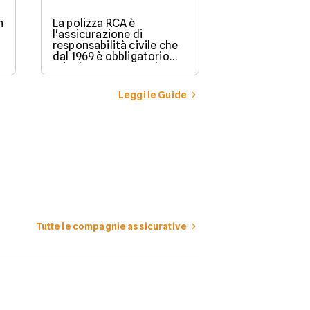
n
La polizza RCA è
l'assicurazione di
responsabilità civile che
dal 1969 è obbligatorio
stipulare per possedere e
guidare in Italia un
veicolo a motore.
Leggi le Guide
Tutte le compagnie assicurative