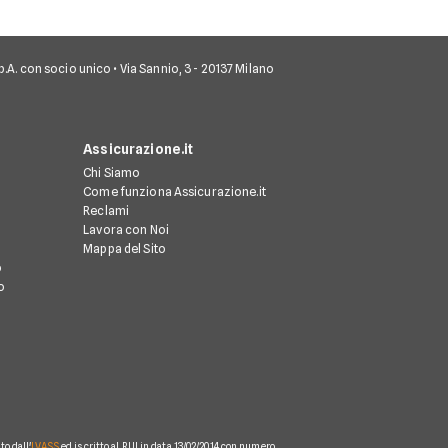
 S.p.A. con socio unico • Via Sannio, 3 - 20137 Milano
Assicurazione.it
Chi Siamo
Come funziona Assicurazione.it
Reclami
Lavora con Noi
Mappa del Sito
o
o
o dall'
IVASS
ed iscritto al RUI in data 13/02/2014 con numero