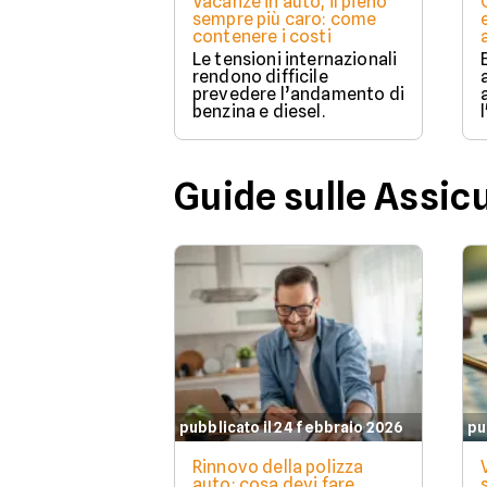
Vacanze in auto, il pieno
sempre più caro: come
contenere i costi
Le tensioni internazionali
rendono difficile
prevedere l’andamento di
benzina e diesel.
Guide sulle Assic
pubblicato il 24 febbraio 2026
pu
Rinnovo della polizza
auto: cosa devi fare