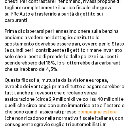
onesti. Per contrastare il fenomeno, l'Ivass propone di
tagliare completamente il carico fiscale che grava
sull’Rc Auto e trasferirlo a parità di gettito sui
carburanti.
Prima di disperarsi per l'ennesimo onere sulla benzina
andiamo a vedere nel dettaglio: anzitutto lo
spostamento dovrebbe essere pari, ovvero per lo Stato
(e quindi per il contribuente) il gettito rimane invariato
solo che al posto di prenderlo dalle polizze i cui costi
scenderebbero del 18%, lo si otterrebbe dai carburanti
che salirebbero del 4,5%.
Questa filosofia, mutuata dalla visione europea,
avrebbe dei vantaggi: prima di tutto a pagare sarebbero
tutti, anche gli evasori che circolano senza
assicurazione (circa 2,9 milioni di veicoli su 40 milioni) e
quelli che circolano con auto immatricolate all’estero e
che sono quindi assicurati presso
compagnie estere
(che non ricadono nella normativa fiscale italiana), con
conseguente sgravio sugli altri automobilisti. In