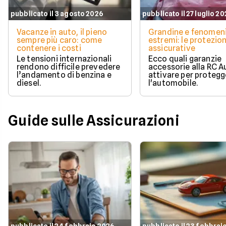
pubblicato il 3 agosto 2026
pubblicato il 27 luglio 2
Vacanze in auto, il pieno
Grandine e fenomen
sempre più caro: come
estremi: le protezion
contenere i costi
assicurative
Le tensioni internazionali
Ecco quali garanzie
rendono difficile prevedere
accessorie alla RC A
l’andamento di benzina e
attivare per protegg
diesel.
l'automobile.
Guide sulle Assicurazioni