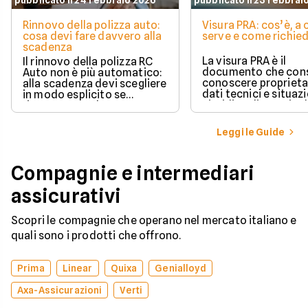
pubblicato il 24 febbraio 2026
pubblicato il 23 febbrai
Rinnovo della polizza auto:
Visura PRA: cos’è, a
cosa devi fare davvero alla
serve e come richied
scadenza
La visura PRA è il
Il rinnovo della polizza RC
documento che cons
Auto non è più automatico:
conoscere proprieta
alla scadenza devi scegliere
dati tecnici e situaz
in modo esplicito se
giuridica di un veico
rinnovare con la stessa
iscritto al Pubblico 
compagnia o stipulare un
Automobilistico.
nuovo contratto.
Leggi le Guide
Compagnie e intermediari
assicurativi
Scopri le compagnie che operano nel mercato italiano e
quali sono i prodotti che offrono.
Prima
Linear
Quixa
Genialloyd
Axa-Assicurazioni
Verti