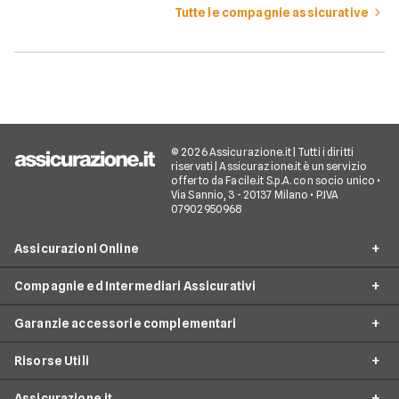
Tutte le compagnie assicurative
© 2026 Assicurazione.it | Tutti i diritti
riservati | Assicurazione.it è un servizio
offerto da Facile.it S.p.A. con socio unico •
Via Sannio, 3 - 20137 Milano • P.IVA
07902950968
Assicurazioni Online
Compagnie ed Intermediari Assicurativi
RC Auto
Garanzie accessorie complementari
RC Moto
Verti
Assicurazione Ciclomotore
Risorse Utili
Allianz Direct
Furto e incendio
Assicurazioni Autocarro
Prima.it
Assicurazione.it