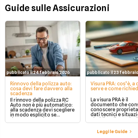
Guide sulle Assicurazioni
pubblicato il 24 febbraio 2026
pubblicato il 23 febbrai
Rinnovo della polizza auto:
Visura PRA: cos’è, a
cosa devi fare davvero alla
serve e come richied
scadenza
La visura PRA è il
Il rinnovo della polizza RC
documento che cons
Auto non è più automatico:
conoscere proprieta
alla scadenza devi scegliere
dati tecnici e situaz
in modo esplicito se
giuridica di un veico
rinnovare con la stessa
iscritto al Pubblico 
compagnia o stipulare un
Automobilistico.
nuovo contratto.
Leggi le Guide