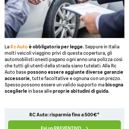
La
Rc Auto
è obbligatoria per legge.
Seppure in Italia
molti veicoli viaggino privi di questa copertura, gli
automobilisti onesti pagano ogni anno una polizza così
che tutti gli utenti della strada siano tutelati. Alla Rc
Auto base
possono essere aggiunte diverse garanzie
accessorie
, tutte facoltative e ognuna con un prezzo.
Spesso possono essere un valido supporto ma
bisogna
sceglierle
in base alle
proprie abitudini di guida.
RC Auto: risparmia fino a 500€*
Fai un PREVENTIVO