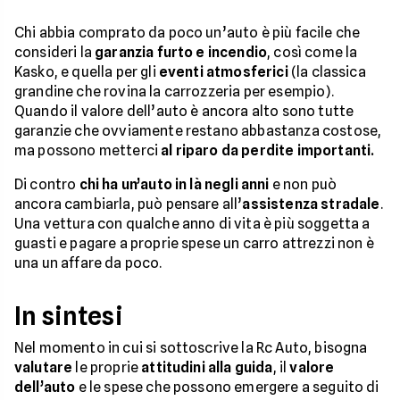
Chi abbia comprato da poco un’auto è più facile che
consideri la
garanzia furto e incendio
, così come la
Kasko, e quella per gli
eventi atmosferici
(la classica
grandine che rovina la carrozzeria per esempio).
Quando il valore dell’auto è ancora alto sono tutte
garanzie che ovviamente restano abbastanza costose,
ma possono metterci
al riparo da perdite importanti.
Di contro
chi ha un’auto in là negli anni
e non può
ancora cambiarla, può pensare all’
assistenza stradale
.
Una vettura con qualche anno di vita è più soggetta a
guasti e pagare a proprie spese un carro attrezzi non è
una un affare da poco.
In sintesi
Nel momento in cui si sottoscrive la Rc Auto, bisogna
valutare
le proprie
attitudini alla guida
, il
valore
dell’auto
e le spese che possono emergere a seguito di