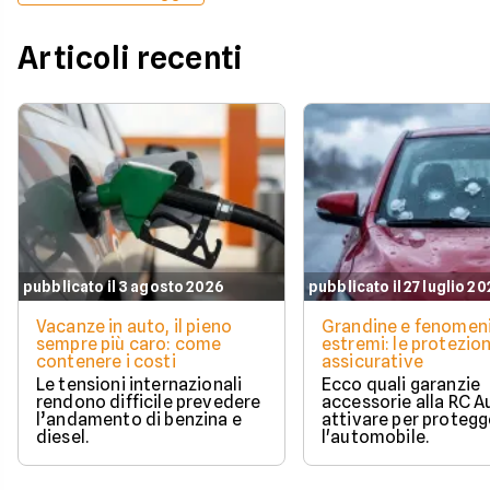
Articoli recenti
pubblicato il 3 agosto 2026
pubblicato il 27 luglio 2
Vacanze in auto, il pieno
Grandine e fenomen
sempre più caro: come
estremi: le protezion
contenere i costi
assicurative
Le tensioni internazionali
Ecco quali garanzie
rendono difficile prevedere
accessorie alla RC A
l’andamento di benzina e
attivare per protegg
diesel.
l'automobile.