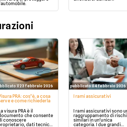
l'automobile.
urazioni
bblicato il 23 febbraio 2026
pubblicato il 4 febbraio 2026
Visura PRA: cos’è, a cosa
I rami assicurativi
serve e come richiederla
La visura PRA è il
I rami assicurativi sono u
documento che consente
raggruppamento di rischi
di conoscere
similari in un'unica
proprietario, dati tecnici
categoria. I due grandi