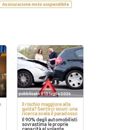
Assicurazione moto sospendibile
pubblicato il 13 luglio 2026
o
Il rischio maggiore alla
guida? Sentirci sicuri: una
ricerca svela il paradosso
Il 90% degli automobilisti
sovrastima le proprie
capacità al volante.