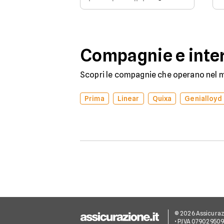
in modo esplicito se
rinnovare con la stessa
compagnia o stipulare un
nuovo contratto.
Compagnie e inter
Scopri le compagnie che operano nel me
Prima
Linear
Quixa
Genialloyd
© 2026 Assicurazion
• P.IVA 07902950