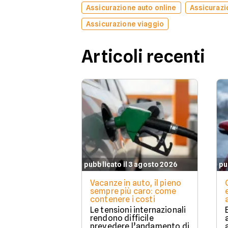
Assicurazione auto online
Assicurazi
Assicurazione viaggio
Articoli recenti
pubblicato il 3 agosto 2026
pu
Vacanze in auto, il pieno
sempre più caro: come
contenere i costi
Le tensioni internazionali
rendono difficile
prevedere l’andamento di