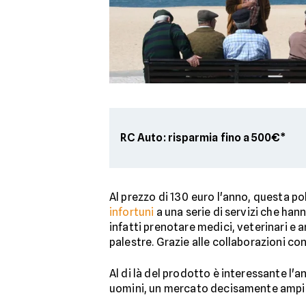
RC Auto: risparmia fino a 500€*
Al prezzo di 130 euro l'anno, questa p
infortuni
a una serie di servizi che han
infatti prenotare medici, veterinari e a
palestre. Grazie alle collaborazioni con 
Al di là del prodotto è interessante l'an
uomini, un mercato decisamente ampio