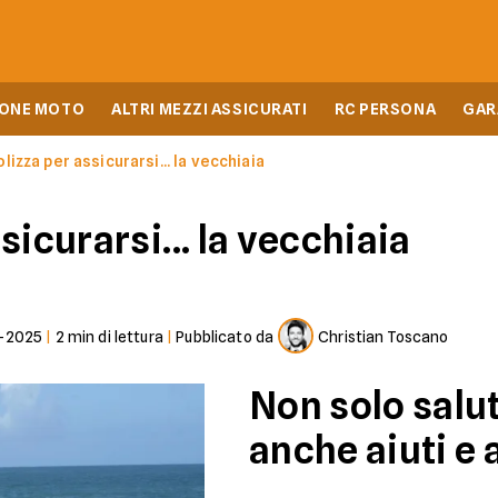
IONE MOTO
ALTRI MEZZI ASSICURATI
RC PERSONA
GAR
lizza per assicurarsi... la vecchiaia
sicurarsi... la vecchiaia
-2025
|
2
min di lettura
|
Pubblicato da
Christian Toscano
Non solo salut
anche aiuti e a