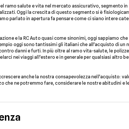
ire del ramo salute e vita nel mercato assicurativo, segmento 
trializzati. Oggi la crescita di questo segmento si è fisiolo
iamo parlato in apertura fa pensare come ci siano intere cat
zione e la RC Auto quasi come sinonimi, oggi sappiamo che
esempio oggi sono tantissimi gli italiani che all'acquisto di 
ontro danni e furti. In più oltre al ramo vita-salute, le poliz
larci nei viaggi all'estero e in generale per qualsiasi altro b
 accrescere anche la nostra consapevolezza nell'acquisto: valu
izzo che ne potremmo fare, considerare le nostre abitudini e
denza