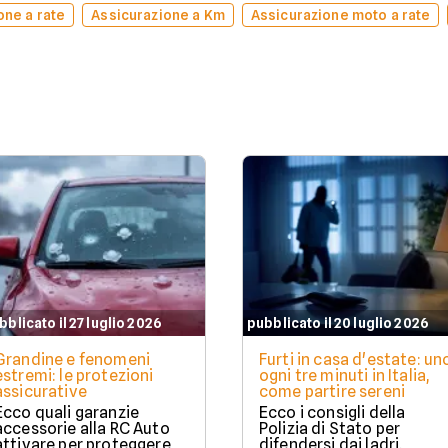
one a rate
Assicurazione a Km
Assicurazione moto a rate
bblicato il 27 luglio 2026
pubblicato il 20 luglio 2026
Grandine e fenomeni
Furti in casa d'estate: un
estremi: le protezioni
ogni tre minuti in Italia,
assicurative
come partire sereni
Ecco quali garanzie
Ecco i consigli della
accessorie alla RC Auto
Polizia di Stato per
attivare per proteggere
difendersi dai ladri.