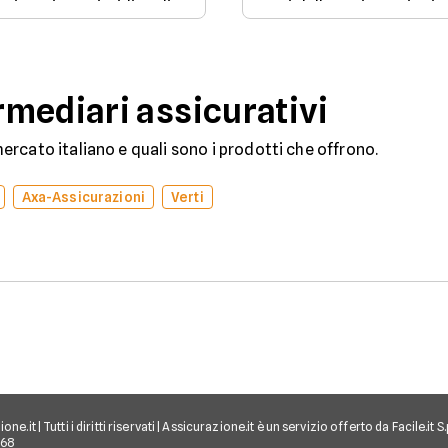
e situazione giuridica di
rami delle assicurazioni
un veicolo iscritto al
sono il ramo danni e il
Pubblico Registro
ramo vita.
Automobilistico.
mediari assicurativi
rcato italiano e quali sono i prodotti che offrono.
Axa-Assicurazioni
Verti
e.it | Tutti i diritti riservati | Assicurazione.it è un servizio offerto da Facile.it
968