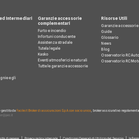
d Intermediari
Garanzie accessorie
Risorse Utili
complementari
Garanzie accessorie
Furto e incendio
Guide
Infortuni conducente
Glossario
Assistenza stradale
News
Tutela legale
Blog
Kasko
Osservatorio RC Aut
Eventi atmosferici e naturali
Osservatorio RC Mot
Tutte le garanzie accessorie
gnie e gli
è gestito da
Facile.it Broker di assicurazioni S.p.A. con socio unico
, broker assicurativo regolamentat
rità di genere
Privacy policy integrale
Condizioni Generali di Utilizzo del Servizio
Inform