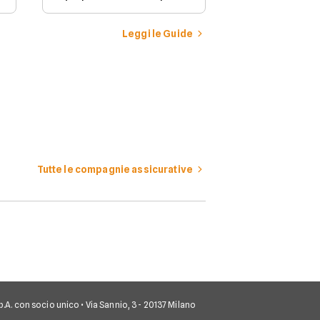
stipulare per possedere e
guidare in Italia un
veicolo a motore.
Leggi le Guide
Tutte le compagnie assicurative
 S.p.A. con socio unico • Via Sannio, 3 - 20137 Milano