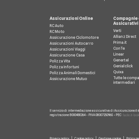
Assicurazioni Online
Compagnie e
Assicurativi
RC Auto
Verti
RC Moto
Allianz Direct
Assicurazione Ciclomotore
Prima.it
Assicurazioni Autocarro
ConTe
Assicurazioni Viaggi
Linear
Assicurazione Casa
Genertel
Polizza Vita
Genialclick
Polizza Infortuni
Quixa
Polizza Animali Domestici
Tutte le compa
Assicurazione Mutuo
intermediari
Il servizio di intermediazione assicurativa di Assicurazione.it 
registrazione B000480264 • P.IVA 08007250965 • PEC
Privacy policy
Cookie policy
Gestione cookie
Policy pa