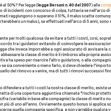
è al 50%? Per legge (
legge Bersani n. 40 del 2007
) alle
compa
o di incidenti con concorso di colpa, tuttavia se nell'arco di 5
mmati raggiungono o superano il 51%, il malus scatta comunqu
rebbero un malus), se effettuati nell’arco di 5 anni, sono e
e per molti qualcosa da evitare a tutti i costi, così, sopratt
cordo tra i guidatori evitando di coinvolgere le assicurazio
egge che invece imporrebbe a ogni assicurato di avvisare la
 abbassare la classe di merito è il rimborso alla propria assi
iva ha speso per risarcire l'altro guidatore, o alla compagnia
e se sia conveniente o meno farlo, si deve chiedere l’importo 
ello del rinnovo a venire, ma di tutti i rinnovi successivi fin
 difendere a tutti i costi la nostra classe di merito, esiste
ratta di una copertura aggiuntiva chiamata “rischio protett
ifra (variabile in base alle compagnie) la classe di merito n
n più di uno all'anno. Ovviamente questo bonus si applica sol
oncerne quella compagnia specifica, e non varrebbe qualora