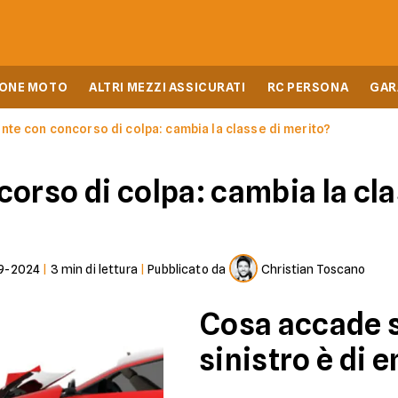
IONE MOTO
ALTRI MEZZI ASSICURATI
RC PERSONA
GAR
ente con concorso di colpa: cambia la classe di merito?
orso di colpa: cambia la cla
9-2024
|
3
min di lettura
|
Pubblicato da
Christian Toscano
Cosa accade s
sinistro è di 