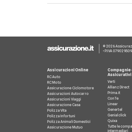
© 2026 Assicurazion
• P.IVA 07902950
Assicurazioni Online
Compagnie e
Assicurativi
RC Auto
Verti
RC Moto
Allianz Direct
Assicurazione Ciclomotore
Prima.it
Assicurazioni Autocarro
ConTe
Assicurazioni Viaggi
Linear
Assicurazione Casa
Genertel
Polizza Vita
Genialclick
Polizza Infortuni
Quixa
Polizza Animali Domestici
Tutte le compa
Assicurazione Mutuo
intermediari