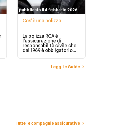
pubblicato il 4 febbraio 2026
Cos'è una polizza
n
La polizza RCA è
l'assicurazione di
responsabilità civile che
dal 1969 è obbligatorio
stipulare per possedere e
guidare in Italia un
veicolo a motore.
Leggi le Guide
Tutte le compagnie assicurative