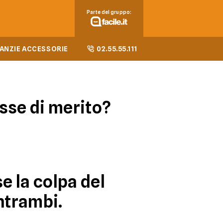
Parte del gruppo:
ANZIE ACCESSORIE
02.55.55.111
sse di merito?
e la colpa del
entrambi.