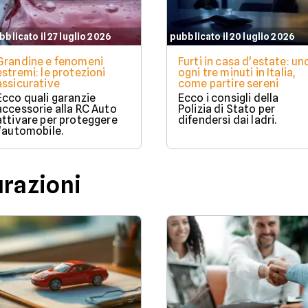
bblicato il 27 luglio 2026
pubblicato il 20 luglio 2026
Grandine e fenomeni
Furti in casa d'estate: un
estremi: le protezioni
ogni tre minuti in Italia,
assicurative
come partire sereni
Ecco quali garanzie
Ecco i consigli della
accessorie alla RC Auto
Polizia di Stato per
attivare per proteggere
difendersi dai ladri.
l'automobile.
urazioni