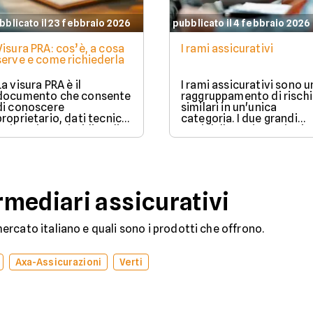
bblicato il 23 febbraio 2026
pubblicato il 4 febbraio 2026
Visura PRA: cos’è, a cosa
I rami assicurativi
serve e come richiederla
La visura PRA è il
I rami assicurativi sono u
documento che consente
raggruppamento di rischi
di conoscere
similari in un'unica
proprietario, dati tecnici
categoria. I due grandi
e situazione giuridica di
rami delle assicurazioni
un veicolo iscritto al
sono il ramo danni e il
Pubblico Registro
ramo vita.
Automobilistico.
mediari assicurativi
rcato italiano e quali sono i prodotti che offrono.
Axa-Assicurazioni
Verti