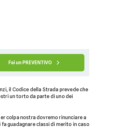
Fai un PREVENTIVO
anzi, il Codice della Strada prevede che
stri un torto da parte di uno dei
per colpa nostra dovremo rinunciare a
i fa guadagnare classi di merito in caso