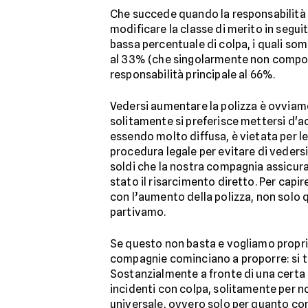
Che succede quando la responsabilità 
modificare la classe di merito in seguit
bassa percentuale di colpa, i quali so
al 33% (che singolarmente non comporte
responsabilità principale al 66%.
Vedersi aumentare la polizza è ovviament
solitamente si preferisce mettersi d'ac
essendo molto diffusa, è vietata per l
procedura legale per evitare di vedersi
soldi che la nostra compagnia assicurat
stato il risarcimento diretto. Per capir
con l’aumento della polizza, non solo qu
partivamo.
Se questo non basta e vogliamo proprio
compagnie cominciano a proporre: si t
Sostanzialmente a fronte di una certa c
incidenti con colpa, solitamente per no
universale, ovvero solo per quanto c