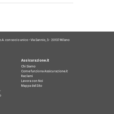
 S.p.A. con socio unico • Via Sannio, 3 - 20137 Milano
Assicurazione.it
Chi Siamo
Come funziona Assicurazione.it
Reclami
Lavora con Noi
Mappa del Sito
o
o