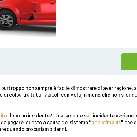
i e purtroppo non sempre è facile dimostrare di aver ragione, 
di colpa tra tutti i veicoli coinvolti,
a meno che
non si dimo
rito
dopo un incidente? Chiaramente se l'incidente avviene 
 da pagare, questo a causa del sistema “
bonus/malus
” che c
rdere quando procuriamo danni.