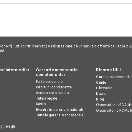
e.it | Tutti i diritti riservati | Assicurazione.it è un servizio offerto da Facile.it
968
d Intermediari
Garanzie accessorie
Risorse Utili
complementari
Garanzie accessorie
Furto e incendio
Guide
Infortuni conducente
Glossario
Assistenza stradale
News
Tutela legale
Blog
Kasko
Osservatorio RC Aut
Eventi atmosferici e naturali
Osservatorio RC Mot
Tutte le garanzie accessorie
gnie e gli