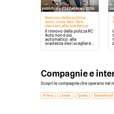
pubblicato il 24 febbraio 2026
pu
Rinnovo della polizza
auto: cosa devi fare
davvero alla scadenza
Il rinnovo della polizza RC
Auto non è più
automatico: alla
scadenza devi scegliere
in modo esplicito se
rinnovare con la stessa
compagnia o stipulare un
nuovo contratto.
Compagnie e inter
Scopri le compagnie che operano nel me
Prima
Linear
Quixa
Genialloyd