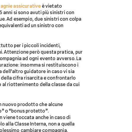
gnie assicurative
è vietato
 anni si sono avuti più sinistri con
e. Ad esempio, due sinistri con colpa
quivalenti ad un sinistro con
utto per i piccoli incidenti,
ni. Attenzione però questa pratica, pur
 compagnia ad ogni evento avverso. La
curazione: insomma si restituiscono i
 dell'altro guidatore in caso vi sia
della cifra risarcita e confrontarlo
o al riottenimento della classe da cui
 un nuovo prodotto che alcune
o” o “bonus protetto”.
on viene toccata anche in caso di
o alla Classe Interna, non a quella
 volessimo cambiare compagnia.