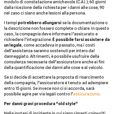
modulo di constatazione amichevole (C.A.I.); 60 giorni
dalla ricezione della richiesta per i danni alle cose; 90
nel caso ci siano anche lesioni alla persona.
I tempi
potrebbero allungarsi
se la documentazione o
la descrizione non fossero complete o chiare. In questo
caso, la compagnia deve informare l’assicurato e
richiedere l’integrazione.
È possibile farsi assistere da
un legale
, come accadeva in passato, ma i costi
dell'assistenza saranno sostenuti per intero dal
danneggiato. Altrimenti, è possibile usufruire della
consulenza necessaria dell’assicuratore anche ai fini
della quantificazione dei danni alle cose e al veicolo.
Se si decide di accettare la proposta di risarcimento
della compagnia, l’assicuratore è tenuto ad adempiere
entro 15 giorni. Se invece non ci si accorda, sarà
possibile agire per vie legali contro l’
assicurazione
.
Per danni gravi procedura “old style”
Nelle ipotesi di incidente in cui siano rimasti coinvolti