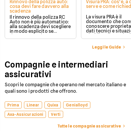
Rinnovo della polizza auto:
Visura PRA: cos’è, a
cosa devi fare davvero alla
serve e come richied
scadenza
La visura PRA è il
Il rinnovo della polizza RC
documento che cons
Auto non è più automatico:
conoscere proprieta
alla scadenza devi scegliere
dati tecnici e situaz
in modo esplicito se
giuridica di un veico
rinnovare con la stessa
iscritto al Pubblico 
compagnia o stipulare un
Automobilistico.
nuovo contratto.
Leggi le Guide
Compagnie e intermediari
assicurativi
Scopri le compagnie che operano nel mercato italiano e
quali sono i prodotti che offrono.
Prima
Linear
Quixa
Genialloyd
Axa-Assicurazioni
Verti
Tutte le compagnie assicurative