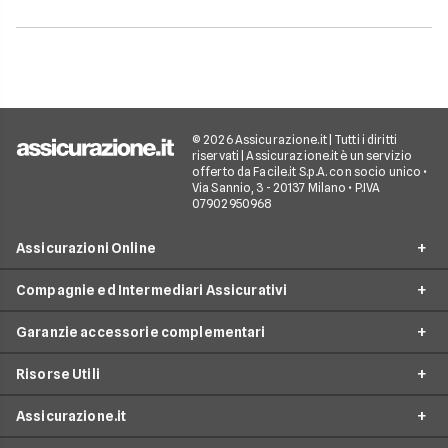
© 2026 Assicurazione.it | Tutti i diritti
riservati | Assicurazione.it è un servizio
offerto da Facile.it S.p.A. con socio unico •
Via Sannio, 3 - 20137 Milano • P.IVA
07902950968
Assicurazioni Online
Compagnie ed Intermediari Assicurativi
RC Auto
Garanzie accessorie complementari
RC Moto
Verti
Assicurazione Ciclomotore
Risorse Utili
Allianz Direct
Furto e incendio
Assicurazioni Autocarro
Prima.it
Assicurazione.it
Infortuni conducente
Garanzie accessorie
Assicurazioni Viaggi
ConTe