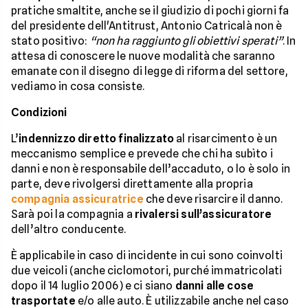
pratiche smaltite, anche se il giudizio di pochi giorni fa
del presidente dell'Antitrust, Antonio Catricalà non è
stato positivo:
“non ha raggiunto gli obiettivi sperati”
. In
attesa di conoscere le nuove modalità che saranno
emanate con il disegno di legge di riforma del settore,
vediamo in cosa consiste.
Condizioni
L’
indennizzo diretto finalizzato
al risarcimento è un
meccanismo semplice e prevede che chi ha subìto i
danni e non è responsabile dell’accaduto, o lo è solo in
parte, deve rivolgersi direttamente alla propria
compagnia assicuratrice
che deve risarcire il danno.
Sarà poi la compagnia a
rivalersi sull’assicuratore
dell’altro conducente.
È applicabile in caso di incidente in cui sono coinvolti
due veicoli (anche ciclomotori, purché immatricolati
dopo il 14 luglio 2006) e ci siano
danni alle cose
trasportate
e/o alle auto. È utilizzabile anche nel caso