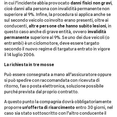
in cui l’incidente abbia provocato
danni fisici non gravi
,
cioè danni alla persona con invalidità permanente non
superiore al 9%. Infine, la procedura si applica anche se
sul secondo veicolo coinvolto erano presenti, oltre ai
conducenti,
altre persone che hanno subìto lesioni
, in
questo caso anche di grave entità, ovvero
invalidità
permanente
superiore al 9%. Se uno dei due veicoli (o
entrambi) è un ciclomotore, deve essere targato
secondo il nuovo regime di targatura entrato in vigore
il 14 luglio 2006.
La richiesta in tre mosse
Può essere consegnata a mano all’assicuratore oppure
si può spedire con raccomandata con ricevuta di
ritorno, fax o posta elettronica, soluzione possibile
purché prevista dal proprio contratto.
A questo punto la compagnia dovrà obbligatoriamente
proporre
un’offerta di risarcimento
entro 30 giorni, nel
caso sia stato sottoscritto con l’altro conducente il