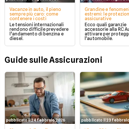
Vacanze in auto, il pieno
Grandine e fenomen
sempre più caro: come
estremi: le protezion
contenere i costi
assicurative
Le tensioni internazionali
Ecco quali garanzie
rendono difficile prevedere
accessorie alla RC A
l’andamento di benzina e
attivare per protegg
diesel.
l'automobile.
Guide sulle Assicurazioni
pubblicato il 24 febbraio 2026
pubblicato il 23 febbrai