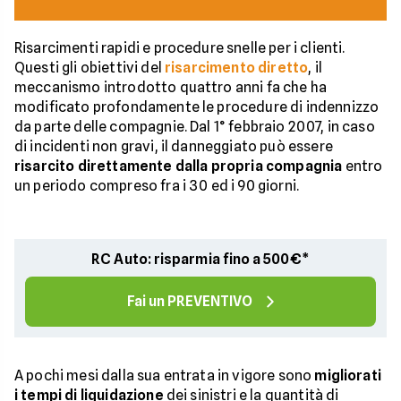
Risarcimenti rapidi e procedure snelle per i clienti.
Questi gli obiettivi del
risarcimento diretto
, il
meccanismo introdotto quattro anni fa che ha
modificato profondamente le procedure di indennizzo
da parte delle compagnie. Dal 1° febbraio 2007, in caso
di incidenti non gravi, il danneggiato può essere
risarcito direttamente dalla propria compagnia
entro
un periodo compreso fra i 30 ed i 90 giorni.
RC Auto: risparmia fino a 500€*
Fai un PREVENTIVO
A pochi mesi dalla sua entrata in vigore sono
migliorati
i tempi di liquidazione
dei sinistri e la quantità di