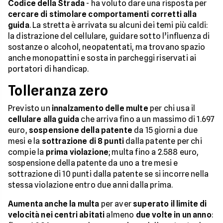
Codice della Strada
- ha voluto dare una risposta per
cercare di stimolare comportamenti corretti alla
guida
. La stretta è arrivata su alcuni dei temi più caldi:
la distrazione del cellulare, guidare sotto l’influenza di
sostanze o alcohol, neopatentati, ma trovano spazio
anche monopattini e sosta in parcheggi riservati ai
portatori di handicap.
Tolleranza zero
Previsto un
innalzamento delle multe
per chi usa il
cellulare alla guida
che arriva fino a un massimo di 1.697
euro,
sospensione della patente
da 15 giorni a due
mesi e la
sottrazione di 8 punti
dalla patente per chi
compie la
prima violazione
; multa fino a 2.588 euro,
sospensione della patente da uno a tre mesi e
sottrazione di 10 punti dalla patente se si incorre nella
stessa violazione entro due anni dalla prima.
Aumenta anche la multa
per aver
superato il limite di
velocità nei centri abitati
almeno
due volte in un anno
: