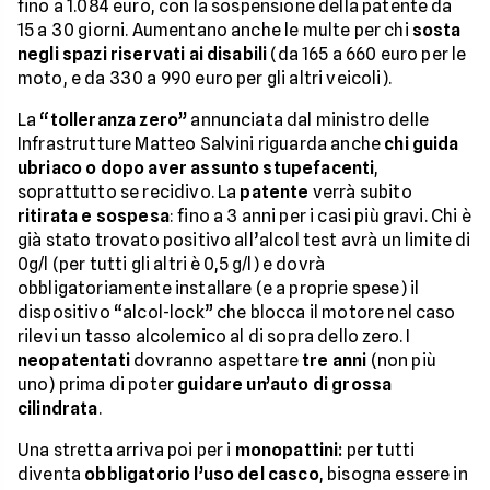
fino a 1.084 euro, con la sospensione della patente da
15 a 30 giorni. Aumentano anche le multe per chi
sosta
negli spazi riservati ai disabili
(da 165 a 660 euro per le
moto, e da 330 a 990 euro per gli altri veicoli).
La
“tolleranza zero”
annunciata dal ministro delle
Infrastrutture Matteo Salvini riguarda anche
chi guida
ubriaco o dopo aver assunto stupefacenti
,
soprattutto se recidivo. La
patente
verrà subito
ritirata e sospesa
: fino a 3 anni per i casi più gravi. Chi è
già stato trovato positivo all’alcol test avrà un limite di
0g/l (per tutti gli altri è 0,5 g/l) e dovrà
obbligatoriamente installare (e a proprie spese) il
dispositivo “alcol-lock” che blocca il motore nel caso
rilevi un tasso alcolemico al di sopra dello zero. I
neopatentati
dovranno aspettare
tre anni
(non più
uno) prima di poter
guidare un’auto di grossa
cilindrata
.
Una stretta arriva poi per i
monopattini:
per tutti
diventa
obbligatorio l’uso del casco
, bisogna essere in