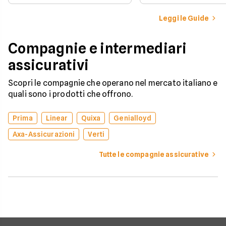
iscritto al Pubblico 
compagnia o stipulare un
Automobilistico.
nuovo contratto.
Leggi le Guide
Compagnie e intermediari
assicurativi
Scopri le compagnie che operano nel mercato italiano e
quali sono i prodotti che offrono.
Prima
Linear
Quixa
Genialloyd
Axa-Assicurazioni
Verti
Tutte le compagnie assicurative