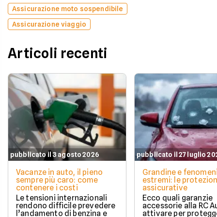
Assicurazione moto sospendibile
Assicurazione viaggio
Articoli recenti
pubblicato il 3 agosto 2026
pubblicato il 27 luglio 2
Vacanze in auto, il pieno
Grandine e fenomen
sempre più caro: come
estremi: le protezion
contenere i costi
assicurative
Le tensioni internazionali
Ecco quali garanzie
rendono difficile prevedere
accessorie alla RC A
l’andamento di benzina e
attivare per protegg