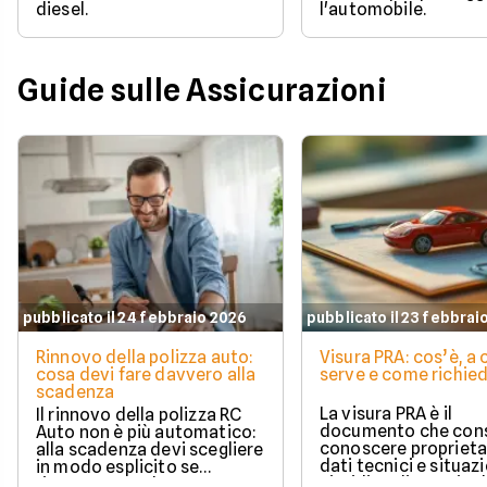
diesel.
l'automobile.
Guide sulle Assicurazioni
pubblicato il 24 febbraio 2026
pubblicato il 23 febbrai
Rinnovo della polizza auto:
Visura PRA: cos’è, a
cosa devi fare davvero alla
serve e come richied
scadenza
La visura PRA è il
Il rinnovo della polizza RC
documento che cons
Auto non è più automatico:
conoscere proprieta
alla scadenza devi scegliere
dati tecnici e situaz
in modo esplicito se
giuridica di un veico
rinnovare con la stessa