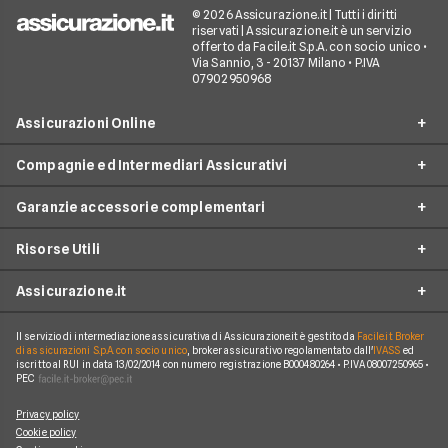
© 2026 Assicurazione.it | Tutti i diritti
riservati | Assicurazione.it è un servizio
offerto da Facile.it S.p.A. con socio unico •
Via Sannio, 3 - 20137 Milano • P.IVA
07902950968
Assicurazioni Online
Compagnie ed Intermediari Assicurativi
RC Auto
Garanzie accessorie complementari
RC Moto
Verti
Assicurazione Ciclomotore
Risorse Utili
Allianz Direct
Furto e incendio
Assicurazioni Autocarro
Prima.it
Assicurazione.it
Infortuni conducente
Garanzie accessorie
Assicurazioni Viaggi
ConTe
Assistenza stradale
Guide
Assicurazione Casa
Il servizio di intermediazione assicurativa di Assicurazione.it è gestito da
Facile.it Broker
Chi Siamo
Linear
di assicurazioni S.p.A. con socio unico
, broker assicurativo regolamentato dall'
IVASS
ed
Tutela legale
iscritto al RUI in data 13/02/2014 con numero registrazione B000480264 • P.IVA 08007250965 •
Glossario
Polizza Vita
Come funziona Assicurazione.it
Genertel
PEC
Kasko
News
Polizza Infortuni
Reclami
Genialclick
Privacy policy
Eventi atmosferici e naturali
Blog
Polizza Animali Domestici
Cookie policy
Lavora con Noi
Quixa