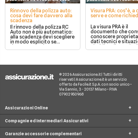
Rinnovo della polizza auto:
Visura PRA: cos’è, a
cosa devi fare davvero alla
serve e come richied
scadenza
La visura PRA è il
Il rinnovo della polizza RC
documento che cons
Auto non è più automatico:
conoscere proprieta
alla scadenza devi scegliere
dati tecnici e situaz
in modo esplicito se
giuridica di un veico
rinnovare con la stessa
iscritto al Pubblico 
compagnia o stipulare un
Automobilistico.
nuovo contratto.
© 2026 Assicurazione.it | Tutti i diritti
riservati | Assicurazione.it è un servizio
offerto da Facile.it S.p.A. con socio unico •
Via Sannio, 3 - 20137 Milano • P.IVA
07902950968
Assicurazioni Online
Compagnie ed Intermediari Assicurativi
RC Auto
Garanzie accessorie complementari
RC Moto
Verti