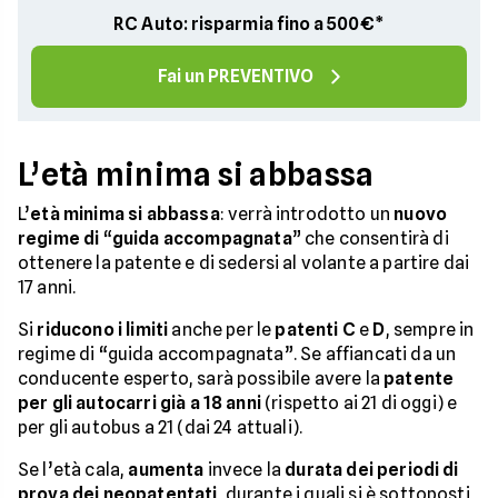
RC Auto: risparmia fino a 500€*
Fai un PREVENTIVO
L’età minima si abbassa
L’
età minima si abbassa
: verrà introdotto un
nuovo
regime di
“
guida accompagnata
” che consentirà di
ottenere la patente e di sedersi al volante a partire dai
17 anni.
Si
riducono i limiti
anche per le
patenti C
e
D
, sempre in
regime di “guida accompagnata”. Se affiancati da un
conducente esperto, sarà possibile avere la
patente
per gli autocarri già a 18 anni
(rispetto ai 21 di oggi) e
per gli autobus a 21 (dai 24 attuali).
Se l’età cala,
aumenta
invece la
durata dei periodi di
prova dei neopatentati
, durante i quali si è sottoposti