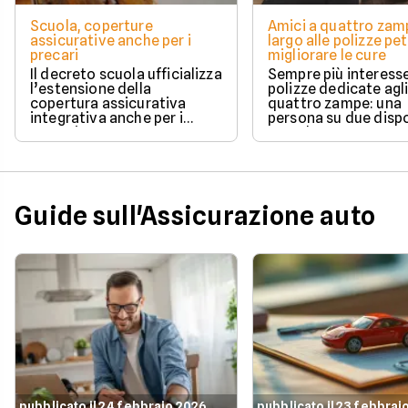
Scuola, coperture
Amici a quattro zam
assicurative anche per i
largo alle polizze pet
precari
migliorare le cure
Il decreto scuola ufficializza
Sempre più interesse
l’estensione della
polizze dedicate agli
copertura assicurativa
quattro zampe: una
integrativa anche per i
persona su due disp
precari.
spendere tra 100 e 
l’anno.
Guide sull'Assicurazione auto
pubblicato il 24 febbraio 2026
pubblicato il 23 febbrai