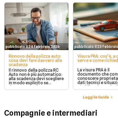
pubblicato il 24 febbraio 2026
pubblicato il 23 febbrai
Rinnovo della polizza auto:
Visura PRA: cos’è, a
cosa devi fare davvero alla
serve e come richied
scadenza
La visura PRA è il
Il rinnovo della polizza RC
documento che cons
Auto non è più automatico:
conoscere proprieta
alla scadenza devi scegliere
dati tecnici e situaz
in modo esplicito se
giuridica di un veico
rinnovare con la stessa
iscritto al Pubblico 
compagnia o stipulare un
Automobilistico.
nuovo contratto.
Leggi le Guide
Compagnie e intermediari