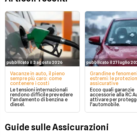
pubblicato il 3 agosto 2026
pubblicato il 27 luglio 2
Vacanze in auto, il pieno
Grandine e fenomen
sempre più caro: come
estremi: le protezion
contenere i costi
assicurative
Le tensioni internazionali
Ecco quali garanzie
rendono difficile prevedere
accessorie alla RC A
l’andamento di benzina e
attivare per protegg
diesel.
l'automobile.
Guide sulle Assicurazioni