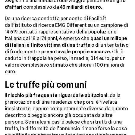
Swg stima una media di due viaggi a persona e un
giro
d’affari
complessivo da
45 miliardi di euro.
Da una ricerca condotta per conto di Facile.it
dall’istituto di ricerca EMG Different su un campione di
14.619 contatti rappresentativo della popolazione
italiana dai 18 ai 74 anni, è emerso che
quasi un milione
di italiani è finito vittima di una truffa
o di un tentativo
di frode mentre
prenotava le proprie vacanze.
Chi è
caduto in trappola ha perso, in media, 314 euro, per un
valore complessivo stimato che sfiora i 100 milioni di
euro.
Le truffe più comuni
Il
rischio più frequente riguarda le abitazioni
: dalla
prenotazione di una residenza che poi si è rivelata
inesistente, oppure completamente diversa da quanto
descritto o peggio ancora già occupata da altre
persone. Se in alcuni casi è palese che si tratti di una
truffa, la difformità dell’annuncio rimane forse la cosa