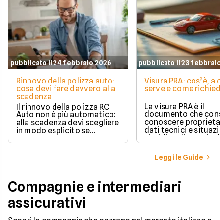
pubblicato il 24 febbraio 2026
pubblicato il 23 febbrai
Rinnovo della polizza auto:
Visura PRA: cos’è, a
cosa devi fare davvero alla
serve e come richied
scadenza
La visura PRA è il
Il rinnovo della polizza RC
documento che cons
Auto non è più automatico:
conoscere proprieta
alla scadenza devi scegliere
dati tecnici e situaz
in modo esplicito se
giuridica di un veico
rinnovare con la stessa
iscritto al Pubblico 
compagnia o stipulare un
Automobilistico.
nuovo contratto.
Leggi le Guide
Compagnie e intermediari
assicurativi