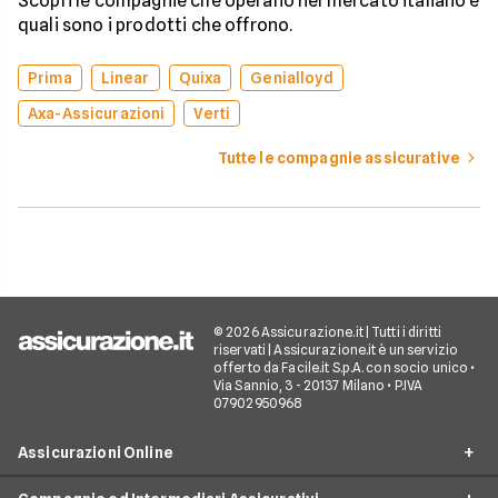
Scopri le compagnie che operano nel mercato italiano e
quali sono i prodotti che offrono.
Prima
Linear
Quixa
Genialloyd
Axa-Assicurazioni
Verti
Tutte le compagnie assicurative
© 2026 Assicurazione.it | Tutti i diritti
riservati | Assicurazione.it è un servizio
offerto da Facile.it S.p.A. con socio unico •
Via Sannio, 3 - 20137 Milano • P.IVA
07902950968
Assicurazioni Online