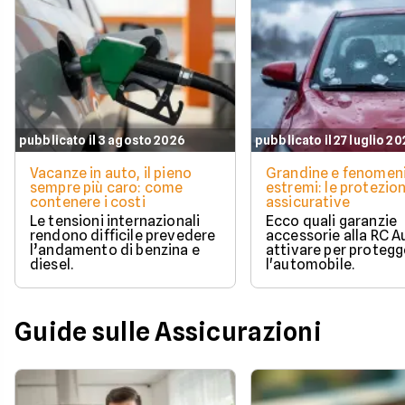
pubblicato il 3 agosto 2026
pubblicato il 27 luglio 2
Vacanze in auto, il pieno
Grandine e fenomen
sempre più caro: come
estremi: le protezion
contenere i costi
assicurative
Le tensioni internazionali
Ecco quali garanzie
rendono difficile prevedere
accessorie alla RC A
l’andamento di benzina e
attivare per protegg
diesel.
l'automobile.
Guide sulle Assicurazioni