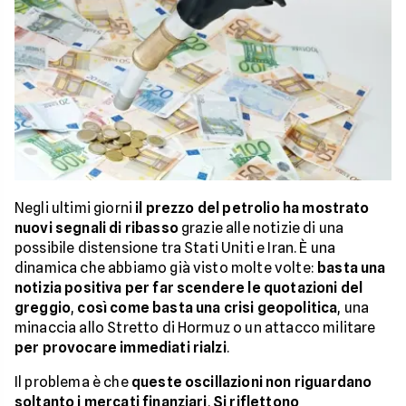
Negli ultimi giorni
il prezzo del petrolio ha mostrato
nuovi segnali di ribasso
grazie alle notizie di una
possibile distensione tra Stati Uniti e Iran. È una
dinamica che abbiamo già visto molte volte:
basta una
notizia positiva per far scendere le quotazioni del
greggio
,
così come basta una crisi geopolitica
, una
minaccia allo Stretto di Hormuz o un attacco militare
per provocare immediati rialzi
.
Il problema è che
queste oscillazioni non riguardano
soltanto i mercati finanziari
.
Si riflettono