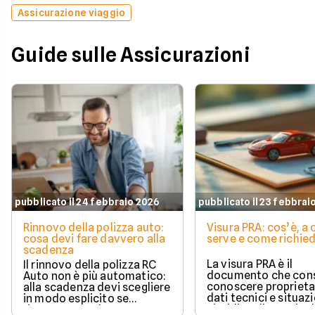
Assicurazione viaggio
Guide sulle Assicurazioni
pubblicato il 24 febbraio 2026
pubblicato il 23 febbrai
Rinnovo della polizza auto:
Visura PRA: cos’è, a
cosa devi fare davvero alla
serve e come richied
scadenza
La visura PRA è il
Il rinnovo della polizza RC
documento che cons
Auto non è più automatico:
conoscere proprieta
alla scadenza devi scegliere
dati tecnici e situaz
in modo esplicito se
giuridica di un veico
rinnovare con la stessa