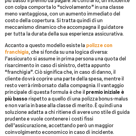
più basso il premio da pagare. Al contrario, un incidente
con colpa comporta lo “scivolamento” in una classe
meno vantaggiosa, con un aumento immediato del
costo della copertura. Si tratta quindi di un
meccanismo dinamico che accompagna il guidatore
per tutta la durata della sua esperienza assicurativa.
Accanto a questo modello esiste la
polizze con
franchigia
, che si fonda su una logica diversa:
l’assicurato si assume in prima persona una quota del
risarcimento in caso di sinistro, detta appunto
“franchigia”. Ciò significa che, in caso di danno, il
cliente dovrà coprire una parte della spesa, mentre il
resto verrà rimborsato dalla compagnia. Il vantaggio
principale di questa formula è che il
premio iniziale è
più basso
rispetto a quello di una polizza bonus-malus
e non varia in base alla classe di merito. È quindi una
soluzione adatta a chi ritiene di avere uno stile di guida
prudente e vuole contenere i costi fissi
dell’assicurazione, accettando però un maggior
coinvolgimento economico in caso di incidente.