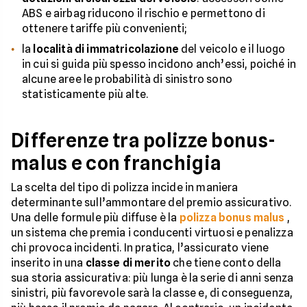
ABS e airbag riducono il rischio e permettono di
ottenere tariffe più convenienti;
la
località di immatricolazione
del veicolo e il luogo
in cui si guida più spesso incidono anch’essi, poiché in
alcune aree le probabilità di sinistro sono
statisticamente più alte.
Differenze tra polizze bonus-
malus e con franchigia
La scelta del tipo di polizza incide in maniera
determinante sull’ammontare del premio assicurativo.
Una delle formule più diffuse è la
polizza bonus malus
,
un sistema che premia i conducenti virtuosi e penalizza
chi provoca incidenti. In pratica, l’assicurato viene
inserito in una
classe di merito
che tiene conto della
sua storia assicurativa: più lunga è la serie di anni senza
sinistri, più favorevole sarà la classe e, di conseguenza,