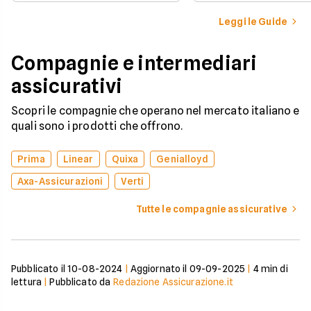
iscritto al Pubblico 
compagnia o stipulare un
Automobilistico.
nuovo contratto.
Leggi le Guide
Compagnie e intermediari
assicurativi
Scopri le compagnie che operano nel mercato italiano e
quali sono i prodotti che offrono.
Prima
Linear
Quixa
Genialloyd
Axa-Assicurazioni
Verti
Tutte le compagnie assicurative
Pubblicato il
10-08-2024
|
Aggiornato il
09-09-2025
|
4
min di
lettura
|
Pubblicato da
Redazione Assicurazione.it