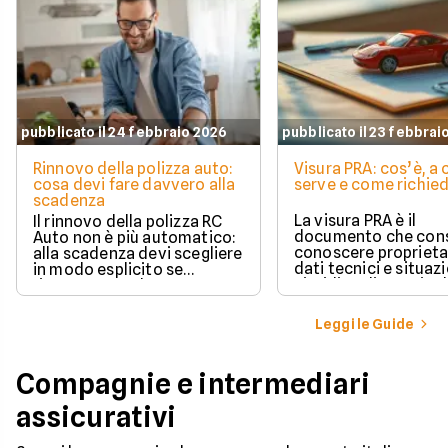
pubblicato il 24 febbraio 2026
pubblicato il 23 febbrai
Rinnovo della polizza auto:
Visura PRA: cos’è, a
cosa devi fare davvero alla
serve e come richied
scadenza
La visura PRA è il
Il rinnovo della polizza RC
documento che cons
Auto non è più automatico:
conoscere proprieta
alla scadenza devi scegliere
dati tecnici e situaz
in modo esplicito se
giuridica di un veico
rinnovare con la stessa
iscritto al Pubblico 
compagnia o stipulare un
Automobilistico.
nuovo contratto.
Leggi le Guide
Compagnie e intermediari
assicurativi