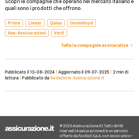
Scopri le compagnie che operano nel mercato italiano e
quali sono i prodotti che offrono.
Prima
Linear
Quixa
Genialloyd
Axa-Assicurazioni
Verti
Tutte le compagnie assicurative
Pubblicato il
13-08-2024
|
Aggiornato il
09-07-2025
|
2
min di
lettura
|
Pubblicato da
Redazione Assicurazione.it
© 2026 Assicurazione.it | Tutti i diritti
riservati | Assicurazione.it è un servizio
offerto da Facile.it S.p.A. con socio unico •