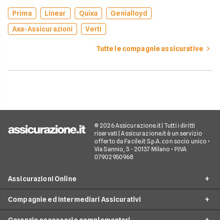
Prima
Linear
Quixa
Genialloyd
Axa-Assicurazioni
Verti
Tutte le compagnie assicurative
© 2026 Assicurazione.it | Tutti i diritti
riservati | Assicurazione.it è un servizio
offerto da Facile.it S.p.A. con socio unico •
Via Sannio, 3 - 20137 Milano • P.IVA
07902950968
Assicurazioni Online
Compagnie ed Intermediari Assicurativi
RC Auto