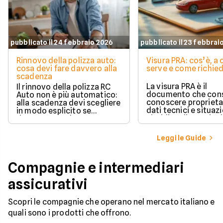
pubblicato il 24 febbraio 2026
pubblicato il 23 febbrai
Rinnovo della polizza auto:
Visura PRA: cos’è, a
cosa devi fare davvero alla
serve e come richied
scadenza
La visura PRA è il
Il rinnovo della polizza RC
documento che cons
Auto non è più automatico:
conoscere proprieta
alla scadenza devi scegliere
dati tecnici e situaz
in modo esplicito se
giuridica di un veico
rinnovare con la stessa
iscritto al Pubblico 
compagnia o stipulare un
Automobilistico.
nuovo contratto.
Leggi le Guide
Compagnie e intermediari
assicurativi
Scopri le compagnie che operano nel mercato italiano e
quali sono i prodotti che offrono.