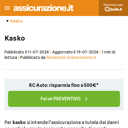
Parte del gruppo:
Kasko
Kasko
Pubblicato il
11-07-2024
|
Aggiornato il
19-07-2024
|
1
min di
lettura
|
Pubblicato da
Redazione Assicurazione.it
RC Auto: risparmia fino a 500€*
Fai un PREVENTIVO
Per
kasko
si intende l'assicurazione a tutela dei danni