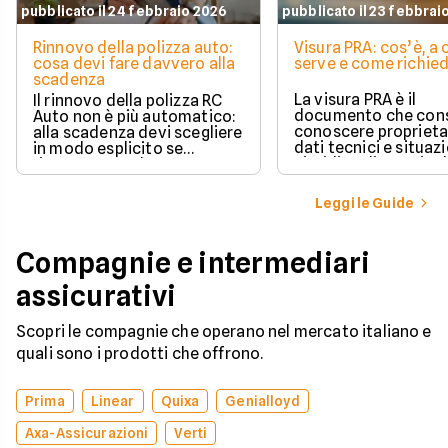
pubblicato il 24 febbraio 2026
pubblicato il 23 febbrai
Rinnovo della polizza auto:
Visura PRA: cos’è, a
cosa devi fare davvero alla
serve e come richied
scadenza
La visura PRA è il
Il rinnovo della polizza RC
documento che cons
Auto non è più automatico:
conoscere proprieta
alla scadenza devi scegliere
dati tecnici e situaz
in modo esplicito se
giuridica di un veico
rinnovare con la stessa
iscritto al Pubblico 
compagnia o stipulare un
Automobilistico.
nuovo contratto.
Leggi le Guide
Compagnie e intermediari
assicurativi
Scopri le compagnie che operano nel mercato italiano e
quali sono i prodotti che offrono.
Prima
Linear
Quixa
Genialloyd
Axa-Assicurazioni
Verti