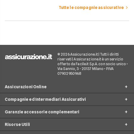
Tutte le compagnie assicurative
© 2026 Assicurazione.it | Tutti i diritti
riservati | Assicurazione.it è un servizio
offerto da Facile.it S.p.A. con socio unico •
Via Sannio, 3 - 20137 Milano • P.IVA
07902950968
Assicurazioni Online
Compagnie ed Intermediari Assicurativi
RC Auto
Garanzie accessorie complementari
RC Moto
Verti
Assicurazione Ciclomotore
Risorse Utili
Allianz Direct
Furto e incendio
Assicurazioni Autocarro