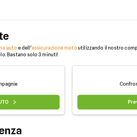
te
ne auto
e dell'
assicurazione moto
utilizzando il nostro comp
olo. Bastano solo 3 minuti!
mpagnie
Confro
AUTO
Pre
denza