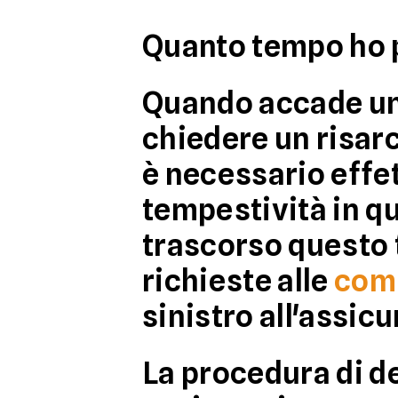
Quanto tempo ho p
Quando accade un s
chiedere un risarc
è necessario effe
tempestività in q
trascorso questo 
richieste alle
comp
sinistro all'assic
La procedura di d