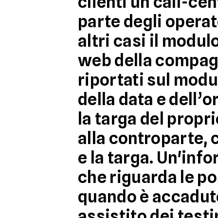
clienti un call-cen
parte degli operat
altri casi il modu
web della compagn
riportati sul modu
della data e dell’o
la targa del propri
alla controparte, 
e la targa. Un'in
che riguarda le
po
quando è accaduto.
assistito dei test