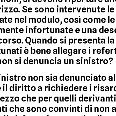
irizzo. Se sono intervenute l
te nel modulo, così come le 
ente infortunate e una des
corso. Quando si presenta la
tunati è bene allegare i
refer
on si denuncia un sinistro?
 sinistro non sia denunciato 
il diritto a richiedere i risa
ezzo che per quelli derivanti
ati che sono convinti di non