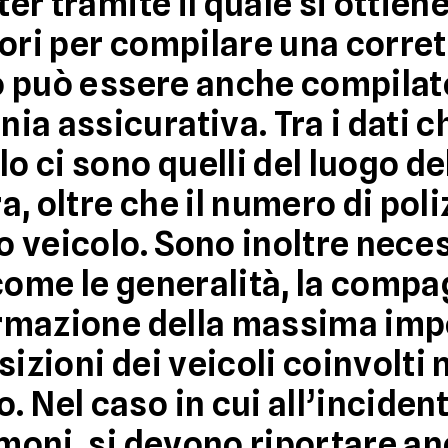
ter tramite il quale si ottie
ori per compilare una corret
lo può essere anche compilat
ia assicurativa. Tra i dati 
lo ci sono quelli del luogo de
ra, oltre che il numero di pol
o veicolo. Sono inoltre necess
come le generalità, la compa
formazione della massima imp
sizioni dei veicoli
coinvolti 
 Nel caso in cui all’inciden
imoni, si devono riportare an