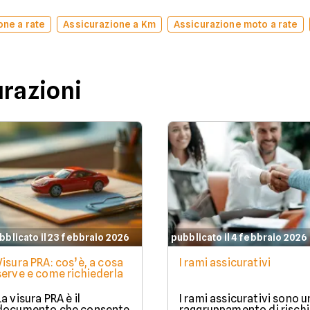
one a rate
Assicurazione a Km
Assicurazione moto a rate
urazioni
bblicato il 23 febbraio 2026
pubblicato il 4 febbraio 2026
Visura PRA: cos’è, a cosa
I rami assicurativi
serve e come richiederla
La visura PRA è il
I rami assicurativi sono u
documento che consente
raggruppamento di rischi