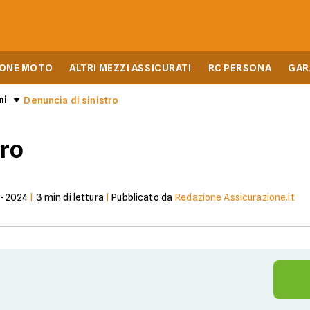
IONE MOTO
ALTRI MEZZI ASSICURATI
RC PERSONA
GAR
ni
Denuncia di sinistro
tro
7-2024
|
3
min di lettura
|
Pubblicato da
Redazione Assicurazione.it