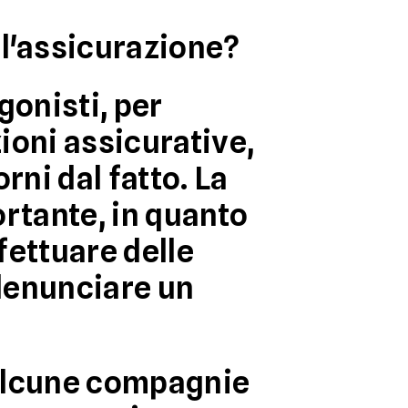
ll'assicurazione?
gonisti, per
zioni assicurative,
orni dal fatto
. La
ortante, in quanto
fettuare delle
denunciare un
 alcune compagnie