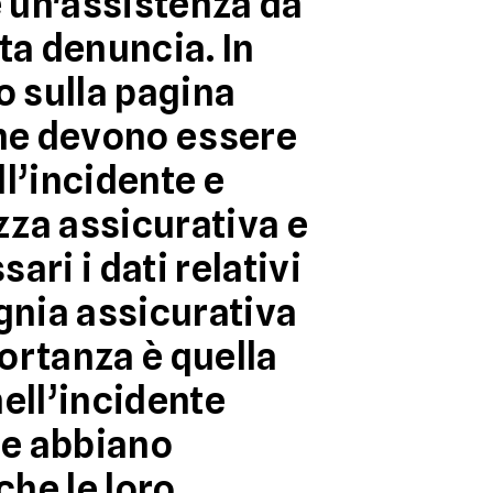
ne un'assistenza da
ta denuncia. In
o sulla pagina
che devono essere
ll’incidente e
izza assicurativa e
ari i dati relativi
gnia assicurativa
ortanza è quella
nell’incidente
te abbiano
che le loro