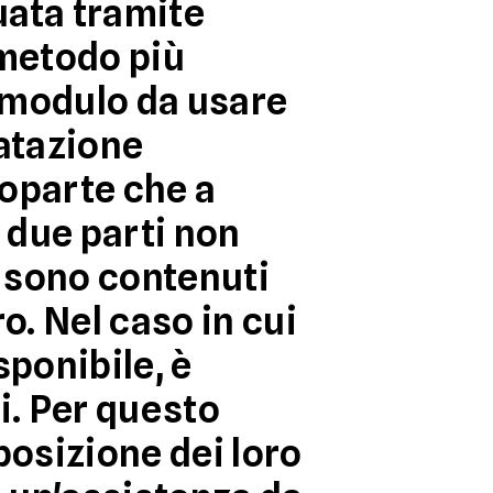
uata tramite
 metodo più
l modulo da usare
tatazione
roparte che a
 due parti non
 sono contenuti
ro. Nel caso in cui
sponibile, è
. Per questo
osizione dei loro