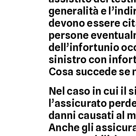
generalità e l’ind
devono essere cita
persone eventualm
dell’infortunio oc
sinistro con infor
Cosa succede se n
Nel caso in cui il
l’assicurato
perde 
danni causati al m
Anche gli assicur