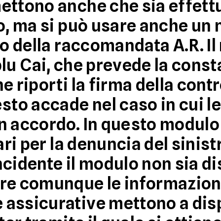
ettono anche che sia effett
no, ma si può usare anche un
lo della raccomandata A.R. I
lu Cai
, che prevede la cons
e riporti la firma della cont
sto accade nel caso in cui le
n accordo. In questo modulo
ari per la denuncia del sinist
cidente il modulo non sia di
re comunque le informazioni
assicurative mettono a disp