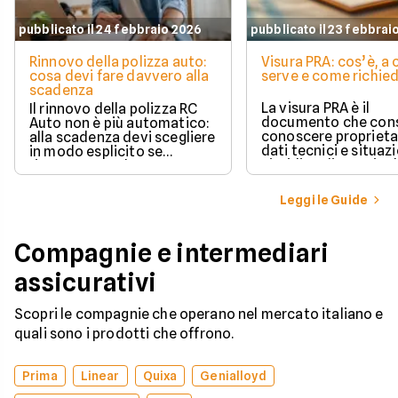
pubblicato il 24 febbraio 2026
pubblicato il 23 febbrai
Rinnovo della polizza auto:
Visura PRA: cos’è, a
cosa devi fare davvero alla
serve e come richied
scadenza
La visura PRA è il
Il rinnovo della polizza RC
documento che cons
Auto non è più automatico:
conoscere proprieta
alla scadenza devi scegliere
dati tecnici e situaz
in modo esplicito se
giuridica di un veico
rinnovare con la stessa
iscritto al Pubblico 
compagnia o stipulare un
Automobilistico.
nuovo contratto.
Leggi le Guide
Compagnie e intermediari
assicurativi
Scopri le compagnie che operano nel mercato italiano e
quali sono i prodotti che offrono.
Prima
Linear
Quixa
Genialloyd