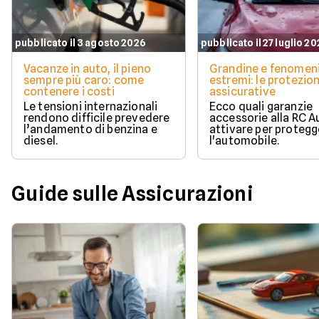
pubblicato il 3 agosto 2026
pubblicato il 27 luglio 2
Vacanze in auto, il pieno
Grandine e fenomen
sempre più caro: come
estremi: le protezion
contenere i costi
assicurative
Le tensioni internazionali
Ecco quali garanzie
rendono difficile prevedere
accessorie alla RC A
l’andamento di benzina e
attivare per protegg
diesel.
l'automobile.
Guide sulle Assicurazioni