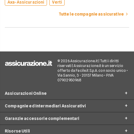
Axa-Assicurazioni
Verti
Tutte le compagnie assicurative
© 2026 Assicurazione.it | Tutti i diritti
riservati | Assicurazione.it è un servizio
offerto da Facile.it S.p.A. con socio unico •
Via Sannio, 3 - 20137 Milano • P.IVA
07902950968
Assicurazioni Online
Compagnie ed Intermediari Assicurativi
RC Auto
Garanzie accessorie complementari
RC Moto
Verti
Assicurazione Ciclomotore
Risorse Utili
Allianz Direct