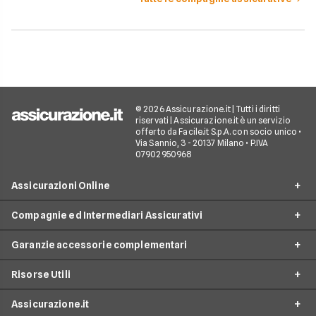
© 2026 Assicurazione.it | Tutti i diritti
riservati | Assicurazione.it è un servizio
offerto da Facile.it S.p.A. con socio unico •
Via Sannio, 3 - 20137 Milano • P.IVA
07902950968
Assicurazioni Online
Compagnie ed Intermediari Assicurativi
RC Auto
Garanzie accessorie complementari
RC Moto
Verti
Assicurazione Ciclomotore
Risorse Utili
Allianz Direct
Furto e incendio
Assicurazioni Autocarro
Prima.it
Assicurazione.it
Infortuni conducente
Garanzie accessorie
Assicurazioni Viaggi