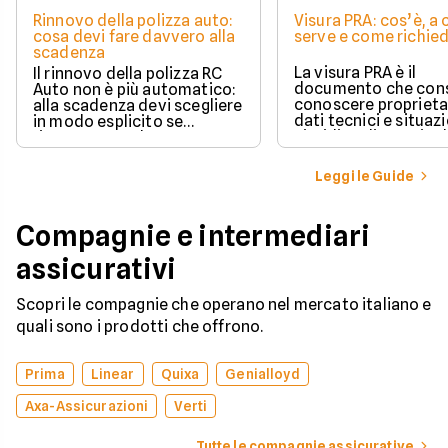
Rinnovo della polizza auto:
Visura PRA: cos’è, a
cosa devi fare davvero alla
serve e come richied
scadenza
La visura PRA è il
Il rinnovo della polizza RC
documento che cons
Auto non è più automatico:
conoscere proprieta
alla scadenza devi scegliere
dati tecnici e situaz
in modo esplicito se
giuridica di un veico
rinnovare con la stessa
iscritto al Pubblico 
compagnia o stipulare un
Automobilistico.
nuovo contratto.
Leggi le Guide
Compagnie e intermediari
assicurativi
Scopri le compagnie che operano nel mercato italiano e
quali sono i prodotti che offrono.
Prima
Linear
Quixa
Genialloyd
Axa-Assicurazioni
Verti
Tutte le compagnie assicurative