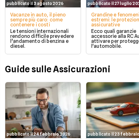
pubblicato il 3 agosto 2026
pubblicato il 27 luglio 2
Vacanze in auto, il pieno
Grandine e fenomen
sempre più caro: come
estremi: le protezion
contenere i costi
assicurative
Le tensioni internazionali
Ecco quali garanzie
rendono difficile prevedere
accessorie alla RC A
l’andamento di benzina e
attivare per protegg
diesel.
l'automobile.
Guide sulle Assicurazioni
pubblicato il 24 febbraio 2026
pubblicato il 23 febbrai