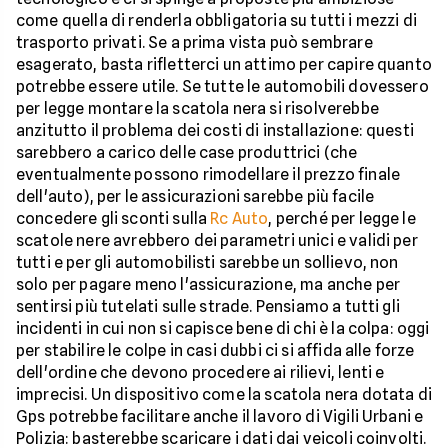
come quella di renderla obbligatoria su tutti i mezzi di
trasporto privati. Se a prima vista può sembrare
esagerato, basta rifletterci un attimo per capire quanto
potrebbe essere utile. Se tutte le automobili dovessero
per legge montare la scatola nera si risolverebbe
anzitutto il problema dei costi di installazione: questi
sarebbero a carico delle case produttrici (che
eventualmente possono rimodellare il prezzo finale
dell'auto), per le assicurazioni sarebbe più facile
concedere gli sconti sulla
Rc Auto
, perché per legge le
scatole nere avrebbero dei parametri unici e validi per
tutti e per gli automobilisti sarebbe un sollievo, non
solo per pagare meno l'assicurazione, ma anche per
sentirsi più tutelati sulle strade. Pensiamo a tutti gli
incidenti in cui non si capisce bene di chi è la colpa: oggi
per stabilire le colpe in casi dubbi ci si affida alle forze
dell'ordine che devono procedere ai rilievi, lenti e
imprecisi. Un dispositivo come la scatola nera dotata di
Gps potrebbe facilitare anche il lavoro di Vigili Urbani e
Polizia: basterebbe scaricare i dati dai veicoli coinvolti.