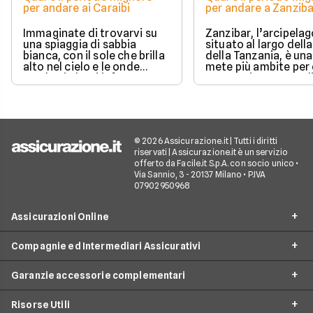
per andare ai Caraibi
per andare a Zanziba
Immaginate di trovarvi su
Zanzibar, l’arcipela
una spiaggia di sabbia
situato al largo dell
bianca, con il sole che brilla
della Tanzania, è una
alto nel cielo e le onde
mete più ambite per 
turchesi che si infrangono
cerca spiagge parad
dolcemente sulla riva.
acque cristalline e u
patrimonio culturale
© 2026 Assicurazione.it | Tutti i diritti
riservati | Assicurazione.it è un servizio
offerto da Facile.it S.p.A. con socio unico •
Via Sannio, 3 - 20137 Milano • P.IVA
07902950968
Assicurazioni Online
Compagnie ed Intermediari Assicurativi
RC Auto
Garanzie accessorie complementari
RC Moto
Verti
Assicurazione Ciclomotore
Risorse Utili
Allianz Direct
Furto e incendio