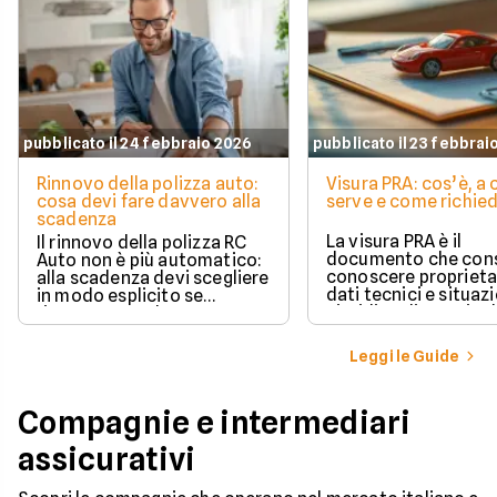
pubblicato il 24 febbraio 2026
pubblicato il 23 febbrai
Rinnovo della polizza auto:
Visura PRA: cos’è, a
cosa devi fare davvero alla
serve e come richied
scadenza
La visura PRA è il
Il rinnovo della polizza RC
documento che cons
Auto non è più automatico:
conoscere proprieta
alla scadenza devi scegliere
dati tecnici e situaz
in modo esplicito se
giuridica di un veico
rinnovare con la stessa
iscritto al Pubblico 
compagnia o stipulare un
Automobilistico.
nuovo contratto.
Leggi le Guide
Compagnie e intermediari
assicurativi