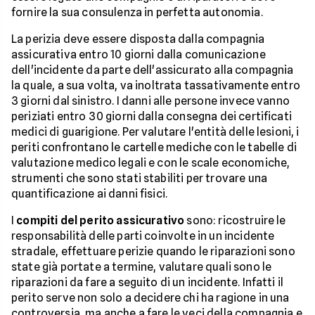
fornire la sua consulenza in perfetta autonomia.
La perizia deve essere disposta dalla compagnia
assicurativa entro 10 giorni dalla comunicazione
dell'incidente da parte dell'assicurato alla compagnia
la quale, a sua volta, va inoltrata tassativamente entro
3 giorni dal sinistro. I danni alle persone invece vanno
periziati entro 30 giorni dalla consegna dei certificati
medici di guarigione. Per valutare l'entità delle lesioni, i
periti confrontano le cartelle mediche con le tabelle di
valutazione medico legali e con le scale economiche,
strumenti che sono stati stabiliti per trovare una
quantificazione ai danni fisici.
I
compiti del perito assicurativo
sono: ricostruire le
responsabilità delle parti coinvolte in un incidente
stradale, effettuare perizie quando le riparazioni sono
state già portate a termine, valutare quali sono le
riparazioni da fare a seguito di un incidente. Infatti il
perito serve non solo a decidere chi ha ragione in una
controversia, ma anche a fare le veci della compagnia e