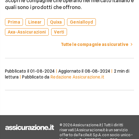
Scopri le compagnie che operano nel mercato italiano e
quali sono i prodotti che offrono.
Prima
Linear
Quixa
Genialloyd
Axa-Assicurazioni
Verti
Tutte le compagnie assicurative
Pubblicato il
01-08-2024
|
Aggiornato il
08-08-2024
|
2
min di
lettura
|
Pubblicato da
Redazione Assicurazione.it
© 2026 Assicurazione.it | Tutti i diritti
riservati | Assicurazione.it è un servizio
offerto da Facile.it S.p.A. con socio unico •